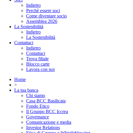
Indietro
Perchè essere soci
Come diventare socio
Assemblea 2026
La Sostenibilità
Indietro
La Sostenibilità
Contattaci
Indietro
Contattaci
Trova filiale
Blocco carte
Lavora con noi
Home
>
La tua banca
Chi siamo
Casa BCC Basilicata
Fondo Etico
Il Gruppo BCC Iccrea
Governance
Comunicazione e media
Investor Relations
Etica di Gruppo e Whistleblowing