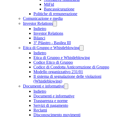
MiFid
Bancassicurazione
Politiche di remunerazione
Comunicazione e media
Investor Relations
Indietro
Investor Relations
Bilanci
3° Pilastro - Basilea III
Etica di Gruppo e Whistleblowing
Indietro
Etica di Gruppo e Whistleblowing
Codice Etico di Gruppo
Codice di Condotta Anticorruzione di Gruppo
Modello organizzativo 231/01
Il sistema di segnalazione delle violazioni
(Whistleblowing)
Documenti e informative
Indietro
Documenti e informative
Trasparenza e norme
Servizi di pagamento
Reclami
Disconoscimento movimenti