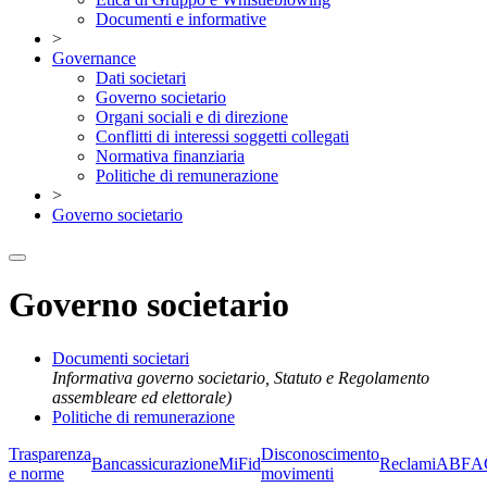
Documenti e informative
>
Governance
Dati societari
Governo societario
Organi sociali e di direzione
Conflitti di interessi soggetti collegati
Normativa finanziaria
Politiche di remunerazione
>
Governo societario
Governo societario
Documenti societari
Informativa governo societario, Statuto e Regolamento
assembleare ed elettorale)
Politiche di remunerazione
Trasparenza
Disconoscimento
Bancassicurazione
MiFid
Reclami
ABF
A
e norme
movimenti