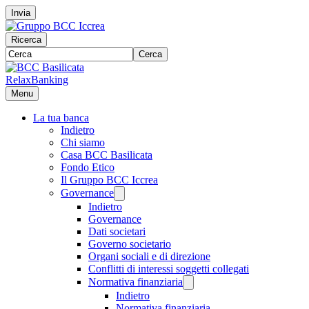
Invia
Ricerca
Cerca
RelaxBanking
Menu
La tua banca
Indietro
Chi siamo
Casa BCC Basilicata
Fondo Etico
Il Gruppo BCC Iccrea
Governance
Indietro
Governance
Dati societari
Governo societario
Organi sociali e di direzione
Conflitti di interessi soggetti collegati
Normativa finanziaria
Indietro
Normativa finanziaria