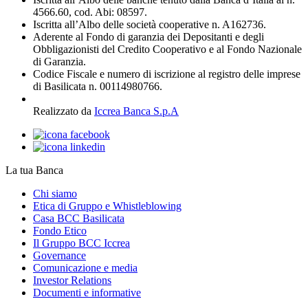
4566.60, cod. Abi: 08597.
Iscritta all’Albo delle società cooperative n. A162736.
Aderente al Fondo di garanzia dei Depositanti e degli
Obbligazionisti del Credito Cooperativo e al Fondo Nazionale
di Garanzia.
Codice Fiscale e numero di iscrizione al registro delle imprese
di Basilicata n. 00114980766.
Realizzato da
Iccrea Banca S.p.A
La tua Banca
Chi siamo
Etica di Gruppo e Whistleblowing
Casa BCC Basilicata
Fondo Etico
Il Gruppo BCC Iccrea
Governance
Comunicazione e media
Investor Relations
Documenti e informative