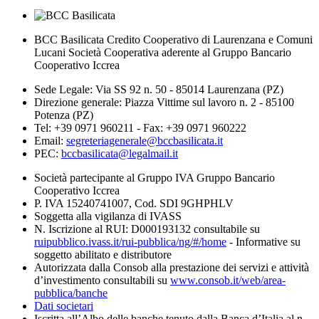
BCC Basilicata Credito Cooperativo di Laurenzana e Comuni
Lucani Società Cooperativa aderente al Gruppo Bancario
Cooperativo Iccrea
Sede Legale: Via SS 92 n. 50 - 85014 Laurenzana (PZ)
Direzione generale: Piazza Vittime sul lavoro n. 2 - 85100
Potenza (PZ)
Tel: +39 0971 960211 - Fax: +39 0971 960222
Email:
segreteriagenerale@bccbasilicata.it
PEC:
bccbasilicata@legalmail.it
Società partecipante al Gruppo IVA Gruppo Bancario
Cooperativo Iccrea
P. IVA 15240741007, Cod. SDI 9GHPHLV
Soggetta alla vigilanza di IVASS
N. Iscrizione al RUI: D000193132 consultabile su
ruipubblico.ivass.it/rui-pubblica/ng/#/home
- Informative su
soggetto abilitato e distributore
Autorizzata dalla Consob alla prestazione dei servizi e attività
d’investimento consultabili su
www.consob.it/web/area-
pubblica/banche
Dati societari
Iscritta all’Albo delle banche tenuto dalla Banca d’Italia al n.