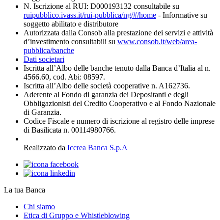
N. Iscrizione al RUI: D000193132 consultabile su
ruipubblico.ivass.it/rui-pubblica/ng/#/home
- Informative su
soggetto abilitato e distributore
Autorizzata dalla Consob alla prestazione dei servizi e attività
d’investimento consultabili su
www.consob.it/web/area-
pubblica/banche
Dati societari
Iscritta all’Albo delle banche tenuto dalla Banca d’Italia al n.
4566.60, cod. Abi: 08597.
Iscritta all’Albo delle società cooperative n. A162736.
Aderente al Fondo di garanzia dei Depositanti e degli
Obbligazionisti del Credito Cooperativo e al Fondo Nazionale
di Garanzia.
Codice Fiscale e numero di iscrizione al registro delle imprese
di Basilicata n. 00114980766.
Realizzato da
Iccrea Banca S.p.A
La tua Banca
Chi siamo
Etica di Gruppo e Whistleblowing