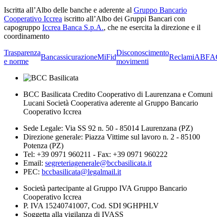
Iscritta all’Albo delle banche e aderente al
Gruppo Bancario
Cooperativo Iccrea
iscritto all’Albo dei Gruppi Bancari con
capogruppo
Iccrea Banca S.p.A.
, che ne esercita la direzione e il
coordinamento
Trasparenza
Disconoscimento
Bancassicurazione
MiFid
Reclami
ABF
A
e norme
movimenti
BCC Basilicata Credito Cooperativo di Laurenzana e Comuni
Lucani Società Cooperativa aderente al Gruppo Bancario
Cooperativo Iccrea
Sede Legale: Via SS 92 n. 50 - 85014 Laurenzana (PZ)
Direzione generale: Piazza Vittime sul lavoro n. 2 - 85100
Potenza (PZ)
Tel: +39 0971 960211 - Fax: +39 0971 960222
Email:
segreteriagenerale@bccbasilicata.it
PEC:
bccbasilicata@legalmail.it
Società partecipante al Gruppo IVA Gruppo Bancario
Cooperativo Iccrea
P. IVA 15240741007, Cod. SDI 9GHPHLV
Soggetta alla vigilanza di IVASS