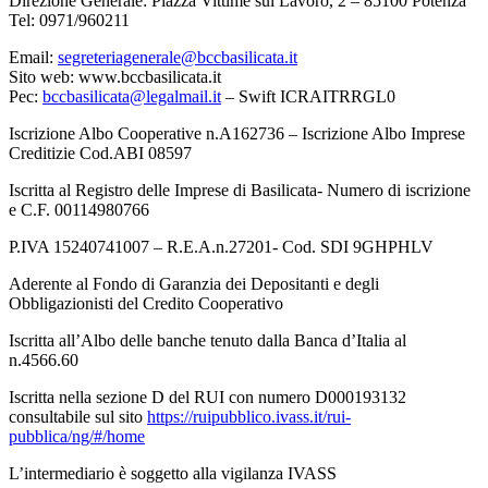
Direzione Generale: Piazza Vittime sul Lavoro, 2 – 85100 Potenza
Tel: 0971/960211
Email:
segreteriagenerale@bccbasilicata.it
Sito web: www.bccbasilicata.it
Pec:
bccbasilicata@legalmail.it
– Swift ICRAITRRGL0
Iscrizione Albo Cooperative n.A162736 – Iscrizione Albo Imprese
Creditizie Cod.ABI 08597
Iscritta al Registro delle Imprese di Basilicata- Numero di iscrizione
e C.F. 00114980766
P.IVA 15240741007 – R.E.A.n.27201- Cod. SDI 9GHPHLV
Aderente al Fondo di Garanzia dei Depositanti e degli
Obbligazionisti del Credito Cooperativo
Iscritta all’Albo delle banche tenuto dalla Banca d’Italia al
n.4566.60
Iscritta nella sezione D del RUI con numero D000193132
consultabile sul sito
https://ruipubblico.ivass.it/rui-
pubblica/ng/#/home
L’intermediario è soggetto alla vigilanza IVASS