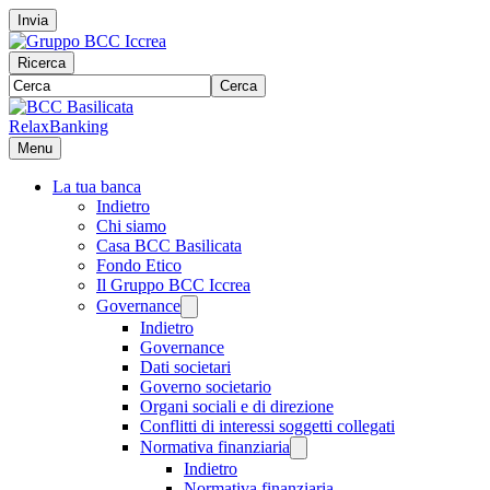
Invia
Ricerca
Cerca
RelaxBanking
Menu
La tua banca
Indietro
Chi siamo
Casa BCC Basilicata
Fondo Etico
Il Gruppo BCC Iccrea
Governance
Indietro
Governance
Dati societari
Governo societario
Organi sociali e di direzione
Conflitti di interessi soggetti collegati
Normativa finanziaria
Indietro
Normativa finanziaria