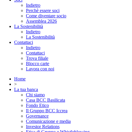
Indietro
Perchè essere soci
Come diventare socio
Assemblea 2026
La Sostenibilità
Indietro
La Sostenibilità
Contattaci
Indietro
Contattaci
Trova filiale
Blocco carte
Lavora con noi
Home
>
La tua banca
Chi siamo
Casa BCC Basilicata
Fondo Etico
Il Gruppo BCC Iccrea
Governance
Comunicazione e media
Investor Relations
Etica di Gruppo e Whistleblowing