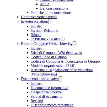
MiFid
Bancassicurazione
Politiche di remunerazione
Comunicazione e media
Investor Relations
Indietro
Investor Relations
Bilanci
3° Pilastro - Basilea III
Etica di Gruppo e Whistleblowing
Indietro
Etica di Gruppo e Whistleblowing
Codice Etico di Gruppo
Codice di Condotta Anticorruzione di Gruppo
Modello organizzativo 231/01
Il sistema di segnalazione delle violazioni
(Whistleblowing)
Documenti e informative
Indietro
Documenti e informative
Trasparenza e norme
Servizi di pagamento
Reclami
Disconoscimento movimenti