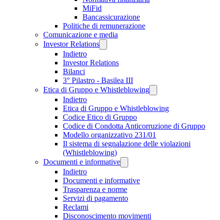
MiFid
Bancassicurazione
Politiche di remunerazione
Comunicazione e media
Investor Relations
Indietro
Investor Relations
Bilanci
3° Pilastro - Basilea III
Etica di Gruppo e Whistleblowing
Indietro
Etica di Gruppo e Whistleblowing
Codice Etico di Gruppo
Codice di Condotta Anticorruzione di Gruppo
Modello organizzativo 231/01
Il sistema di segnalazione delle violazioni
(Whistleblowing)
Documenti e informative
Indietro
Documenti e informative
Trasparenza e norme
Servizi di pagamento
Reclami
Disconoscimento movimenti