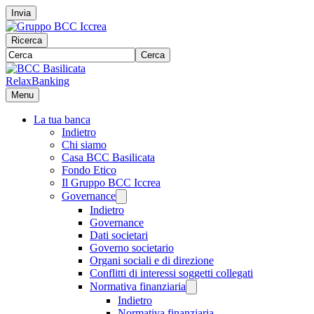
Invia
Ricerca
Cerca
RelaxBanking
Menu
La tua banca
Indietro
Chi siamo
Casa BCC Basilicata
Fondo Etico
Il Gruppo BCC Iccrea
Governance
Indietro
Governance
Dati societari
Governo societario
Organi sociali e di direzione
Conflitti di interessi soggetti collegati
Normativa finanziaria
Indietro
Normativa finanziaria