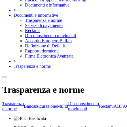
Documenti e informative
>
Documenti e informative
Trasparenza e norme
Servizi di pagamento
Reclami
Disconoscimento movimenti
Accordo Europero Bail-in
Definizione di Default
Rapporti dormienti
Firma Elettronica Avanzata
>
Trasparenza e norme
Trasparenza e norme
Trasparenza
Disconoscimento
Bancassicurazione
MiFid
Reclami
ABF
A
e norme
movimenti