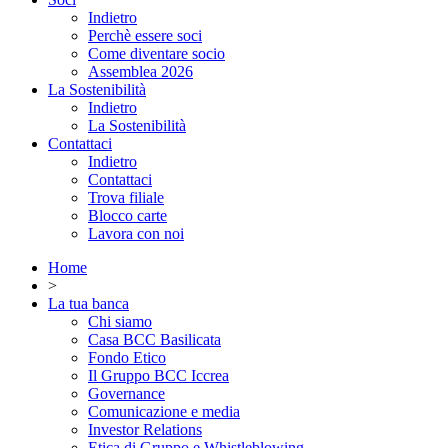
Indietro
Perchè essere soci
Come diventare socio
Assemblea 2026
La Sostenibilità
Indietro
La Sostenibilità
Contattaci
Indietro
Contattaci
Trova filiale
Blocco carte
Lavora con noi
Home
>
La tua banca
Chi siamo
Casa BCC Basilicata
Fondo Etico
Il Gruppo BCC Iccrea
Governance
Comunicazione e media
Investor Relations
Etica di Gruppo e Whistleblowing