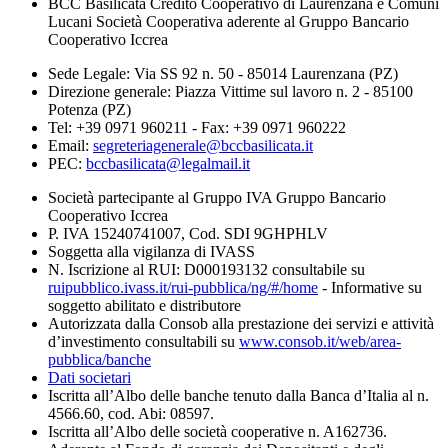
BCC Basilicata Credito Cooperativo di Laurenzana e Comuni
Lucani Società Cooperativa aderente al Gruppo Bancario
Cooperativo Iccrea
Sede Legale: Via SS 92 n. 50 - 85014 Laurenzana (PZ)
Direzione generale: Piazza Vittime sul lavoro n. 2 - 85100
Potenza (PZ)
Tel: +39 0971 960211 - Fax: +39 0971 960222
Email:
segreteriagenerale@bccbasilicata.it
PEC:
bccbasilicata@legalmail.it
Società partecipante al Gruppo IVA Gruppo Bancario
Cooperativo Iccrea
P. IVA 15240741007, Cod. SDI 9GHPHLV
Soggetta alla vigilanza di IVASS
N. Iscrizione al RUI: D000193132 consultabile su
ruipubblico.ivass.it/rui-pubblica/ng/#/home
- Informative su
soggetto abilitato e distributore
Autorizzata dalla Consob alla prestazione dei servizi e attività
d’investimento consultabili su
www.consob.it/web/area-
pubblica/banche
Dati societari
Iscritta all’Albo delle banche tenuto dalla Banca d’Italia al n.
4566.60, cod. Abi: 08597.
Iscritta all’Albo delle società cooperative n. A162736.