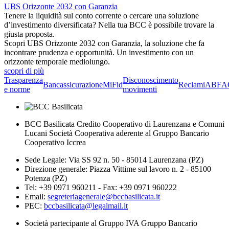
UBS Orizzonte 2032 con Garanzia
Tenere la liquidità sul conto corrente o cercare una soluzione
d’investimento diversificata? Nella tua BCC è possibile trovare la
giusta proposta.
Scopri UBS Orizzonte 2032 con Garanzia, la soluzione che fa
incontrare prudenza e opportunità. Un investimento con un
orizzonte temporale mediolungo.
scopri di più
Trasparenza
Disconoscimento
Bancassicurazione
MiFid
Reclami
ABF
A
e norme
movimenti
BCC Basilicata Credito Cooperativo di Laurenzana e Comuni
Lucani Società Cooperativa aderente al Gruppo Bancario
Cooperativo Iccrea
Sede Legale: Via SS 92 n. 50 - 85014 Laurenzana (PZ)
Direzione generale: Piazza Vittime sul lavoro n. 2 - 85100
Potenza (PZ)
Tel: +39 0971 960211 - Fax: +39 0971 960222
Email:
segreteriagenerale@bccbasilicata.it
PEC:
bccbasilicata@legalmail.it
Società partecipante al Gruppo IVA Gruppo Bancario