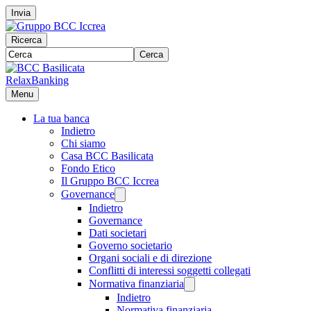
Invia
Ricerca
Cerca
RelaxBanking
Menu
La tua banca
Indietro
Chi siamo
Casa BCC Basilicata
Fondo Etico
Il Gruppo BCC Iccrea
Governance
Indietro
Governance
Dati societari
Governo societario
Organi sociali e di direzione
Conflitti di interessi soggetti collegati
Normativa finanziaria
Indietro
Normativa finanziaria