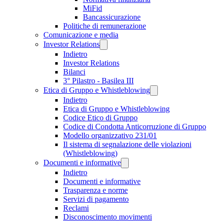
MiFid
Bancassicurazione
Politiche di remunerazione
Comunicazione e media
Investor Relations
Indietro
Investor Relations
Bilanci
3° Pilastro - Basilea III
Etica di Gruppo e Whistleblowing
Indietro
Etica di Gruppo e Whistleblowing
Codice Etico di Gruppo
Codice di Condotta Anticorruzione di Gruppo
Modello organizzativo 231/01
Il sistema di segnalazione delle violazioni
(Whistleblowing)
Documenti e informative
Indietro
Documenti e informative
Trasparenza e norme
Servizi di pagamento
Reclami
Disconoscimento movimenti