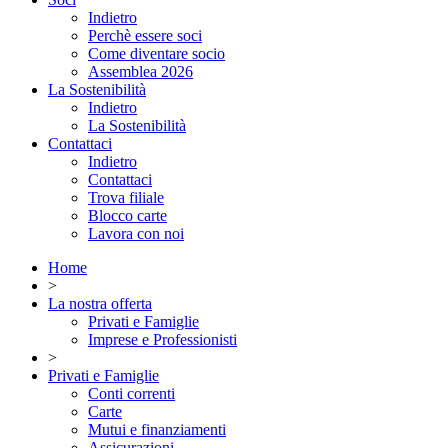
Indietro
Perchè essere soci
Come diventare socio
Assemblea 2026
La Sostenibilità
Indietro
La Sostenibilità
Contattaci
Indietro
Contattaci
Trova filiale
Blocco carte
Lavora con noi
Home
>
La nostra offerta
Privati e Famiglie
Imprese e Professionisti
>
Privati e Famiglie
Conti correnti
Carte
Mutui e finanziamenti
Assicurazioni