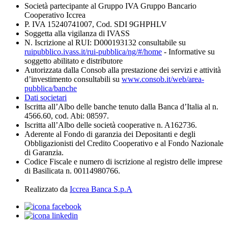
Società partecipante al Gruppo IVA Gruppo Bancario
Cooperativo Iccrea
P. IVA 15240741007, Cod. SDI 9GHPHLV
Soggetta alla vigilanza di IVASS
N. Iscrizione al RUI: D000193132 consultabile su
ruipubblico.ivass.it/rui-pubblica/ng/#/home
- Informative su
soggetto abilitato e distributore
Autorizzata dalla Consob alla prestazione dei servizi e attività
d’investimento consultabili su
www.consob.it/web/area-
pubblica/banche
Dati societari
Iscritta all’Albo delle banche tenuto dalla Banca d’Italia al n.
4566.60, cod. Abi: 08597.
Iscritta all’Albo delle società cooperative n. A162736.
Aderente al Fondo di garanzia dei Depositanti e degli
Obbligazionisti del Credito Cooperativo e al Fondo Nazionale
di Garanzia.
Codice Fiscale e numero di iscrizione al registro delle imprese
di Basilicata n. 00114980766.
Realizzato da
Iccrea Banca S.p.A