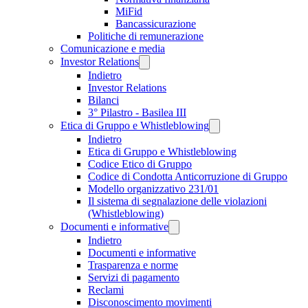
MiFid
Bancassicurazione
Politiche di remunerazione
Comunicazione e media
Investor Relations
Indietro
Investor Relations
Bilanci
3° Pilastro - Basilea III
Etica di Gruppo e Whistleblowing
Indietro
Etica di Gruppo e Whistleblowing
Codice Etico di Gruppo
Codice di Condotta Anticorruzione di Gruppo
Modello organizzativo 231/01
Il sistema di segnalazione delle violazioni
(Whistleblowing)
Documenti e informative
Indietro
Documenti e informative
Trasparenza e norme
Servizi di pagamento
Reclami
Disconoscimento movimenti