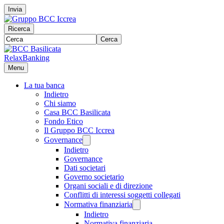
Invia
Ricerca
Cerca
RelaxBanking
Menu
La tua banca
Indietro
Chi siamo
Casa BCC Basilicata
Fondo Etico
Il Gruppo BCC Iccrea
Governance
Indietro
Governance
Dati societari
Governo societario
Organi sociali e di direzione
Conflitti di interessi soggetti collegati
Normativa finanziaria
Indietro
Normativa finanziaria