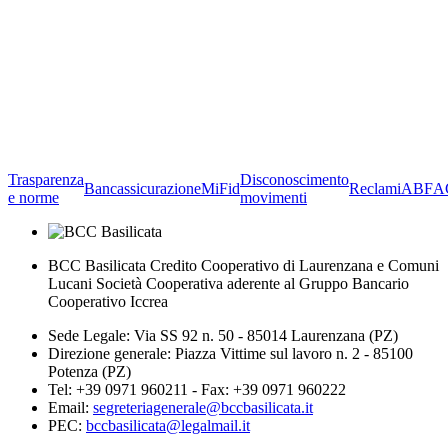
Trasparenza
Disconoscimento
Bancassicurazione
MiFid
Reclami
ABF
A
e norme
movimenti
BCC Basilicata Credito Cooperativo di Laurenzana e Comuni
Lucani Società Cooperativa aderente al Gruppo Bancario
Cooperativo Iccrea
Sede Legale: Via SS 92 n. 50 - 85014 Laurenzana (PZ)
Direzione generale: Piazza Vittime sul lavoro n. 2 - 85100
Potenza (PZ)
Tel: +39 0971 960211 - Fax: +39 0971 960222
Email:
segreteriagenerale@bccbasilicata.it
PEC:
bccbasilicata@legalmail.it