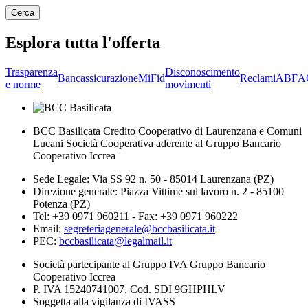
Esplora tutta l'offerta
Trasparenza
Disconoscimento
Bancassicurazione
MiFid
Reclami
ABF
A
e norme
movimenti
BCC Basilicata Credito Cooperativo di Laurenzana e Comuni
Lucani Società Cooperativa aderente al Gruppo Bancario
Cooperativo Iccrea
Sede Legale: Via SS 92 n. 50 - 85014 Laurenzana (PZ)
Direzione generale: Piazza Vittime sul lavoro n. 2 - 85100
Potenza (PZ)
Tel: +39 0971 960211 - Fax: +39 0971 960222
Email:
segreteriagenerale@bccbasilicata.it
PEC:
bccbasilicata@legalmail.it
Società partecipante al Gruppo IVA Gruppo Bancario
Cooperativo Iccrea
P. IVA 15240741007, Cod. SDI 9GHPHLV
Soggetta alla vigilanza di IVASS