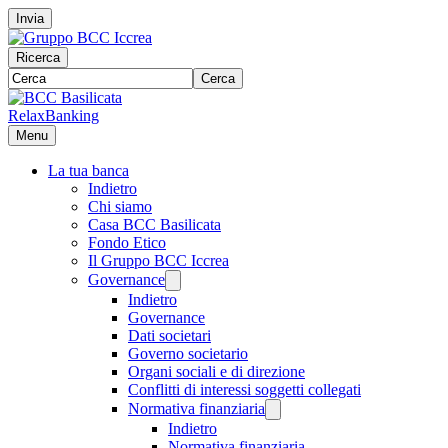
Invia
Ricerca
Cerca
RelaxBanking
Menu
La tua banca
Indietro
Chi siamo
Casa BCC Basilicata
Fondo Etico
Il Gruppo BCC Iccrea
Governance
Indietro
Governance
Dati societari
Governo societario
Organi sociali e di direzione
Conflitti di interessi soggetti collegati
Normativa finanziaria
Indietro
Normativa finanziaria