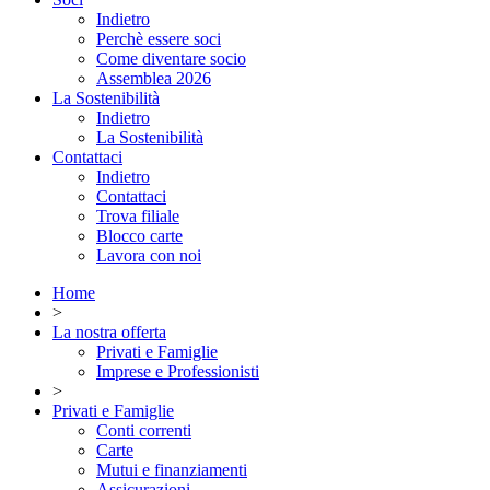
Indietro
Perchè essere soci
Come diventare socio
Assemblea 2026
La Sostenibilità
Indietro
La Sostenibilità
Contattaci
Indietro
Contattaci
Trova filiale
Blocco carte
Lavora con noi
Home
>
La nostra offerta
Privati e Famiglie
Imprese e Professionisti
>
Privati e Famiglie
Conti correnti
Carte
Mutui e finanziamenti
Assicurazioni