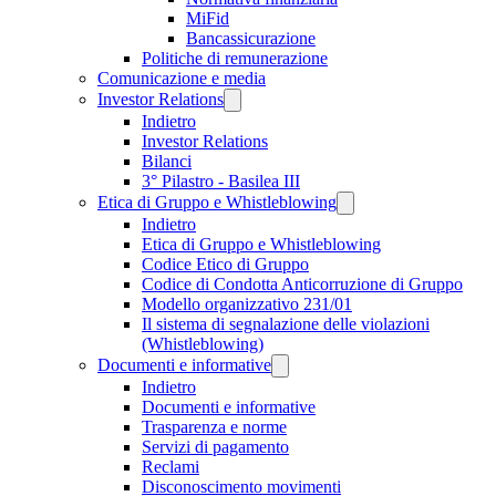
MiFid
Bancassicurazione
Politiche di remunerazione
Comunicazione e media
Investor Relations
Indietro
Investor Relations
Bilanci
3° Pilastro - Basilea III
Etica di Gruppo e Whistleblowing
Indietro
Etica di Gruppo e Whistleblowing
Codice Etico di Gruppo
Codice di Condotta Anticorruzione di Gruppo
Modello organizzativo 231/01
Il sistema di segnalazione delle violazioni
(Whistleblowing)
Documenti e informative
Indietro
Documenti e informative
Trasparenza e norme
Servizi di pagamento
Reclami
Disconoscimento movimenti