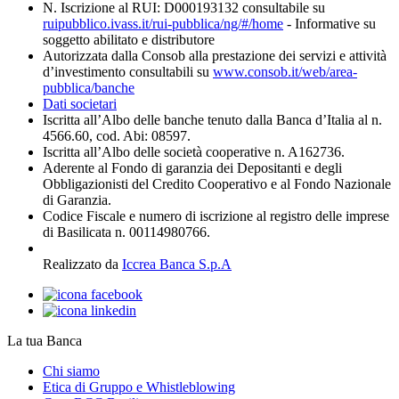
N. Iscrizione al RUI: D000193132 consultabile su
ruipubblico.ivass.it/rui-pubblica/ng/#/home
- Informative su
soggetto abilitato e distributore
Autorizzata dalla Consob alla prestazione dei servizi e attività
d’investimento consultabili su
www.consob.it/web/area-
pubblica/banche
Dati societari
Iscritta all’Albo delle banche tenuto dalla Banca d’Italia al n.
4566.60, cod. Abi: 08597.
Iscritta all’Albo delle società cooperative n. A162736.
Aderente al Fondo di garanzia dei Depositanti e degli
Obbligazionisti del Credito Cooperativo e al Fondo Nazionale
di Garanzia.
Codice Fiscale e numero di iscrizione al registro delle imprese
di Basilicata n. 00114980766.
Realizzato da
Iccrea Banca S.p.A
La tua Banca
Chi siamo
Etica di Gruppo e Whistleblowing