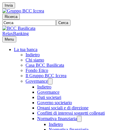
Invia
Ricerca
Cerca
RelaxBanking
Menu
La tua banca
Indietro
Chi siamo
Casa BCC Basilicata
Fondo Etico
Il Gruppo BCC Iccrea
Governance
Indietro
Governance
Dati societari
Governo societario
Organi sociali e di direzione
Conflitti di interessi soggetti collegati
Normativa finanziaria
Indietro
Normativa finanziaria