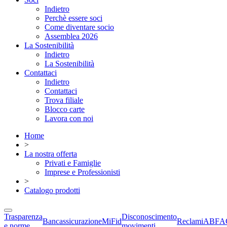
Indietro
Perchè essere soci
Come diventare socio
Assemblea 2026
La Sostenibilità
Indietro
La Sostenibilità
Contattaci
Indietro
Contattaci
Trova filiale
Blocco carte
Lavora con noi
Home
>
La nostra offerta
Privati e Famiglie
Imprese e Professionisti
>
Catalogo prodotti
Trasparenza
Disconoscimento
Bancassicurazione
MiFid
Reclami
ABF
A
e norme
movimenti