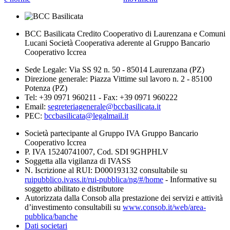
BCC Basilicata Credito Cooperativo di Laurenzana e Comuni
Lucani Società Cooperativa aderente al Gruppo Bancario
Cooperativo Iccrea
Sede Legale: Via SS 92 n. 50 - 85014 Laurenzana (PZ)
Direzione generale: Piazza Vittime sul lavoro n. 2 - 85100
Potenza (PZ)
Tel: +39 0971 960211 - Fax: +39 0971 960222
Email:
segreteriagenerale@bccbasilicata.it
PEC:
bccbasilicata@legalmail.it
Società partecipante al Gruppo IVA Gruppo Bancario
Cooperativo Iccrea
P. IVA 15240741007, Cod. SDI 9GHPHLV
Soggetta alla vigilanza di IVASS
N. Iscrizione al RUI: D000193132 consultabile su
ruipubblico.ivass.it/rui-pubblica/ng/#/home
- Informative su
soggetto abilitato e distributore
Autorizzata dalla Consob alla prestazione dei servizi e attività
d’investimento consultabili su
www.consob.it/web/area-
pubblica/banche
Dati societari