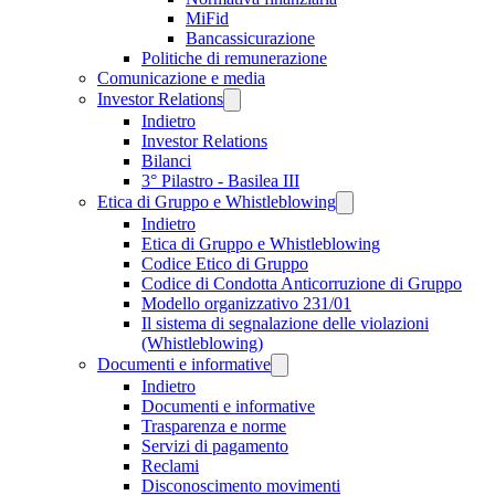
MiFid
Bancassicurazione
Politiche di remunerazione
Comunicazione e media
Investor Relations
Indietro
Investor Relations
Bilanci
3° Pilastro - Basilea III
Etica di Gruppo e Whistleblowing
Indietro
Etica di Gruppo e Whistleblowing
Codice Etico di Gruppo
Codice di Condotta Anticorruzione di Gruppo
Modello organizzativo 231/01
Il sistema di segnalazione delle violazioni
(Whistleblowing)
Documenti e informative
Indietro
Documenti e informative
Trasparenza e norme
Servizi di pagamento
Reclami
Disconoscimento movimenti