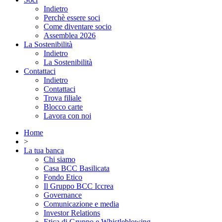
Indietro
Perchè essere soci
Come diventare socio
Assemblea 2026
La Sostenibilità
Indietro
La Sostenibilità
Contattaci
Indietro
Contattaci
Trova filiale
Blocco carte
Lavora con noi
Home
>
La tua banca
Chi siamo
Casa BCC Basilicata
Fondo Etico
Il Gruppo BCC Iccrea
Governance
Comunicazione e media
Investor Relations
Etica di Gruppo e Whistleblowing