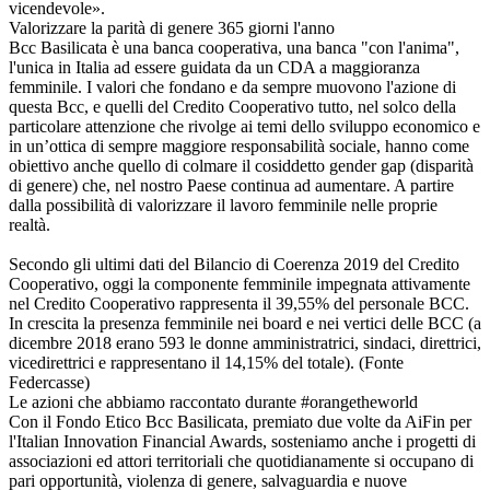
vicendevole».
Valorizzare la parità di genere 365 giorni l'anno
Bcc Basilicata è una banca cooperativa, una banca "con l'anima",
l'unica in Italia ad essere guidata da un CDA a maggioranza
femminile. I valori che fondano e da sempre muovono l'azione di
questa Bcc, e quelli del Credito Cooperativo tutto, nel solco della
particolare attenzione che rivolge ai temi dello sviluppo economico e
in un’ottica di sempre maggiore responsabilità sociale, hanno come
obiettivo anche quello di colmare il cosiddetto gender gap (disparità
di genere) che, nel nostro Paese continua ad aumentare. A partire
dalla possibilità di valorizzare il lavoro femminile nelle proprie
realtà.
Secondo gli ultimi dati del Bilancio di Coerenza 2019 del Credito
Cooperativo, oggi la componente femminile impegnata attivamente
nel Credito Cooperativo rappresenta il 39,55% del personale BCC.
In crescita la presenza femminile nei board e nei vertici delle BCC (a
dicembre 2018 erano 593 le donne amministratrici, sindaci, direttrici,
vicedirettrici e rappresentano il 14,15% del totale). (Fonte
Federcasse)
Le azioni che abbiamo raccontato durante #orangetheworld
Con il Fondo Etico Bcc Basilicata, premiato due volte da AiFin per
l'Italian Innovation Financial Awards, sosteniamo anche i progetti di
associazioni ed attori territoriali che quotidianamente si occupano di
pari opportunità, violenza di genere, salvaguardia e nuove