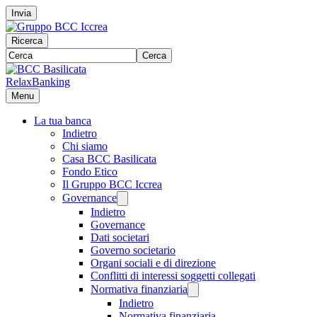
Invia
Ricerca
Cerca
RelaxBanking
Menu
La tua banca
Indietro
Chi siamo
Casa BCC Basilicata
Fondo Etico
Il Gruppo BCC Iccrea
Governance
Indietro
Governance
Dati societari
Governo societario
Organi sociali e di direzione
Conflitti di interessi soggetti collegati
Normativa finanziaria
Indietro
Normativa finanziaria