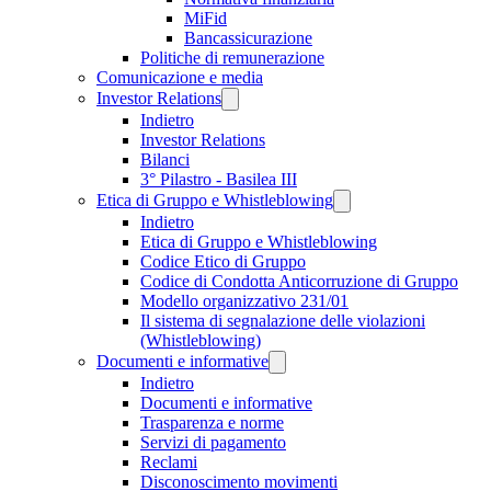
MiFid
Bancassicurazione
Politiche di remunerazione
Comunicazione e media
Investor Relations
Indietro
Investor Relations
Bilanci
3° Pilastro - Basilea III
Etica di Gruppo e Whistleblowing
Indietro
Etica di Gruppo e Whistleblowing
Codice Etico di Gruppo
Codice di Condotta Anticorruzione di Gruppo
Modello organizzativo 231/01
Il sistema di segnalazione delle violazioni
(Whistleblowing)
Documenti e informative
Indietro
Documenti e informative
Trasparenza e norme
Servizi di pagamento
Reclami
Disconoscimento movimenti