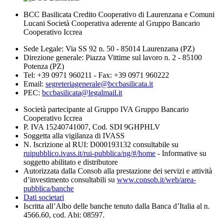
BCC Basilicata Credito Cooperativo di Laurenzana e Comuni
Lucani Società Cooperativa aderente al Gruppo Bancario
Cooperativo Iccrea
Sede Legale: Via SS 92 n. 50 - 85014 Laurenzana (PZ)
Direzione generale: Piazza Vittime sul lavoro n. 2 - 85100
Potenza (PZ)
Tel: +39 0971 960211 - Fax: +39 0971 960222
Email:
segreteriagenerale@bccbasilicata.it
PEC:
bccbasilicata@legalmail.it
Società partecipante al Gruppo IVA Gruppo Bancario
Cooperativo Iccrea
P. IVA 15240741007, Cod. SDI 9GHPHLV
Soggetta alla vigilanza di IVASS
N. Iscrizione al RUI: D000193132 consultabile su
ruipubblico.ivass.it/rui-pubblica/ng/#/home
- Informative su
soggetto abilitato e distributore
Autorizzata dalla Consob alla prestazione dei servizi e attività
d’investimento consultabili su
www.consob.it/web/area-
pubblica/banche
Dati societari
Iscritta all’Albo delle banche tenuto dalla Banca d’Italia al n.
4566.60, cod. Abi: 08597.