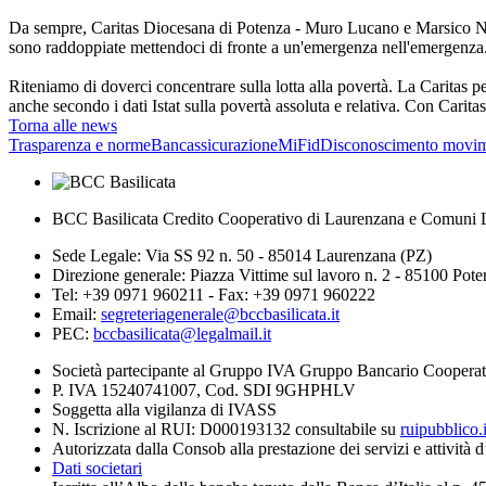
Da sempre, Caritas Diocesana di Potenza - Muro Lucano e Marsico Nuov
sono raddoppiate mettendoci di fronte a un'emergenza nell'emergenza
Riteniamo di doverci concentrare sulla lotta alla povertà. La Caritas p
anche secondo i dati Istat sulla povertà assoluta e relativa. Con Carita
Torna alle news
Trasparenza e norme
Bancassicurazione
MiFid
Disconoscimento movim
BCC Basilicata Credito Cooperativo di Laurenzana e Comuni L
Sede Legale: Via SS 92 n. 50 - 85014 Laurenzana (PZ)
Direzione generale: Piazza Vittime sul lavoro n. 2 - 85100 Pot
Tel: +39 0971 960211 - Fax: +39 0971 960222
Email:
segreteriagenerale@bccbasilicata.it
PEC:
bccbasilicata@legalmail.it
Società partecipante al Gruppo IVA Gruppo Bancario Cooperat
P. IVA 15240741007, Cod. SDI 9GHPHLV
Soggetta alla vigilanza di IVASS
N. Iscrizione al RUI: D000193132 consultabile su
ruipubblico.
Autorizzata dalla Consob alla prestazione dei servizi e attività 
Dati societari