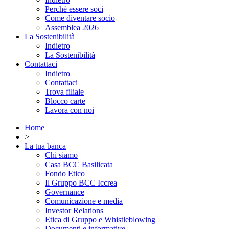
Perchè essere soci
Come diventare socio
Assemblea 2026
La Sostenibilità
Indietro
La Sostenibilità
Contattaci
Indietro
Contattaci
Trova filiale
Blocco carte
Lavora con noi
Home
>
La tua banca
Chi siamo
Casa BCC Basilicata
Fondo Etico
Il Gruppo BCC Iccrea
Governance
Comunicazione e media
Investor Relations
Etica di Gruppo e Whistleblowing
Documenti e informative