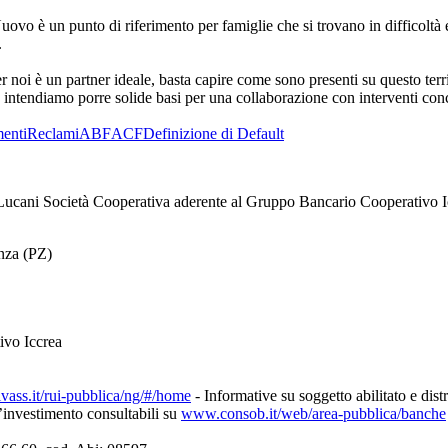
o è un punto di riferimento per famiglie che si trovano in difficoltà e
.
er noi è un partner ideale, basta capire come sono presenti su questo te
s intendiamo porre solide basi per una collaborazione con interventi conc
enti
Reclami
ABF
ACF
Definizione di Default
ucani Società Cooperativa aderente al Gruppo Bancario Cooperativo I
enza (PZ)
ivo Iccrea
ivass.it/rui-pubblica/ng/#/home
- Informative su soggetto abilitato e dist
d’investimento consultabili su
www.consob.it/web/area-pubblica/banche