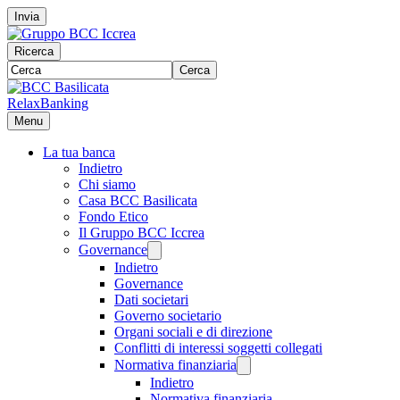
Invia
Ricerca
Cerca
RelaxBanking
Menu
La tua banca
Indietro
Chi siamo
Casa BCC Basilicata
Fondo Etico
Il Gruppo BCC Iccrea
Governance
Indietro
Governance
Dati societari
Governo societario
Organi sociali e di direzione
Conflitti di interessi soggetti collegati
Normativa finanziaria
Indietro
Normativa finanziaria