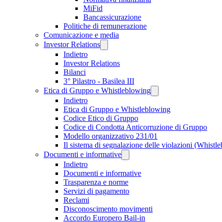
MiFid
Bancassicurazione
Politiche di remunerazione
Comunicazione e media
Investor Relations
Indietro
Investor Relations
Bilanci
3° Pilastro - Basilea III
Etica di Gruppo e Whistleblowing
Indietro
Etica di Gruppo e Whistleblowing
Codice Etico di Gruppo
Codice di Condotta Anticorruzione di Gruppo
Modello organizzativo 231/01
Il sistema di segnalazione delle violazioni (Whistl
Documenti e informative
Indietro
Documenti e informative
Trasparenza e norme
Servizi di pagamento
Reclami
Disconoscimento movimenti
Accordo Europero Bail-in