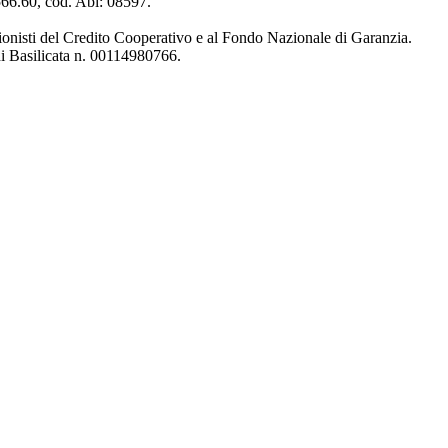
4566.60, cod. Abi: 08597.
ionisti del Credito Cooperativo e al Fondo Nazionale di Garanzia.
di Basilicata n. 00114980766.