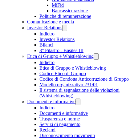
MiFid
Bancassicurazione
Politiche di remunerazione
Comunicazione e media
Investor Relations
Indietro
Investor Relations
Bilanci
3° Pilastro - Basilea III
Etica di Gruppo e Whistleblowing
Indietro
Etica di Gruppo e Whistleblowing
Codice Etico di Gruppo
Codice di Condotta Anticorruzione di Gruppo
Modello organizzativo 231/01
Il sistema di segnalazione delle violazioni
(Whistleblowing)
Documenti e informative
Indietro
Documenti e informative
Trasparenza e norme
Servizi di pagamento
Reclami
Disconoscimento movimenti