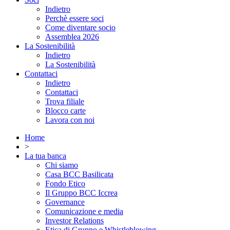
Indietro
Perchè essere soci
Come diventare socio
Assemblea 2026
La Sostenibilità
Indietro
La Sostenibilità
Contattaci
Indietro
Contattaci
Trova filiale
Blocco carte
Lavora con noi
Home
>
La tua banca
Chi siamo
Casa BCC Basilicata
Fondo Etico
Il Gruppo BCC Iccrea
Governance
Comunicazione e media
Investor Relations
Etica di Gruppo e Whistleblowing