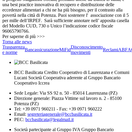
una best practice innovativa di recupero e distribuzione delle
eccedenze alimentari a chi ne ha più bisogno, per il contrasto alla
povertà nella città di Potenza. Puoi sostenere l' associazione con il 5
per mille dell’IRPEF. Sarà sufficiente annotare nell’ apposita casella
del Modello CUD, 730 o Unico l’indicazione codice fiscale
96065790766.
Per saperne di più >>>
Torna alle news
Trasparenza
Disconoscimento
Bancassicurazione
MiFid
Reclami
ABF
A
e norme
movimenti
BCC Basilicata Credito Cooperativo di Laurenzana e Comuni
Lucani Società Cooperativa aderente al Gruppo Bancario
Cooperativo Iccrea
Sede Legale: Via SS 92 n. 50 - 85014 Laurenzana (PZ)
Direzione generale: Piazza Vittime sul lavoro n. 2 - 85100
Potenza (PZ)
Tel: +39 0971 960211 - Fax: +39 0971 960222
Email:
segreteriagenerale@bccbasilicata.it
PEC:
bccbasilicata@legalmail.it
Società partecipante al Gruppo IVA Gruppo Bancario