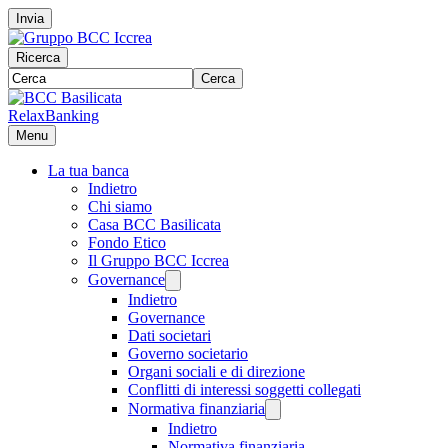
Invia
Ricerca
Cerca
RelaxBanking
Menu
La tua banca
Indietro
Chi siamo
Casa BCC Basilicata
Fondo Etico
Il Gruppo BCC Iccrea
Governance
Indietro
Governance
Dati societari
Governo societario
Organi sociali e di direzione
Conflitti di interessi soggetti collegati
Normativa finanziaria
Indietro
Normativa finanziaria