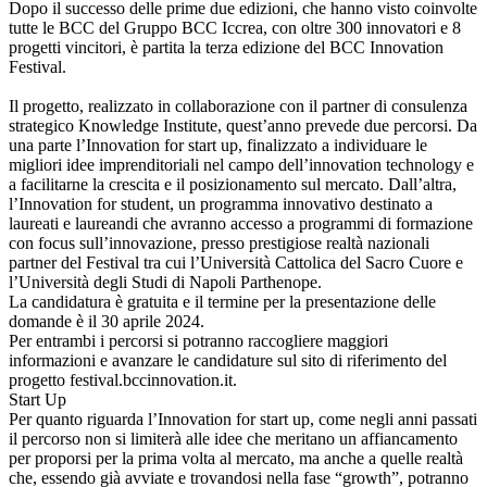
Dopo il successo delle prime due edizioni, che hanno visto coinvolte
tutte le BCC del Gruppo BCC Iccrea, con oltre 300 innovatori e 8
progetti vincitori, è partita la terza edizione del BCC Innovation
Festival.
Il progetto, realizzato in collaborazione con il partner di consulenza
strategico Knowledge Institute, quest’anno prevede due percorsi. Da
una parte l’Innovation for start up, finalizzato a individuare le
migliori idee imprenditoriali nel campo dell’innovation technology e
a facilitarne la crescita e il posizionamento sul mercato. Dall’altra,
l’Innovation for student, un programma innovativo destinato a
laureati e laureandi che avranno accesso a programmi di formazione
con focus sull’innovazione, presso prestigiose realtà nazionali
partner del Festival tra cui l’Università Cattolica del Sacro Cuore e
l’Università degli Studi di Napoli Parthenope.
La candidatura è gratuita e il termine per la presentazione delle
domande è il 30 aprile 2024.
Per entrambi i percorsi si potranno raccogliere maggiori
informazioni e avanzare le candidature sul sito di riferimento del
progetto festival.bccinnovation.it.
Start Up
Per quanto riguarda l’Innovation for start up, come negli anni passati
il percorso non si limiterà alle idee che meritano un affiancamento
per proporsi per la prima volta al mercato, ma anche a quelle realtà
che, essendo già avviate e trovandosi nella fase “growth”, potranno