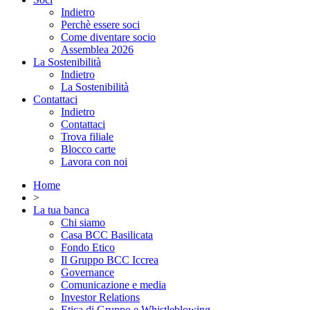
Indietro
Perchè essere soci
Come diventare socio
Assemblea 2026
La Sostenibilità
Indietro
La Sostenibilità
Contattaci
Indietro
Contattaci
Trova filiale
Blocco carte
Lavora con noi
Home
>
La tua banca
Chi siamo
Casa BCC Basilicata
Fondo Etico
Il Gruppo BCC Iccrea
Governance
Comunicazione e media
Investor Relations
Etica di Gruppo e Whistleblowing