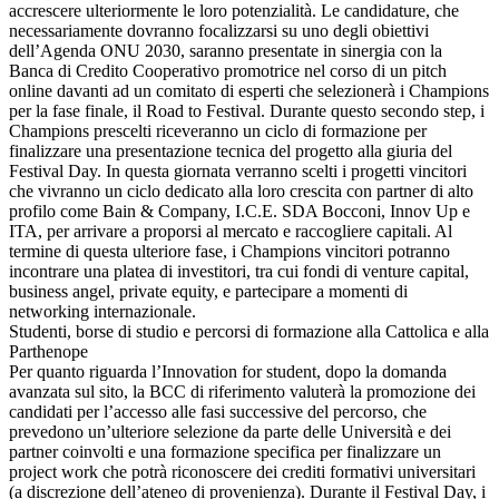
accrescere ulteriormente le loro potenzialità. Le candidature, che
necessariamente dovranno focalizzarsi su uno degli obiettivi
dell’Agenda ONU 2030, saranno presentate in sinergia con la
Banca di Credito Cooperativo promotrice nel corso di un pitch
online davanti ad un comitato di esperti che selezionerà i Champions
per la fase finale, il Road to Festival. Durante questo secondo step, i
Champions prescelti riceveranno un ciclo di formazione per
finalizzare una presentazione tecnica del progetto alla giuria del
Festival Day. In questa giornata verranno scelti i progetti vincitori
che vivranno un ciclo dedicato alla loro crescita con partner di alto
profilo come Bain & Company, I.C.E. SDA Bocconi, Innov Up e
ITA, per arrivare a proporsi al mercato e raccogliere capitali. Al
termine di questa ulteriore fase, i Champions vincitori potranno
incontrare una platea di investitori, tra cui fondi di venture capital,
business angel, private equity, e partecipare a momenti di
networking internazionale.
Studenti, borse di studio e percorsi di formazione alla Cattolica e alla
Parthenope
Per quanto riguarda l’Innovation for student, dopo la domanda
avanzata sul sito, la BCC di riferimento valuterà la promozione dei
candidati per l’accesso alle fasi successive del percorso, che
prevedono un’ulteriore selezione da parte delle Università e dei
partner coinvolti e una formazione specifica per finalizzare un
project work che potrà riconoscere dei crediti formativi universitari
(a discrezione dell’ateneo di provenienza). Durante il Festival Day, i