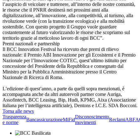
l’auspicio di veicolare e trattenere, all’interno delle nostre comunità,
le risorse che il PNRR destinerà nei prossimi anni alla
digitalizzazione, all’innovazione, alla competitività, al turismo, alla
rivoluzione verde (con la transizione ecologica) e alla mobilità
sostenibile. Con questo progetto il Gruppo vuole guardare
costantemente al futuro valorizzando le risorse che scopriamo sul
territorio grazie al meticoloso lavoro di ogni BCC”.
Premi nazionali e partnership
Il BCC Innovation Festival ha ricevuto due premi di rilievo
nazionale: il Premio ABI Innovazione per gli Ecosistemi e il Premio
Nazionale per l’Innovazione COTEC, quest’ultimo istituito per
concessione del Presidente della Repubblica e consegnato dal
Ministro per la Pubblica Amministrazione presso il Centro
Nazionale di Ricerca di Roma.
L’edizione di quest’anno, a parte da quelli sopra menzionati, è
accompagnata anche da altri autorevoli partner come Auriga,
Assofintech, BCC Leasing, Bip, Hudi, KPMG, Aixa (Associazione
italiana per l’intelligenza artificiale), Dentons e I.C.E. SDA Bocconi.
Torna alle news
Trasparenza
Disconoscimento
Bancassicurazione
MiFid
Reclami
ABF
A
e norme
movimenti