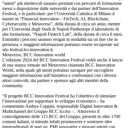
“talent” più meritevoli saranno premiati con percorsi di formazione
messi a disposizione dalle università e dai partner dell'Innovation
Festival, e in particolare: per l’Università Cattolica di Milano il
master in “Financial Innovation – FinTech, AI, Blockchain,
Cybersecurity e Metaverso”, della durata di circa un anno; mentre
per l’Università degli Studi di Napoli Parthenope il laboratorio di
alta formazione, “Napoli Fintech Lab”, della durata di circa 6 mesi.
Entrambi i percorsi saranno erogati in modalità sia on line che in
presenza, e maggiori informazioni potranno essere recuperate sul
sito festival.bccinnovation.it.
Metaverso, BCC Innovation world
L’edizione 2024 del BCC Innovation Festival vedrà anche il lancio
di una stanza virtuale nel Metaverso chiamata BCC Innovation
World, nella quale gli utenti potranno navigare per raccogliere
maggiori informazioni sull’iniziativa e confrontarsi con i diversi
attori coinvolti, dai partner e sponsor agli altri membri della
community.
“Il progetto BCC Innovation Festival ha l’obiettivo di stimolare
l’innovazione per supportare lo sviluppo economico – ha
commentato Andrea Coppini, responsabile Digital Innovation &
Multichannel del Gruppo BCC Iccrea –. Attraverso il
coinvolgimento delle 115 BCC del Gruppo, presenti in oltre 1700
comuni italiani, si intende infatti promuovere e sostenere idee
imprenditoriali di start up, PMI innovative e giovani talenti con