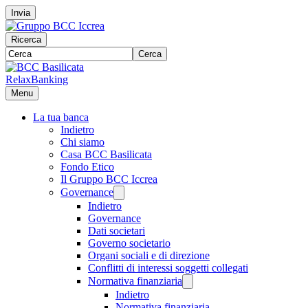
Invia
Ricerca
Cerca
RelaxBanking
Menu
La tua banca
Indietro
Chi siamo
Casa BCC Basilicata
Fondo Etico
Il Gruppo BCC Iccrea
Governance
Indietro
Governance
Dati societari
Governo societario
Organi sociali e di direzione
Conflitti di interessi soggetti collegati
Normativa finanziaria
Indietro
Normativa finanziaria