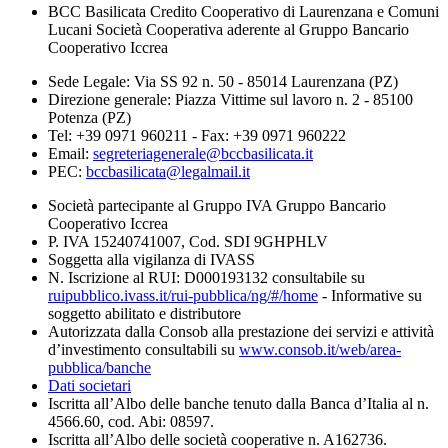
BCC Basilicata Credito Cooperativo di Laurenzana e Comuni
Lucani Società Cooperativa aderente al Gruppo Bancario
Cooperativo Iccrea
Sede Legale: Via SS 92 n. 50 - 85014 Laurenzana (PZ)
Direzione generale: Piazza Vittime sul lavoro n. 2 - 85100
Potenza (PZ)
Tel: +39 0971 960211 - Fax: +39 0971 960222
Email:
segreteriagenerale@bccbasilicata.it
PEC:
bccbasilicata@legalmail.it
Società partecipante al Gruppo IVA Gruppo Bancario
Cooperativo Iccrea
P. IVA 15240741007, Cod. SDI 9GHPHLV
Soggetta alla vigilanza di IVASS
N. Iscrizione al RUI: D000193132 consultabile su
ruipubblico.ivass.it/rui-pubblica/ng/#/home
- Informative su
soggetto abilitato e distributore
Autorizzata dalla Consob alla prestazione dei servizi e attività
d’investimento consultabili su
www.consob.it/web/area-
pubblica/banche
Dati societari
Iscritta all’Albo delle banche tenuto dalla Banca d’Italia al n.
4566.60, cod. Abi: 08597.
Iscritta all’Albo delle società cooperative n. A162736.