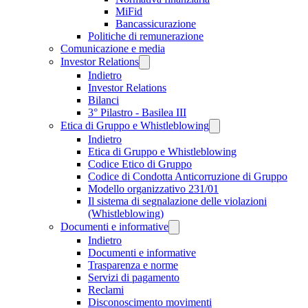
MiFid
Bancassicurazione
Politiche di remunerazione
Comunicazione e media
Investor Relations
Indietro
Investor Relations
Bilanci
3° Pilastro - Basilea III
Etica di Gruppo e Whistleblowing
Indietro
Etica di Gruppo e Whistleblowing
Codice Etico di Gruppo
Codice di Condotta Anticorruzione di Gruppo
Modello organizzativo 231/01
Il sistema di segnalazione delle violazioni
(Whistleblowing)
Documenti e informative
Indietro
Documenti e informative
Trasparenza e norme
Servizi di pagamento
Reclami
Disconoscimento movimenti