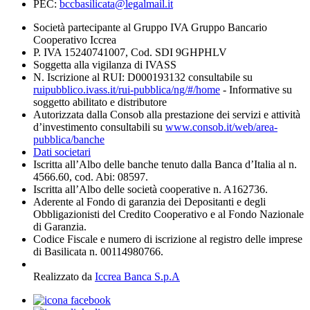
PEC:
bccbasilicata@legalmail.it
Società partecipante al Gruppo IVA Gruppo Bancario
Cooperativo Iccrea
P. IVA 15240741007, Cod. SDI 9GHPHLV
Soggetta alla vigilanza di IVASS
N. Iscrizione al RUI: D000193132 consultabile su
ruipubblico.ivass.it/rui-pubblica/ng/#/home
- Informative su
soggetto abilitato e distributore
Autorizzata dalla Consob alla prestazione dei servizi e attività
d’investimento consultabili su
www.consob.it/web/area-
pubblica/banche
Dati societari
Iscritta all’Albo delle banche tenuto dalla Banca d’Italia al n.
4566.60, cod. Abi: 08597.
Iscritta all’Albo delle società cooperative n. A162736.
Aderente al Fondo di garanzia dei Depositanti e degli
Obbligazionisti del Credito Cooperativo e al Fondo Nazionale
di Garanzia.
Codice Fiscale e numero di iscrizione al registro delle imprese
di Basilicata n. 00114980766.
Realizzato da
Iccrea Banca S.p.A