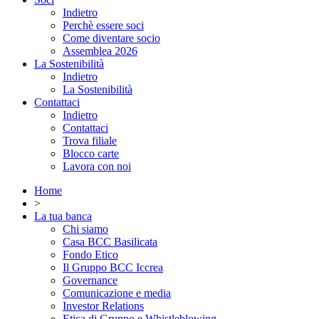
Indietro
Perchè essere soci
Come diventare socio
Assemblea 2026
La Sostenibilità
Indietro
La Sostenibilità
Contattaci
Indietro
Contattaci
Trova filiale
Blocco carte
Lavora con noi
Home
>
La tua banca
Chi siamo
Casa BCC Basilicata
Fondo Etico
Il Gruppo BCC Iccrea
Governance
Comunicazione e media
Investor Relations
Etica di Gruppo e Whistleblowing