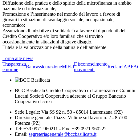
Diffusione della pratica e dello spirito della microfinanza in ambito
nazionale ed internazionale;
Promozione e l’inserimento nel mondo del lavoro a favore di
giovani in situazioni di svantaggio sociale, occupazionale,
economico;
Assunzione di iniziative di solidarietà a favore di dipendenti del
Credito Cooperativo e/o loro familiari che si trovino
occasionalmente in situazioni di grave disagio.
Tutela e la valorizzazione della natura e dell’ambiente
Torna alle news
Trasparenza
Disconoscimento
Bancassicurazione
MiFid
Reclami
ABF
A
e norme
movimenti
BCC Basilicata Credito Cooperativo di Laurenzana e Comuni
Lucani Società Cooperativa aderente al Gruppo Bancario
Cooperativo Iccrea
Sede Legale: Via SS 92 n. 50 - 85014 Laurenzana (PZ)
Direzione generale: Piazza Vittime sul lavoro n. 2 - 85100
Potenza (PZ)
Tel: +39 0971 960211 - Fax: +39 0971 960222
Email:
segreteriagenerale@bccbasilicata.it