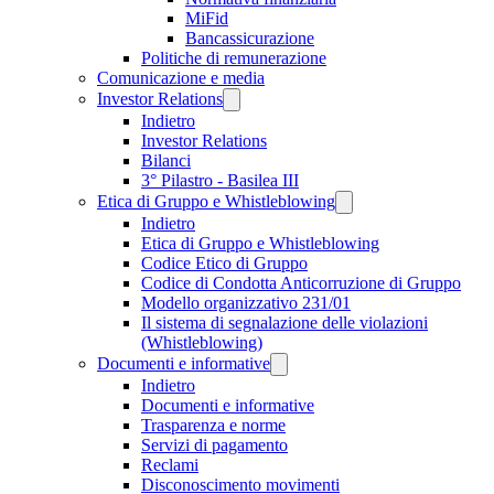
MiFid
Bancassicurazione
Politiche di remunerazione
Comunicazione e media
Investor Relations
Indietro
Investor Relations
Bilanci
3° Pilastro - Basilea III
Etica di Gruppo e Whistleblowing
Indietro
Etica di Gruppo e Whistleblowing
Codice Etico di Gruppo
Codice di Condotta Anticorruzione di Gruppo
Modello organizzativo 231/01
Il sistema di segnalazione delle violazioni
(Whistleblowing)
Documenti e informative
Indietro
Documenti e informative
Trasparenza e norme
Servizi di pagamento
Reclami
Disconoscimento movimenti