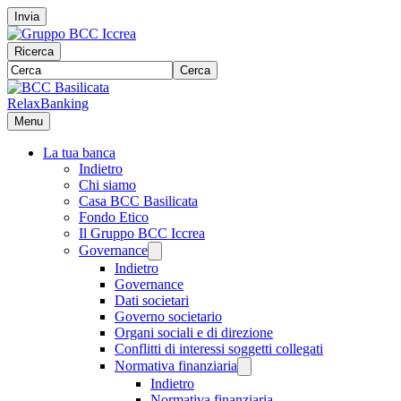
Invia
Ricerca
Cerca
RelaxBanking
Menu
La tua banca
Indietro
Chi siamo
Casa BCC Basilicata
Fondo Etico
Il Gruppo BCC Iccrea
Governance
Indietro
Governance
Dati societari
Governo societario
Organi sociali e di direzione
Conflitti di interessi soggetti collegati
Normativa finanziaria
Indietro
Normativa finanziaria