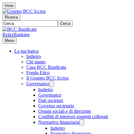
Invia
Ricerca
Cerca
RelaxBanking
Menu
La tua banca
Indietro
Chi siamo
Casa BCC Basilicata
Fondo Etico
Il Gruppo BCC Iccrea
Governance
Indietro
Governance
Dati societari
Governo societario
Organi sociali e di direzione
Conflitti di interessi soggetti collegati
Normativa finanziaria
Indietro
Normativa finanziaria