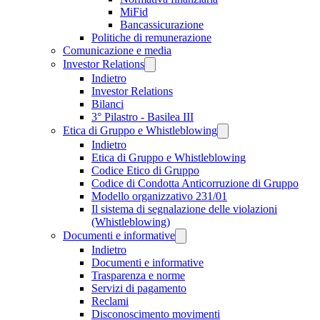
MiFid
Bancassicurazione
Politiche di remunerazione
Comunicazione e media
Investor Relations
Indietro
Investor Relations
Bilanci
3° Pilastro - Basilea III
Etica di Gruppo e Whistleblowing
Indietro
Etica di Gruppo e Whistleblowing
Codice Etico di Gruppo
Codice di Condotta Anticorruzione di Gruppo
Modello organizzativo 231/01
Il sistema di segnalazione delle violazioni
(Whistleblowing)
Documenti e informative
Indietro
Documenti e informative
Trasparenza e norme
Servizi di pagamento
Reclami
Disconoscimento movimenti