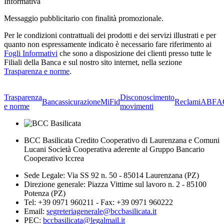
Informativa
Messaggio pubblicitario con finalità promozionale.
Per le condizioni contrattuali dei prodotti e dei servizi illustrati e per
quanto non espressamente indicato è necessario fare riferimento ai
Fogli Informativi
che sono a disposizione dei clienti presso tutte le
Filiali della Banca e sul nostro sito internet, nella sezione
Trasparenza e norme
.
Trasparenza
Disconoscimento
Bancassicurazione
MiFid
Reclami
ABF
A
e norme
movimenti
BCC Basilicata Credito Cooperativo di Laurenzana e Comuni
Lucani Società Cooperativa aderente al Gruppo Bancario
Cooperativo Iccrea
Sede Legale: Via SS 92 n. 50 - 85014 Laurenzana (PZ)
Direzione generale: Piazza Vittime sul lavoro n. 2 - 85100
Potenza (PZ)
Tel: +39 0971 960211 - Fax: +39 0971 960222
Email:
segreteriagenerale@bccbasilicata.it
PEC:
bccbasilicata@legalmail.it