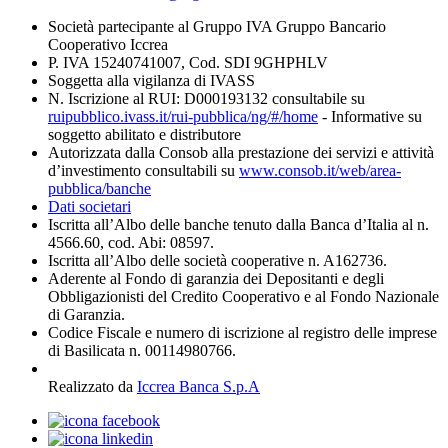
Società partecipante al Gruppo IVA Gruppo Bancario
Cooperativo Iccrea
P. IVA 15240741007, Cod. SDI 9GHPHLV
Soggetta alla vigilanza di IVASS
N. Iscrizione al RUI: D000193132 consultabile su
ruipubblico.ivass.it/rui-pubblica/ng/#/home
- Informative su
soggetto abilitato e distributore
Autorizzata dalla Consob alla prestazione dei servizi e attività
d’investimento consultabili su
www.consob.it/web/area-
pubblica/banche
Dati societari
Iscritta all’Albo delle banche tenuto dalla Banca d’Italia al n.
4566.60, cod. Abi: 08597.
Iscritta all’Albo delle società cooperative n. A162736.
Aderente al Fondo di garanzia dei Depositanti e degli
Obbligazionisti del Credito Cooperativo e al Fondo Nazionale
di Garanzia.
Codice Fiscale e numero di iscrizione al registro delle imprese
di Basilicata n. 00114980766.
Realizzato da
Iccrea Banca S.p.A