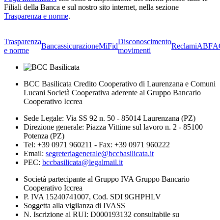
Filiali della Banca e sul nostro sito internet, nella sezione
Trasparenza e norme
.
Trasparenza
Disconoscimento
Bancassicurazione
MiFid
Reclami
ABF
A
e norme
movimenti
BCC Basilicata Credito Cooperativo di Laurenzana e Comuni
Lucani Società Cooperativa aderente al Gruppo Bancario
Cooperativo Iccrea
Sede Legale: Via SS 92 n. 50 - 85014 Laurenzana (PZ)
Direzione generale: Piazza Vittime sul lavoro n. 2 - 85100
Potenza (PZ)
Tel: +39 0971 960211 - Fax: +39 0971 960222
Email:
segreteriagenerale@bccbasilicata.it
PEC:
bccbasilicata@legalmail.it
Società partecipante al Gruppo IVA Gruppo Bancario
Cooperativo Iccrea
P. IVA 15240741007, Cod. SDI 9GHPHLV
Soggetta alla vigilanza di IVASS
N. Iscrizione al RUI: D000193132 consultabile su