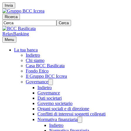
Invia
Ricerca
Cerca
RelaxBanking
Menu
La tua banca
Indietro
Chi siamo
Casa BCC Basilicata
Fondo Etico
Il Gruppo BCC Iccrea
Governance
Indietro
Governance
Dati societari
Governo societario
Organi sociali e di direzione
Conflitti di interessi soggetti collegati
Normativa finanziaria
Indietro
Normativa finanziaria