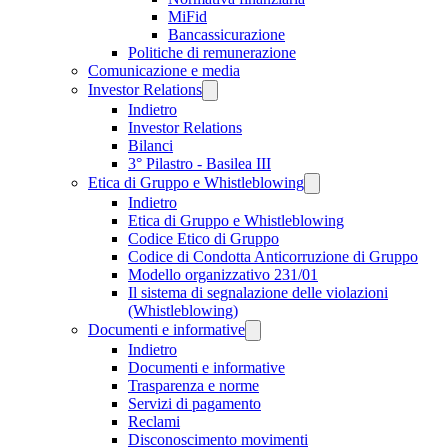
MiFid
Bancassicurazione
Politiche di remunerazione
Comunicazione e media
Investor Relations
Indietro
Investor Relations
Bilanci
3° Pilastro - Basilea III
Etica di Gruppo e Whistleblowing
Indietro
Etica di Gruppo e Whistleblowing
Codice Etico di Gruppo
Codice di Condotta Anticorruzione di Gruppo
Modello organizzativo 231/01
Il sistema di segnalazione delle violazioni
(Whistleblowing)
Documenti e informative
Indietro
Documenti e informative
Trasparenza e norme
Servizi di pagamento
Reclami
Disconoscimento movimenti