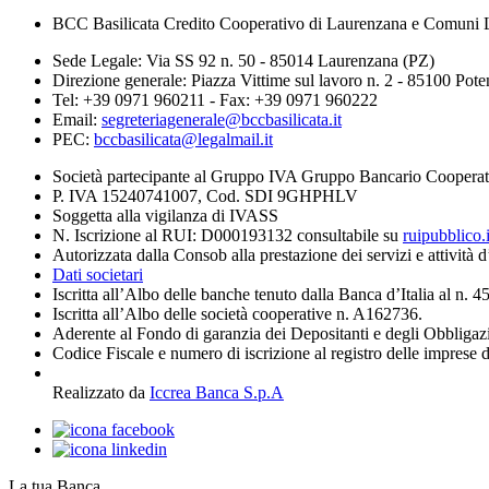
BCC Basilicata Credito Cooperativo di Laurenzana e Comuni L
Sede Legale: Via SS 92 n. 50 - 85014 Laurenzana (PZ)
Direzione generale: Piazza Vittime sul lavoro n. 2 - 85100 Pot
Tel: +39 0971 960211 - Fax: +39 0971 960222
Email:
segreteriagenerale@bccbasilicata.it
PEC:
bccbasilicata@legalmail.it
Società partecipante al Gruppo IVA Gruppo Bancario Cooperat
P. IVA 15240741007, Cod. SDI 9GHPHLV
Soggetta alla vigilanza di IVASS
N. Iscrizione al RUI: D000193132 consultabile su
ruipubblico.
Autorizzata dalla Consob alla prestazione dei servizi e attività 
Dati societari
Iscritta all’Albo delle banche tenuto dalla Banca d’Italia al n. 
Iscritta all’Albo delle società cooperative n. A162736.
Aderente al Fondo di garanzia dei Depositanti e degli Obbligaz
Codice Fiscale e numero di iscrizione al registro delle imprese 
Realizzato da
Iccrea Banca S.p.A
La tua Banca