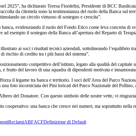
ca nel 2025”, ha dichiarato Teresa Fiordelisi, Presidente di BCC Basili
i raccolta da clientela sono la testimonianza del ruolo della Banca sul te
, stimolando un circolo virtuoso di sostegno e crescita”.
lla banca, evidenziando il ruolo del Fondo Etico come leva concreta di 
tare ad esempio il sostegno della Banca all’apertura del Reparto di Tera
ustrato ai soci i risultati tecnici aziendali, sottolineando l’equilibrio t
di rischio di credito tra i più bassi del sistema”.
osizionamento competitivo dell’istituto, legato alla qualità del capitale u
a, e frutto del lavoro di una squadra di dipendenti motivata e innamorata
orza il legame tra banca e territorio. I soci dell’Area del Parco Nazion
a una foto incorniciata dei Pini loricati del Parco Nazionale del Pollin
lbero del Donatore. Con questo simbolo delle nostre vette, vi ringraziamo
dito cooperativo: una banca che cresce nei numeri, ma soprattutto nella 
enti
Reclami
ABF
ACF
Definizione di Default