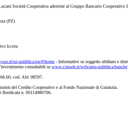
ucani Società Cooperativa aderente al Gruppo Bancario Cooperativo I
enza (PZ)
ivo Iccrea
ivass.it/rui-pubblica/ng/#/home
- Informative su soggetto abilitato e dist
d’investimento consultabili su
www.consob.it/web/area-pubblica/banche
4566.60, cod. Abi: 08597.
ionisti del Credito Cooperativo e al Fondo Nazionale di Garanzia.
di Basilicata n. 00114980766.