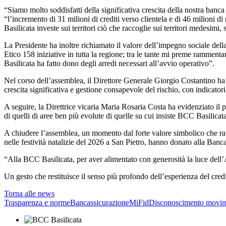
“Siamo molto soddisfatti della significativa crescita della nostra ban
“l’incremento di 31 milioni di crediti verso clientela e di 46 milioni d
Basilicata investe sui territori ciò che raccoglie sui territori medesimi
La Presidente ha inoltre richiamato il valore dell’impegno sociale de
Etico 158 iniziative in tutta la regione; tra le tante mi preme rammen
Basilicata ha fatto dono degli arredi necessari all’avvio operativo”.
Nel corso dell’assemblea, il Direttore Generale Giorgio Costantino ha ill
crescita significativa e gestione consapevole del rischio, con indicatori 
A seguire, la Direttrice vicaria Maria Rosaria Costa ha evidenziato il p
di quelli di aree ben più evolute di quelle su cui insiste BCC Basilicat
A chiudere l’assemblea, un momento dal forte valore simbolico che raff
nelle festività natalizie del 2026 a San Pietro, hanno donato alla Banc
“Alla BCC Basilicata, per aver alimentato con generosità la luce dell’A
Un gesto che restituisce il senso più profondo dell’esperienza del cre
Torna alle news
Trasparenza e norme
Bancassicurazione
MiFid
Disconoscimento movim