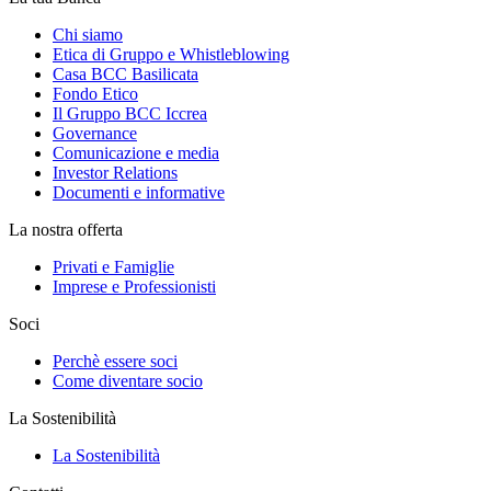
Chi siamo
Etica di Gruppo e Whistleblowing
Casa BCC Basilicata
Fondo Etico
Il Gruppo BCC Iccrea
Governance
Comunicazione e media
Investor Relations
Documenti e informative
La nostra offerta
Privati e Famiglie
Imprese e Professionisti
Soci
Perchè essere soci
Come diventare socio
La Sostenibilità
La Sostenibilità