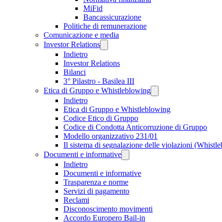
MiFid
Bancassicurazione
Politiche di remunerazione
Comunicazione e media
Investor Relations
Indietro
Investor Relations
Bilanci
3° Pilastro - Basilea III
Etica di Gruppo e Whistleblowing
Indietro
Etica di Gruppo e Whistleblowing
Codice Etico di Gruppo
Codice di Condotta Anticorruzione di Gruppo
Modello organizzativo 231/01
Il sistema di segnalazione delle violazioni (Whistl
Documenti e informative
Indietro
Documenti e informative
Trasparenza e norme
Servizi di pagamento
Reclami
Disconoscimento movimenti
Accordo Europero Bail-in