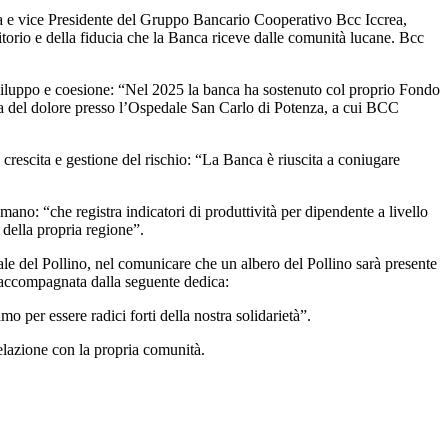
cata e vice Presidente del Gruppo Bancario Cooperativo Bcc Iccrea,
rritorio e della fiducia che la Banca riceve dalle comunità lucane. Bcc
sviluppo e coesione: “Nel 2025 la banca ha sostenuto col proprio Fondo
pia del dolore presso l’Ospedale San Carlo di Potenza, a cui BCC
ra crescita e gestione del rischio: “La Banca è riuscita a coniugare
mano: “che registra indicatori di produttività per dipendente a livello
 della propria regione”.
ale del Pollino, nel comunicare che un albero del Pollino sarà presente
o, accompagnata dalla seguente dedica:
 per essere radici forti della nostra solidarietà”.
relazione con la propria comunità.