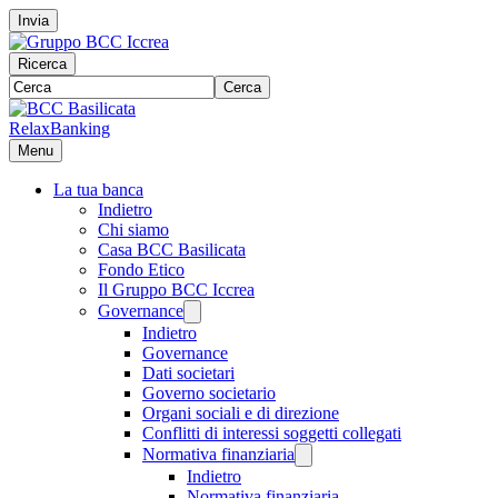
Invia
Ricerca
Cerca
RelaxBanking
Menu
La tua banca
Indietro
Chi siamo
Casa BCC Basilicata
Fondo Etico
Il Gruppo BCC Iccrea
Governance
Indietro
Governance
Dati societari
Governo societario
Organi sociali e di direzione
Conflitti di interessi soggetti collegati
Normativa finanziaria
Indietro
Normativa finanziaria