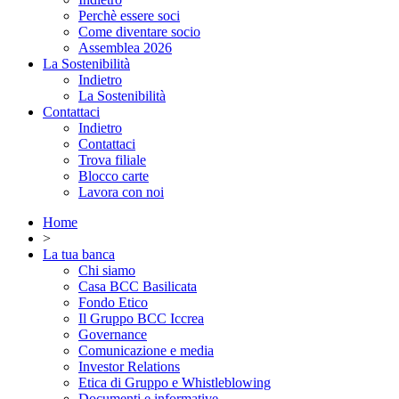
Perchè essere soci
Come diventare socio
Assemblea 2026
La Sostenibilità
Indietro
La Sostenibilità
Contattaci
Indietro
Contattaci
Trova filiale
Blocco carte
Lavora con noi
Home
>
La tua banca
Chi siamo
Casa BCC Basilicata
Fondo Etico
Il Gruppo BCC Iccrea
Governance
Comunicazione e media
Investor Relations
Etica di Gruppo e Whistleblowing
Documenti e informative