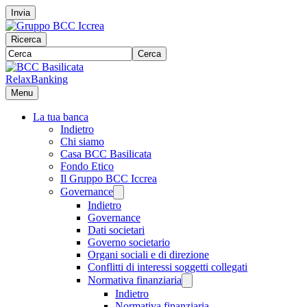
Invia
Ricerca
Cerca
RelaxBanking
Menu
La tua banca
Indietro
Chi siamo
Casa BCC Basilicata
Fondo Etico
Il Gruppo BCC Iccrea
Governance
Indietro
Governance
Dati societari
Governo societario
Organi sociali e di direzione
Conflitti di interessi soggetti collegati
Normativa finanziaria
Indietro
Normativa finanziaria