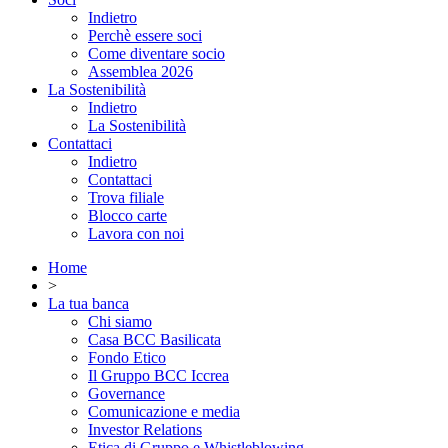
Indietro
Perchè essere soci
Come diventare socio
Assemblea 2026
La Sostenibilità
Indietro
La Sostenibilità
Contattaci
Indietro
Contattaci
Trova filiale
Blocco carte
Lavora con noi
Home
>
La tua banca
Chi siamo
Casa BCC Basilicata
Fondo Etico
Il Gruppo BCC Iccrea
Governance
Comunicazione e media
Investor Relations
Etica di Gruppo e Whistleblowing