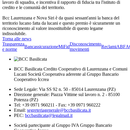
lavoro di squadra, e incentiva il rapporto di fiducia tra l'istituto di
credito e le comunità del territorio.
Bcc Laurenzana e Nova Siri è da quasi sessant'anni la banca del
territorio lucano fatta da lucani e questo premio è sicuramente un
riconoscimento al valore insostituibile di questo legame
indissolubile.
Torna alle news
Trasparenza
Disconoscimento
Bancassicurazione
MiFid
Reclami
ABF
A
e norme
movimenti
BCC Basilicata Credito Cooperativo di Laurenzana e Comuni
Lucani Società Cooperativa aderente al Gruppo Bancario
Cooperativo Iccrea
Sede Legale: Via SS 92 n. 50 - 85014 Laurenzana (PZ)
Direzione generale: Piazza Vittime sul lavoro n. 2 - 85100
Potenza (PZ)
Tel: +39 0971 960211 - Fax: +39 0971 960222
Email:
segreteriagenerale@bccbasilicata.it
PEC:
bccbasilicata@legalmail.it
Società partecipante al Gruppo IVA Gruppo Bancario