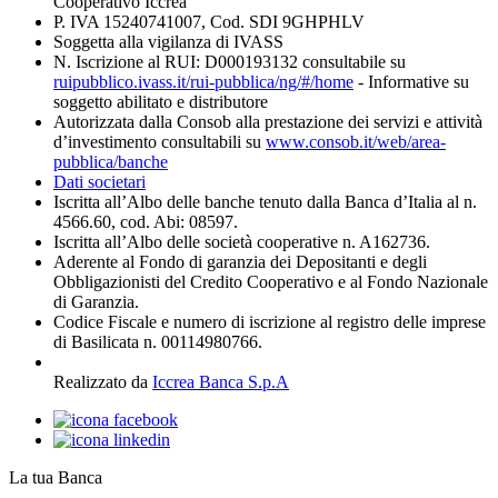
Cooperativo Iccrea
P. IVA 15240741007, Cod. SDI 9GHPHLV
Soggetta alla vigilanza di IVASS
N. Iscrizione al RUI: D000193132 consultabile su
ruipubblico.ivass.it/rui-pubblica/ng/#/home
- Informative su
soggetto abilitato e distributore
Autorizzata dalla Consob alla prestazione dei servizi e attività
d’investimento consultabili su
www.consob.it/web/area-
pubblica/banche
Dati societari
Iscritta all’Albo delle banche tenuto dalla Banca d’Italia al n.
4566.60, cod. Abi: 08597.
Iscritta all’Albo delle società cooperative n. A162736.
Aderente al Fondo di garanzia dei Depositanti e degli
Obbligazionisti del Credito Cooperativo e al Fondo Nazionale
di Garanzia.
Codice Fiscale e numero di iscrizione al registro delle imprese
di Basilicata n. 00114980766.
Realizzato da
Iccrea Banca S.p.A
La tua Banca