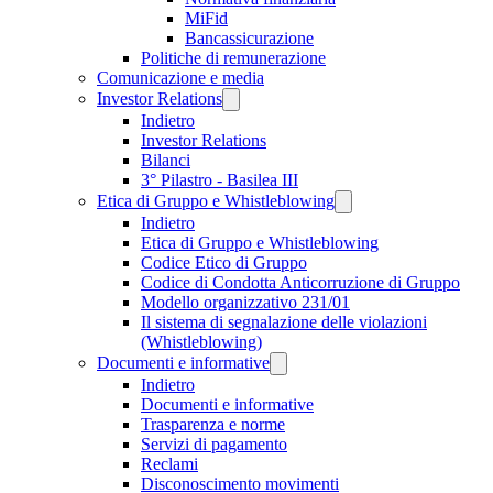
MiFid
Bancassicurazione
Politiche di remunerazione
Comunicazione e media
Investor Relations
Indietro
Investor Relations
Bilanci
3° Pilastro - Basilea III
Etica di Gruppo e Whistleblowing
Indietro
Etica di Gruppo e Whistleblowing
Codice Etico di Gruppo
Codice di Condotta Anticorruzione di Gruppo
Modello organizzativo 231/01
Il sistema di segnalazione delle violazioni
(Whistleblowing)
Documenti e informative
Indietro
Documenti e informative
Trasparenza e norme
Servizi di pagamento
Reclami
Disconoscimento movimenti