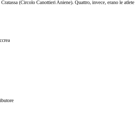
atassa (Circolo Canottieri Aniene). Quattro, invece, erano le atlete
ccrea
ributore