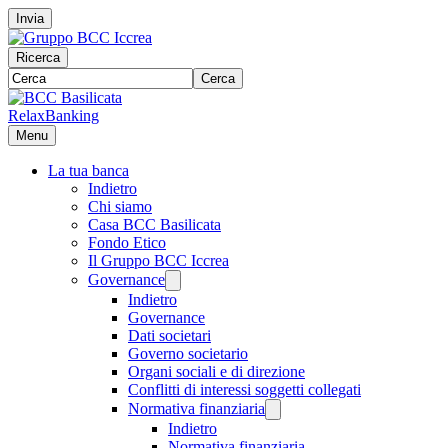
Invia
Ricerca
Cerca
RelaxBanking
Menu
La tua banca
Indietro
Chi siamo
Casa BCC Basilicata
Fondo Etico
Il Gruppo BCC Iccrea
Governance
Indietro
Governance
Dati societari
Governo societario
Organi sociali e di direzione
Conflitti di interessi soggetti collegati
Normativa finanziaria
Indietro
Normativa finanziaria