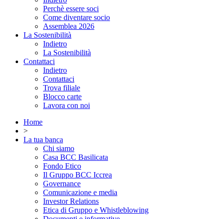
Perchè essere soci
Come diventare socio
Assemblea 2026
La Sostenibilità
Indietro
La Sostenibilità
Contattaci
Indietro
Contattaci
Trova filiale
Blocco carte
Lavora con noi
Home
>
La tua banca
Chi siamo
Casa BCC Basilicata
Fondo Etico
Il Gruppo BCC Iccrea
Governance
Comunicazione e media
Investor Relations
Etica di Gruppo e Whistleblowing
Documenti e informative