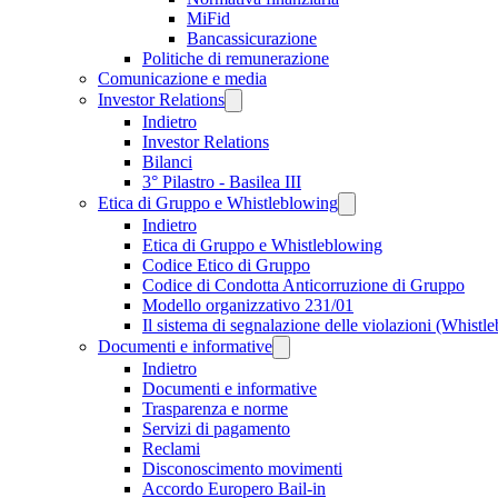
MiFid
Bancassicurazione
Politiche di remunerazione
Comunicazione e media
Investor Relations
Indietro
Investor Relations
Bilanci
3° Pilastro - Basilea III
Etica di Gruppo e Whistleblowing
Indietro
Etica di Gruppo e Whistleblowing
Codice Etico di Gruppo
Codice di Condotta Anticorruzione di Gruppo
Modello organizzativo 231/01
Il sistema di segnalazione delle violazioni (Whistl
Documenti e informative
Indietro
Documenti e informative
Trasparenza e norme
Servizi di pagamento
Reclami
Disconoscimento movimenti
Accordo Europero Bail-in