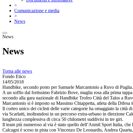
>
Comunicazione e media
>
News
News
News
Torna alle news
Fondo Etico
14/05/2018
Handbike, secondo posto per Samuele Marcantonio a Ruvo di Puglia.
A un soffio dal fortissimo Fabrizio Bove, maglia rosa alla prima tappa 
secondo alla gara nazionale di Handbike Trofeo Città del Talos a Ruvo di
Marcantonio si è imposto su Massimo Chiappetta, atleta della Difesa ita
Il corteo unico dei ciclisti delle varie categorie ha omaggiato la città 
via Scarlatti, inoltrandosi in un percorso extra-urbano in direzione Cal
lunghezza complessiva di circa 50 chilometri suddivisi in tre giri.
Il team più numeroso al via è stato quello dell’Anmil Sport Italia, c
Calcagni è sceso in pista con Vincenzo De Leonardis, Andrea Quarta,