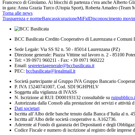
Francesco di Girolamo. Ai blocchi di partenza c'era anche Alberto Gl
in gara: Anna Grazia Turco (Utopia Sport), Roberta Amadeo (Team
Torna alle news
Trasparenza e norme
Bancassicurazione
MiFid
Disconoscimento movim
BCC Basilicata Credito Cooperativo di Laurenzana e Comuni L
Sede Legale: Via SS 92 n. 50 - 85014 Laurenzana (PZ)
Direzione generale: Piazza Vittime sul lavoro n. 2 - 85100 Pot
Tel: +39 0971 960211 - Fax: +39 0971 960222
Email:
segreteriagenerale@bccbasilicata.it
PEC:
bccbasilicata@legalmail.it
Società partecipante al Gruppo IVA Gruppo Bancario Cooperat
P. IVA 15240741007, Cod. SDI 9GHPHLV
Soggetta alla vigilanza di IVASS
N. Iscrizione al RUI: D000193132 consultabile su
ruipubblico.
Autorizzata dalla Consob alla prestazione dei servizi e attività 
Dati societari
Iscritta all’Albo delle banche tenuto dalla Banca d’Italia al n. 
Iscritta all’Albo delle società cooperative n. A162736.
Aderente al Fondo di garanzia dei Depositanti e degli Obbligaz
Codice Fiscale e numero di iscrizione al registro delle imprese 