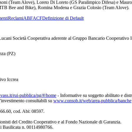
isoni (Team Alove), Loreto Di Loreto (GS Paralimpico Difesa) e Mauro Cr
 MTB Bee and Bike), Romina Modena e Grazia Colosio (Team Alove).
enti
Reclami
ABF
ACF
Definizione di Default
ucani Società Cooperativa aderente al Gruppo Bancario Cooperativo I
enza (PZ)
ivo Iccrea
ivass.it/rui-pubblica/ng/#/home
- Informative su soggetto abilitato e dist
d’investimento consultabili su
www.consob.it/web/area-pubblica/banche
4566.60, cod. Abi: 08597.
ionisti del Credito Cooperativo e al Fondo Nazionale di Garanzia.
di Basilicata n. 00114980766.