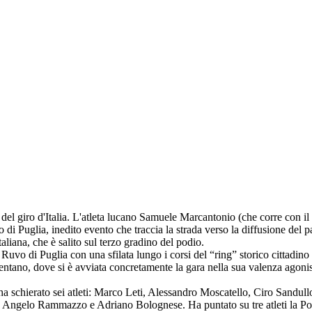
del giro d'Italia. L'atleta lucano Samuele Marcantonio (che corre con il 
 Puglia, inedito evento che traccia la strada verso la diffusione del par
liana, che è salito sul terzo gradino del podio.
di Ruvo di Puglia con una sfilata lungo i corsi del “ring” storico cittadin
entano, dove si è avviata concretamente la gara nella sua valenza agonisti
he ha schierato sei atleti: Marco Leti, Alessandro Moscatello, Ciro Sand
 Angelo Rammazzo e Adriano Bolognese. Ha puntato su tre atleti la Po