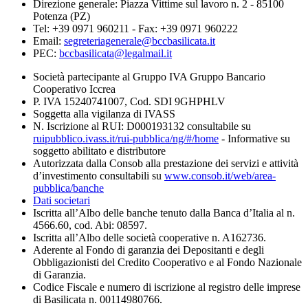
Direzione generale: Piazza Vittime sul lavoro n. 2 - 85100
Potenza (PZ)
Tel: +39 0971 960211 - Fax: +39 0971 960222
Email:
segreteriagenerale@bccbasilicata.it
PEC:
bccbasilicata@legalmail.it
Società partecipante al Gruppo IVA Gruppo Bancario
Cooperativo Iccrea
P. IVA 15240741007, Cod. SDI 9GHPHLV
Soggetta alla vigilanza di IVASS
N. Iscrizione al RUI: D000193132 consultabile su
ruipubblico.ivass.it/rui-pubblica/ng/#/home
- Informative su
soggetto abilitato e distributore
Autorizzata dalla Consob alla prestazione dei servizi e attività
d’investimento consultabili su
www.consob.it/web/area-
pubblica/banche
Dati societari
Iscritta all’Albo delle banche tenuto dalla Banca d’Italia al n.
4566.60, cod. Abi: 08597.
Iscritta all’Albo delle società cooperative n. A162736.
Aderente al Fondo di garanzia dei Depositanti e degli
Obbligazionisti del Credito Cooperativo e al Fondo Nazionale
di Garanzia.
Codice Fiscale e numero di iscrizione al registro delle imprese
di Basilicata n. 00114980766.