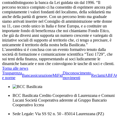
contraddistinguono la banca da Lei guidata sin dal 1996. “Il
percorso tecnico compiuto ci ha consentito di esprimere ancora più
compiutamente i valori fondanti del localismo, della solidarietà ma
anche della parità di genere. Con un percorso lento ma graduale
siamo arrivati inserire nel Consiglio di amministrazione sette donne
su 11, caso credo unico in Italia e forse Europa, e a costituire un
importante fondo di beneficenza che noi chiamiamo Fondo Etico,
che già da diversi anni supporta un numero crescente e variegato di
iniziative sociali di supporto al territorio che, ci tengo a precisare, è
unicamente il territorio della nostra bella Basilicata.”
L’assemblea si è conclusa con un evento formativo tenuto dalla
società di formazione e comunicazione scientifica “Taxi 1729”, che
sui temi della finanza, rappresentando ai soci ludicamente le
dinamiche bancarie e non che coinvolgono le tasche di soci e clienti.
Torna alle news
Trasparenza
Disconoscimento
Bancassicurazione
MiFid
Reclami
ABF
A
e norme
movimenti
BCC Basilicata Credito Cooperativo di Laurenzana e Comuni
Lucani Società Cooperativa aderente al Gruppo Bancario
Cooperativo Iccrea
Sede Legale: Via SS 92 n. 50 - 85014 Laurenzana (PZ)