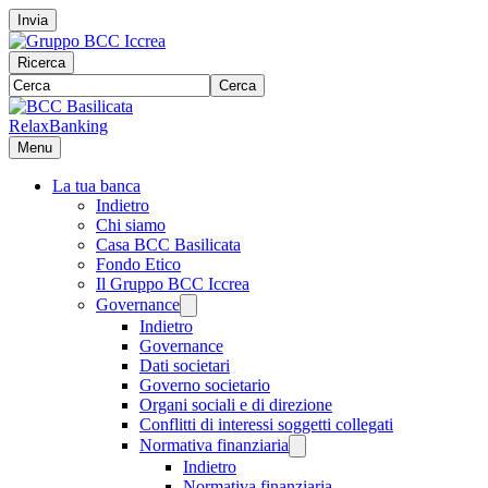
Invia
Ricerca
Cerca
RelaxBanking
Menu
La tua banca
Indietro
Chi siamo
Casa BCC Basilicata
Fondo Etico
Il Gruppo BCC Iccrea
Governance
Indietro
Governance
Dati societari
Governo societario
Organi sociali e di direzione
Conflitti di interessi soggetti collegati
Normativa finanziaria
Indietro
Normativa finanziaria