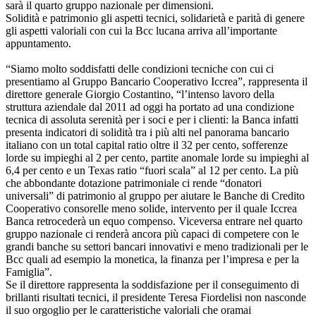
sarà il quarto gruppo nazionale per dimensioni.
Solidità e patrimonio gli aspetti tecnici, solidarietà e parità di genere
gli aspetti valoriali con cui la Bcc lucana arriva all’importante
appuntamento.
“Siamo molto soddisfatti delle condizioni tecniche con cui ci
presentiamo al Gruppo Bancario Cooperativo Iccrea”, rappresenta il
direttore generale Giorgio Costantino, “l’intenso lavoro della
struttura aziendale dal 2011 ad oggi ha portato ad una condizione
tecnica di assoluta serenità per i soci e per i clienti: la Banca infatti
presenta indicatori di solidità tra i più alti nel panorama bancario
italiano con un total capital ratio oltre il 32 per cento, sofferenze
lorde su impieghi al 2 per cento, partite anomale lorde su impieghi al
6,4 per cento e un Texas ratio “fuori scala” al 12 per cento. La più
che abbondante dotazione patrimoniale ci rende “donatori
universali” di patrimonio al gruppo per aiutare le Banche di Credito
Cooperativo consorelle meno solide, intervento per il quale Iccrea
Banca retrocederà un equo compenso. Viceversa entrare nel quarto
gruppo nazionale ci renderà ancora più capaci di competere con le
grandi banche su settori bancari innovativi e meno tradizionali per le
Bcc quali ad esempio la monetica, la finanza per l’impresa e per la
Famiglia”.
Se il direttore rappresenta la soddisfazione per il conseguimento di
brillanti risultati tecnici, il presidente Teresa Fiordelisi non nasconde
il suo orgoglio per le caratteristiche valoriali che oramai