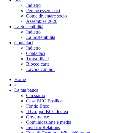
Indietro
Perchè essere soci
Come diventare socio
Assemblea 2026
La Sostenibilità
Indietro
La Sostenibilità
Contattaci
Indietro
Contattaci
Trova filiale
Blocco carte
Lavora con noi
Home
>
La tua banca
Chi siamo
Casa BCC Basilicata
Fondo Etico
Il Gruppo BCC Iccrea
Governance
Comunicazione e media
Investor Relations
Etica di Gruppo e Whistleblowing