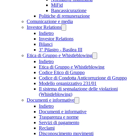
MiFid
Bancassicurazione
Politiche di remunerazione
Comunicazione e media
Investor Relations
Indietro
Investor Relations
Bilanci
3° Pilastro - Basilea III
Etica di Gruppo e Whistleblowing
Indietro
Etica di Gruppo e Whistleblowing
Codice Etico di Gruppo
Codice di Condotta Anticorruzione di Gruppo
Modello organizzativo 231/01
Il sistema di segnalazione delle violazioni
(Whistleblowing)
Documenti e informative
Indietro
Documenti e informative
Trasparenza e norme
Servizi di pagamento
Reclami
Disconoscimento movimenti