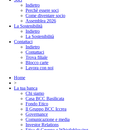
Indietro
Perchè essere soci
Come diventare socio
Assemblea 2026
La Sostenibilità
Indietro
La Sostenibilità
Contattaci
Indietro
Contattaci
Trova filiale
Blocco carte
Lavora con noi
Home
>
La tua banca
Chi siamo
Casa BCC Basilicata
Fondo Etico
Il Gruppo BCC Iccrea
Governance
Comunicazione e media
Investor Relations
Etica di Gruppo e Whistleblowing