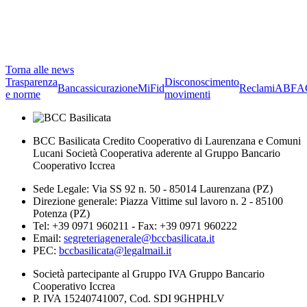
Torna alle news
Trasparenza
Disconoscimento
Bancassicurazione
MiFid
Reclami
ABF
A
e norme
movimenti
BCC Basilicata Credito Cooperativo di Laurenzana e Comuni
Lucani Società Cooperativa aderente al Gruppo Bancario
Cooperativo Iccrea
Sede Legale: Via SS 92 n. 50 - 85014 Laurenzana (PZ)
Direzione generale: Piazza Vittime sul lavoro n. 2 - 85100
Potenza (PZ)
Tel: +39 0971 960211 - Fax: +39 0971 960222
Email:
segreteriagenerale@bccbasilicata.it
PEC:
bccbasilicata@legalmail.it
Società partecipante al Gruppo IVA Gruppo Bancario
Cooperativo Iccrea
P. IVA 15240741007, Cod. SDI 9GHPHLV