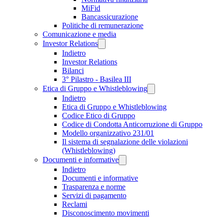
MiFid
Bancassicurazione
Politiche di remunerazione
Comunicazione e media
Investor Relations
Indietro
Investor Relations
Bilanci
3° Pilastro - Basilea III
Etica di Gruppo e Whistleblowing
Indietro
Etica di Gruppo e Whistleblowing
Codice Etico di Gruppo
Codice di Condotta Anticorruzione di Gruppo
Modello organizzativo 231/01
Il sistema di segnalazione delle violazioni
(Whistleblowing)
Documenti e informative
Indietro
Documenti e informative
Trasparenza e norme
Servizi di pagamento
Reclami
Disconoscimento movimenti