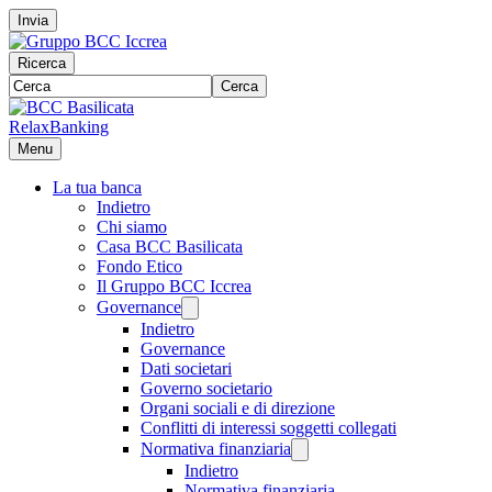
Invia
Ricerca
Cerca
RelaxBanking
Menu
La tua banca
Indietro
Chi siamo
Casa BCC Basilicata
Fondo Etico
Il Gruppo BCC Iccrea
Governance
Indietro
Governance
Dati societari
Governo societario
Organi sociali e di direzione
Conflitti di interessi soggetti collegati
Normativa finanziaria
Indietro
Normativa finanziaria