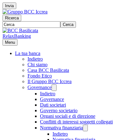
Invia
Ricerca
Cerca
RelaxBanking
Menu
La tua banca
Indietro
Chi siamo
Casa BCC Basilicata
Fondo Etico
Il Gruppo BCC Iccrea
Governance
Indietro
Governance
Dati societari
Governo societario
Organi sociali e di direzione
Conflitti di interessi soggetti collegati
Normativa finanziaria
Indietro
Normativa finanziaria