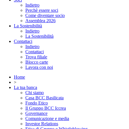
Indietro
Perchè essere soci
Come diventare socio
Assemblea 2026
La Sostenibilità
Indietro
La Sostenibilità
Contattaci
Indietro
Contattaci
Trova filiale
Blocco carte
Lavora con noi
Home
>
La tua banca
Chi siamo
Casa BCC Basilicata
Fondo Etico
Il Gruppo BCC Iccrea
Governance
Comunicazione e media
Investor Relations
Etica di Gruppo e Whistleblowing