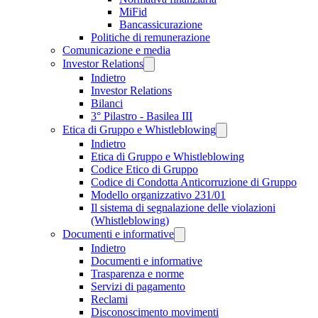
MiFid
Bancassicurazione
Politiche di remunerazione
Comunicazione e media
Investor Relations
Indietro
Investor Relations
Bilanci
3° Pilastro - Basilea III
Etica di Gruppo e Whistleblowing
Indietro
Etica di Gruppo e Whistleblowing
Codice Etico di Gruppo
Codice di Condotta Anticorruzione di Gruppo
Modello organizzativo 231/01
Il sistema di segnalazione delle violazioni
(Whistleblowing)
Documenti e informative
Indietro
Documenti e informative
Trasparenza e norme
Servizi di pagamento
Reclami
Disconoscimento movimenti