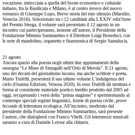
vocazione, intrecciata a quella del boom economico e culturale
italiano, fra la Basilicata e Milano, è al centro invece del nuovo
romanzo di Giuseppe Lupo, Breve storia del mio silenzio (Marsilio,
Venezia 2018). Selezionato tra i 12 candidati alla LXXIV ediz?ione
del Premio Strega, il volume sarà presentato il 12 agosto in un
incontro cui parteciperanno, insieme all’autore, il Presidente della
Fondazione Mimmo Sammartino e il Direttore Luigi Beneduci, con
le note di mandolino, organetto e fisarmonica di Sergio Santalucia.
21 agosto
Ancora spazio alla poesia negli ultimi due appuntamenti della
rassegna “Le Muse di Sinisgalli nell’Orto di Merola”. Il 21 agosto,
uno dei decani del giornalismo lucano, ma anche scrittore e poeta,
Mario Trufelli, presenterà il suo ultimo volume L’indulgenza del
cielo (Osanna Edizioni, Venosa 2020). In esso Trufelli dà struttura e
forma al consistente materiale poetico inedito prodotto dal 2005 ad
oggi, recuperando i versi della “prima stagione” e sperimentando al
contempo speciali registri linguistici, forme di poesia civile, prove
feconde di letteratura ecologica. All’incontro, moderato dal
presidente della Fondazione Mimmo Sammartino, sarà presente
l’autore, che dialogherà con Franco Vitelli. Gli intermezzi musicali
saranno a cura di Daniele Lerose alla chitarra.