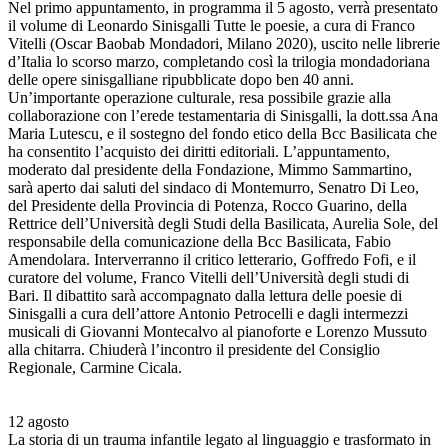
Nel primo appuntamento, in programma il 5 agosto, verrà presentato
il volume di Leonardo Sinisgalli Tutte le poesie, a cura di Franco
Vitelli (Oscar Baobab Mondadori, Milano 2020), uscito nelle librerie
d’Italia lo scorso marzo, completando così la trilogia mondadoriana
delle opere sinisgalliane ripubblicate dopo ben 40 anni.
Un’importante operazione culturale, resa possibile grazie alla
collaborazione con l’erede testamentaria di Sinisgalli, la dott.ssa Ana
Maria Lutescu, e il sostegno del fondo etico della Bcc Basilicata che
ha consentito l’acquisto dei diritti editoriali. L’appuntamento,
moderato dal presidente della Fondazione, Mimmo Sammartino,
sarà aperto dai saluti del sindaco di Montemurro, Senatro Di Leo,
del Presidente della Provincia di Potenza, Rocco Guarino, della
Rettrice dell’Università degli Studi della Basilicata, Aurelia Sole, del
responsabile della comunicazione della Bcc Basilicata, Fabio
Amendolara. Interverranno il critico letterario, Goffredo Fofi, e il
curatore del volume, Franco Vitelli dell’Università degli studi di
Bari. Il dibattito sarà accompagnato dalla lettura delle poesie di
Sinisgalli a cura dell’attore Antonio Petrocelli e dagli intermezzi
musicali di Giovanni Montecalvo al pianoforte e Lorenzo Mussuto
alla chitarra. Chiuderà l’incontro il presidente del Consiglio
Regionale, Carmine Cicala.
12 agosto
La storia di un trauma infantile legato al linguaggio e trasformato in