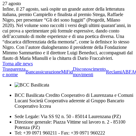
27 agosto
Infine, il 27 agosto, sarà ospite un grande autore della letteratura
italiana, premio Campiello e finalista al premio Strega, Raffaele
Nigro, per presentare “Gli dei sono fuggiti” (Progedit, Milano
2020). Nel volume sono raccolti i versi degli ultimi quarant’anni, in
cui prova a sperimentare più formule espressive, dando conto
dell’accumulo di molte esperienze e di una poetica diversa. Una
“discarica differenziata della memoria”, come la definisce lo stesso
Nigro. Con l’autore dialogheranno il presidente della Fondazione
Mimmo Sammartino e il direttore Luigi Beneduci, accompagnati dal
flauto di Maria Mianulli e la chitarra di Dario Fraccalvieri.
Torna alle news
Trasparenza
Disconoscimento
Bancassicurazione
MiFid
Reclami
ABF
A
e norme
movimenti
BCC Basilicata Credito Cooperativo di Laurenzana e Comuni
Lucani Società Cooperativa aderente al Gruppo Bancario
Cooperativo Iccrea
Sede Legale: Via SS 92 n. 50 - 85014 Laurenzana (PZ)
Direzione generale: Piazza Vittime sul lavoro n. 2 - 85100
Potenza (PZ)
Tel: +39 0971 960211 - Fax: +39 0971 960222