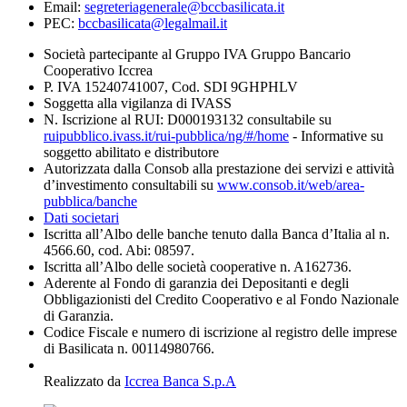
Email:
segreteriagenerale@bccbasilicata.it
PEC:
bccbasilicata@legalmail.it
Società partecipante al Gruppo IVA Gruppo Bancario
Cooperativo Iccrea
P. IVA 15240741007, Cod. SDI 9GHPHLV
Soggetta alla vigilanza di IVASS
N. Iscrizione al RUI: D000193132 consultabile su
ruipubblico.ivass.it/rui-pubblica/ng/#/home
- Informative su
soggetto abilitato e distributore
Autorizzata dalla Consob alla prestazione dei servizi e attività
d’investimento consultabili su
www.consob.it/web/area-
pubblica/banche
Dati societari
Iscritta all’Albo delle banche tenuto dalla Banca d’Italia al n.
4566.60, cod. Abi: 08597.
Iscritta all’Albo delle società cooperative n. A162736.
Aderente al Fondo di garanzia dei Depositanti e degli
Obbligazionisti del Credito Cooperativo e al Fondo Nazionale
di Garanzia.
Codice Fiscale e numero di iscrizione al registro delle imprese
di Basilicata n. 00114980766.
Realizzato da
Iccrea Banca S.p.A