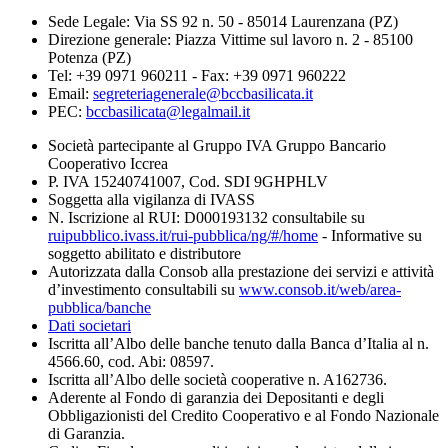
Sede Legale: Via SS 92 n. 50 - 85014 Laurenzana (PZ)
Direzione generale: Piazza Vittime sul lavoro n. 2 - 85100
Potenza (PZ)
Tel: +39 0971 960211 - Fax: +39 0971 960222
Email:
segreteriagenerale@bccbasilicata.it
PEC:
bccbasilicata@legalmail.it
Società partecipante al Gruppo IVA Gruppo Bancario
Cooperativo Iccrea
P. IVA 15240741007, Cod. SDI 9GHPHLV
Soggetta alla vigilanza di IVASS
N. Iscrizione al RUI: D000193132 consultabile su
ruipubblico.ivass.it/rui-pubblica/ng/#/home
- Informative su
soggetto abilitato e distributore
Autorizzata dalla Consob alla prestazione dei servizi e attività
d’investimento consultabili su
www.consob.it/web/area-
pubblica/banche
Dati societari
Iscritta all’Albo delle banche tenuto dalla Banca d’Italia al n.
4566.60, cod. Abi: 08597.
Iscritta all’Albo delle società cooperative n. A162736.
Aderente al Fondo di garanzia dei Depositanti e degli
Obbligazionisti del Credito Cooperativo e al Fondo Nazionale
di Garanzia.