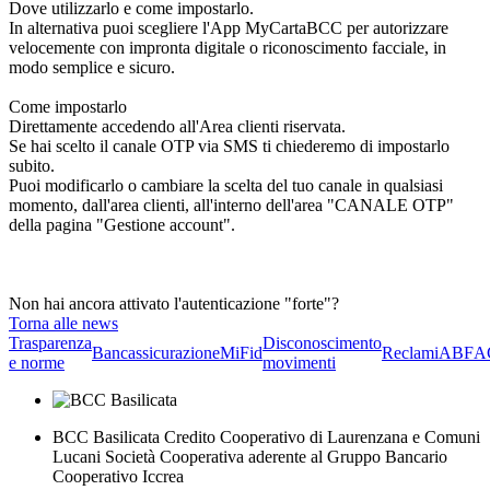
Dove utilizzarlo e come impostarlo.
In alternativa puoi scegliere l'App MyCartaBCC per autorizzare
velocemente con impronta digitale o riconoscimento facciale, in
modo semplice e sicuro.
Come impostarlo
Direttamente accedendo all'Area clienti riservata.
Se hai scelto il canale OTP via SMS ti chiederemo di impostarlo
subito.
Puoi modificarlo o cambiare la scelta del tuo canale in qualsiasi
momento, dall'area clienti, all'interno dell'area "CANALE OTP"
della pagina "Gestione account".
Non hai ancora attivato l'autenticazione "forte"?
Torna alle news
Trasparenza
Disconoscimento
Bancassicurazione
MiFid
Reclami
ABF
A
e norme
movimenti
BCC Basilicata Credito Cooperativo di Laurenzana e Comuni
Lucani Società Cooperativa aderente al Gruppo Bancario
Cooperativo Iccrea