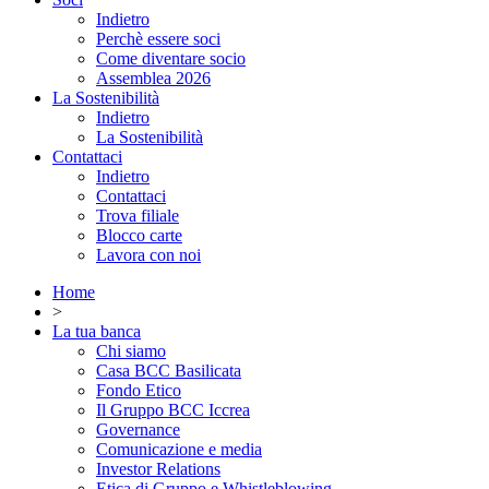
Indietro
Perchè essere soci
Come diventare socio
Assemblea 2026
La Sostenibilità
Indietro
La Sostenibilità
Contattaci
Indietro
Contattaci
Trova filiale
Blocco carte
Lavora con noi
Home
>
La tua banca
Chi siamo
Casa BCC Basilicata
Fondo Etico
Il Gruppo BCC Iccrea
Governance
Comunicazione e media
Investor Relations
Etica di Gruppo e Whistleblowing