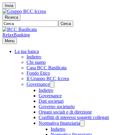
Invia
Ricerca
Cerca
RelaxBanking
Menu
La tua banca
Indietro
Chi siamo
Casa BCC Basilicata
Fondo Etico
Il Gruppo BCC Iccrea
Governance
Indietro
Governance
Dati societari
Governo societario
Organi sociali e di direzione
Conflitti di interessi soggetti collegati
Normativa finanziaria
Indietro
Normativa finanziaria