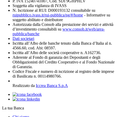
P. IVA 15240741007, Cod. SDI 9GHPHLV
Soggetta alla vigilanza di IVASS
N. Iscrizione al RUI: D000193132 consultabile su
ruipubblico.ivass.it/rui-pubblica/ng/#/home
- Informative su
soggetto abilitato e distributore
Autorizzata dalla Consob alla prestazione dei servizi e attività
d’investimento consultabili su
www.consob.it/web/area-
pubblica/banche
Dati societari
Iscritta all’Albo delle banche tenuto dalla Banca d’Italia al n.
4566.60, cod. Abi: 08597.
Iscritta all’Albo delle società cooperative n. A162736.
Aderente al Fondo di garanzia dei Depositanti e degli
Obbligazionisti del Credito Cooperativo e al Fondo Nazionale
di Garanzia.
Codice Fiscale e numero di iscrizione al registro delle imprese
di Basilicata n. 00114980766.
Realizzato da
Iccrea Banca S.p.A
La tua Banca
Chi siamo