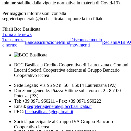
minime stabilite dalla vigente normativa in materia di Covid-19).
Per maggiori informazioni contatta
segreteriagenerale@bccbasilicata.it oppure la tua filiale
Filiali Bcc Basilicata
Torna alle news
Trasparenza
Disconoscimento
Bancassicurazione
MiFid
Reclami
ABF
A
e norme
movimenti
BCC Basilicata Credito Cooperativo di Laurenzana e Comuni
Lucani Società Cooperativa aderente al Gruppo Bancario
Cooperativo Iccrea
Sede Legale: Via SS 92 n. 50 - 85014 Laurenzana (PZ)
Direzione generale: Piazza Vittime sul lavoro n. 2 - 85100
Potenza (PZ)
Tel: +39 0971 960211 - Fax: +39 0971 960222
Email:
segreteriagenerale@bccbasilicata.it
PEC:
bccbasilicata@legalmail.it
Società partecipante al Gruppo IVA Gruppo Bancario
Cooperativo Iccrea