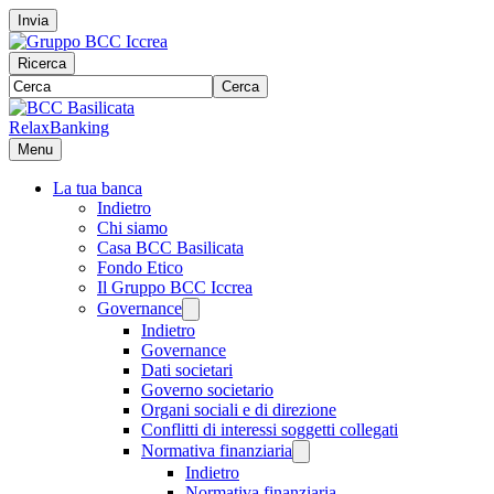
Invia
Ricerca
Cerca
RelaxBanking
Menu
La tua banca
Indietro
Chi siamo
Casa BCC Basilicata
Fondo Etico
Il Gruppo BCC Iccrea
Governance
Indietro
Governance
Dati societari
Governo societario
Organi sociali e di direzione
Conflitti di interessi soggetti collegati
Normativa finanziaria
Indietro
Normativa finanziaria