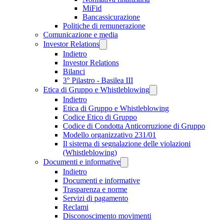
MiFid
Bancassicurazione
Politiche di remunerazione
Comunicazione e media
Investor Relations
Indietro
Investor Relations
Bilanci
3° Pilastro - Basilea III
Etica di Gruppo e Whistleblowing
Indietro
Etica di Gruppo e Whistleblowing
Codice Etico di Gruppo
Codice di Condotta Anticorruzione di Gruppo
Modello organizzativo 231/01
Il sistema di segnalazione delle violazioni
(Whistleblowing)
Documenti e informative
Indietro
Documenti e informative
Trasparenza e norme
Servizi di pagamento
Reclami
Disconoscimento movimenti