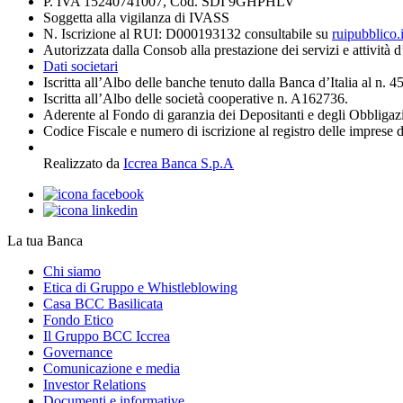
P. IVA 15240741007, Cod. SDI 9GHPHLV
Soggetta alla vigilanza di IVASS
N. Iscrizione al RUI: D000193132 consultabile su
ruipubblico.
Autorizzata dalla Consob alla prestazione dei servizi e attività 
Dati societari
Iscritta all’Albo delle banche tenuto dalla Banca d’Italia al n. 
Iscritta all’Albo delle società cooperative n. A162736.
Aderente al Fondo di garanzia dei Depositanti e degli Obbligaz
Codice Fiscale e numero di iscrizione al registro delle imprese 
Realizzato da
Iccrea Banca S.p.A
La tua Banca
Chi siamo
Etica di Gruppo e Whistleblowing
Casa BCC Basilicata
Fondo Etico
Il Gruppo BCC Iccrea
Governance
Comunicazione e media
Investor Relations
Documenti e informative