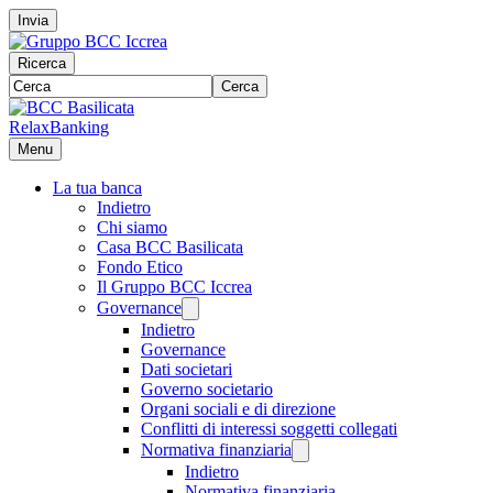
Invia
Ricerca
Cerca
RelaxBanking
Menu
La tua banca
Indietro
Chi siamo
Casa BCC Basilicata
Fondo Etico
Il Gruppo BCC Iccrea
Governance
Indietro
Governance
Dati societari
Governo societario
Organi sociali e di direzione
Conflitti di interessi soggetti collegati
Normativa finanziaria
Indietro
Normativa finanziaria