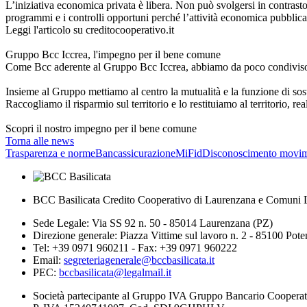
L’iniziativa economica privata è libera. Non può svolgersi in contrasto 
programmi e i controlli opportuni perché l’attività economica pubblica e
Leggi l'articolo su creditocooperativo.it
Gruppo Bcc Iccrea, l'impegno per il bene comune
Come Bcc aderente al Gruppo Bcc Iccrea, abbiamo da poco condiviso l’i
Insieme al Gruppo mettiamo al centro la mutualità e la funzione di sos
Raccogliamo il risparmio sul territorio e lo restituiamo al territorio, rea
Scopri il nostro impegno per il bene comune
Torna alle news
Trasparenza e norme
Bancassicurazione
MiFid
Disconoscimento movim
BCC Basilicata Credito Cooperativo di Laurenzana e Comuni L
Sede Legale: Via SS 92 n. 50 - 85014 Laurenzana (PZ)
Direzione generale: Piazza Vittime sul lavoro n. 2 - 85100 Pot
Tel: +39 0971 960211 - Fax: +39 0971 960222
Email:
segreteriagenerale@bccbasilicata.it
PEC:
bccbasilicata@legalmail.it
Società partecipante al Gruppo IVA Gruppo Bancario Cooperat