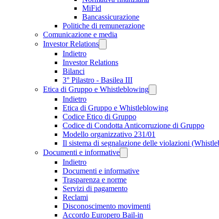
MiFid
Bancassicurazione
Politiche di remunerazione
Comunicazione e media
Investor Relations
Indietro
Investor Relations
Bilanci
3° Pilastro - Basilea III
Etica di Gruppo e Whistleblowing
Indietro
Etica di Gruppo e Whistleblowing
Codice Etico di Gruppo
Codice di Condotta Anticorruzione di Gruppo
Modello organizzativo 231/01
Il sistema di segnalazione delle violazioni (Whistl
Documenti e informative
Indietro
Documenti e informative
Trasparenza e norme
Servizi di pagamento
Reclami
Disconoscimento movimenti
Accordo Europero Bail-in