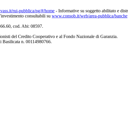
ivass.it/rui-pubblica/ng/#/home
- Informative su soggetto abilitato e dist
d’investimento consultabili su
www.consob.it/web/area-pubblica/banche
4566.60, cod. Abi: 08597.
ionisti del Credito Cooperativo e al Fondo Nazionale di Garanzia.
di Basilicata n. 00114980766.