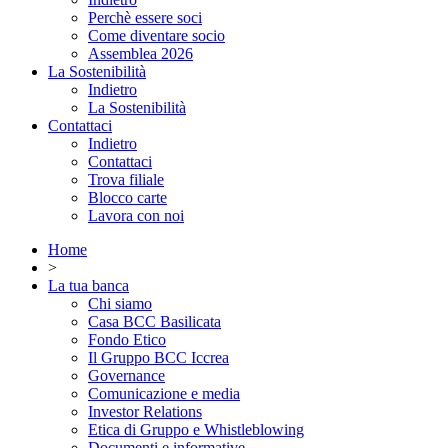
Perchè essere soci
Come diventare socio
Assemblea 2026
La Sostenibilità
Indietro
La Sostenibilità
Contattaci
Indietro
Contattaci
Trova filiale
Blocco carte
Lavora con noi
Home
>
La tua banca
Chi siamo
Casa BCC Basilicata
Fondo Etico
Il Gruppo BCC Iccrea
Governance
Comunicazione e media
Investor Relations
Etica di Gruppo e Whistleblowing
Documenti e informative