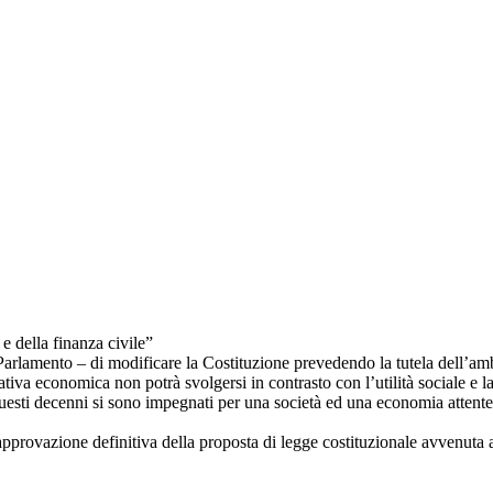
 della finanza civile”
rlamento – di modificare la Costituzione prevedendo la tutela dell’ambie
iativa economica non potrà svolgersi in contrasto con l’utilità sociale e
in questi decenni si sono impegnati per una società ed una economia attent
rovazione definitiva della proposta di legge costituzionale avvenuta a M