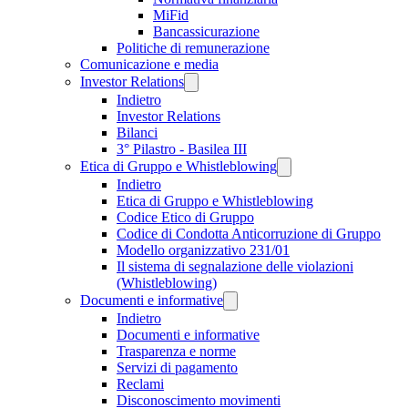
MiFid
Bancassicurazione
Politiche di remunerazione
Comunicazione e media
Investor Relations
Indietro
Investor Relations
Bilanci
3° Pilastro - Basilea III
Etica di Gruppo e Whistleblowing
Indietro
Etica di Gruppo e Whistleblowing
Codice Etico di Gruppo
Codice di Condotta Anticorruzione di Gruppo
Modello organizzativo 231/01
Il sistema di segnalazione delle violazioni
(Whistleblowing)
Documenti e informative
Indietro
Documenti e informative
Trasparenza e norme
Servizi di pagamento
Reclami
Disconoscimento movimenti