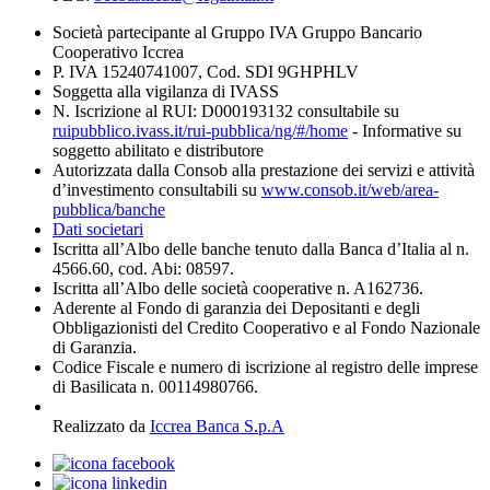
Società partecipante al Gruppo IVA Gruppo Bancario
Cooperativo Iccrea
P. IVA 15240741007, Cod. SDI 9GHPHLV
Soggetta alla vigilanza di IVASS
N. Iscrizione al RUI: D000193132 consultabile su
ruipubblico.ivass.it/rui-pubblica/ng/#/home
- Informative su
soggetto abilitato e distributore
Autorizzata dalla Consob alla prestazione dei servizi e attività
d’investimento consultabili su
www.consob.it/web/area-
pubblica/banche
Dati societari
Iscritta all’Albo delle banche tenuto dalla Banca d’Italia al n.
4566.60, cod. Abi: 08597.
Iscritta all’Albo delle società cooperative n. A162736.
Aderente al Fondo di garanzia dei Depositanti e degli
Obbligazionisti del Credito Cooperativo e al Fondo Nazionale
di Garanzia.
Codice Fiscale e numero di iscrizione al registro delle imprese
di Basilicata n. 00114980766.
Realizzato da
Iccrea Banca S.p.A