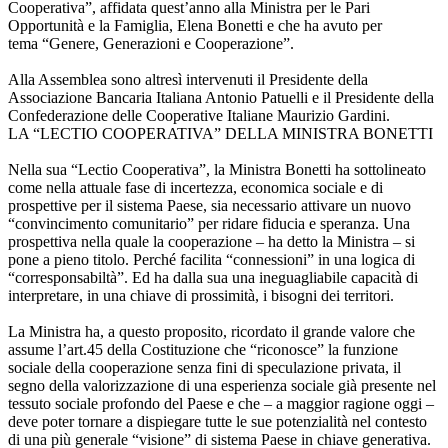
Cooperativa”, affidata quest’anno alla Ministra per le Pari
Opportunità e la Famiglia, Elena Bonetti e che ha avuto per
tema “Genere, Generazioni e Cooperazione”.
Alla Assemblea sono altresì intervenuti il Presidente della
Associazione Bancaria Italiana Antonio Patuelli e il Presidente della
Confederazione delle Cooperative Italiane Maurizio Gardini.
LA “LECTIO COOPERATIVA” DELLA MINISTRA BONETTI
Nella sua “Lectio Cooperativa”, la Ministra Bonetti ha sottolineato
come nella attuale fase di incertezza, economica sociale e di
prospettive per il sistema Paese, sia necessario attivare un nuovo
“convincimento comunitario” per ridare fiducia e speranza. Una
prospettiva nella quale la cooperazione – ha detto la Ministra – si
pone a pieno titolo. Perché facilita “connessioni” in una logica di
“corresponsabiltà”. Ed ha dalla sua una ineguagliabile capacità di
interpretare, in una chiave di prossimità, i bisogni dei territori.
La Ministra ha, a questo proposito, ricordato il grande valore che
assume l’art.45 della Costituzione che “riconosce” la funzione
sociale della cooperazione senza fini di speculazione privata, il
segno della valorizzazione di una esperienza sociale già presente nel
tessuto sociale profondo del Paese e che – a maggior ragione oggi –
deve poter tornare a dispiegare tutte le sue potenzialità nel contesto
di una più generale “visione” di sistema Paese in chiave generativa.