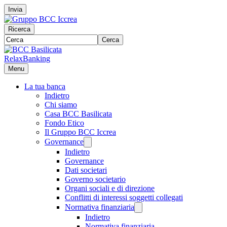
Invia
Ricerca
Cerca
RelaxBanking
Menu
La tua banca
Indietro
Chi siamo
Casa BCC Basilicata
Fondo Etico
Il Gruppo BCC Iccrea
Governance
Indietro
Governance
Dati societari
Governo societario
Organi sociali e di direzione
Conflitti di interessi soggetti collegati
Normativa finanziaria
Indietro
Normativa finanziaria