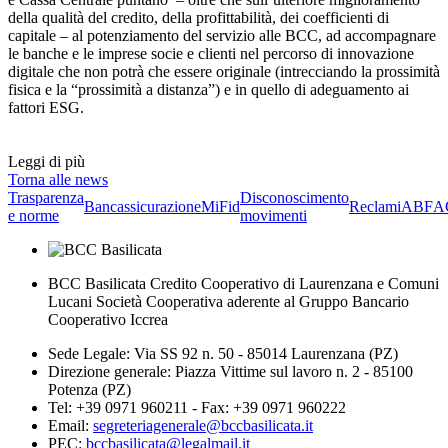
della qualità del credito, della profittabilità, dei coefficienti di
capitale – al potenziamento del servizio alle BCC, ad accompagnare
le banche e le imprese socie e clienti nel percorso di innovazione
digitale che non potrà che essere originale (intrecciando la prossimità
fisica e la “prossimità a distanza”) e in quello di adeguamento ai
fattori ESG.
Leggi di più
Torna alle news
Trasparenza
Disconoscimento
Bancassicurazione
MiFid
Reclami
ABF
A
e norme
movimenti
BCC Basilicata Credito Cooperativo di Laurenzana e Comuni
Lucani Società Cooperativa aderente al Gruppo Bancario
Cooperativo Iccrea
Sede Legale: Via SS 92 n. 50 - 85014 Laurenzana (PZ)
Direzione generale: Piazza Vittime sul lavoro n. 2 - 85100
Potenza (PZ)
Tel: +39 0971 960211 - Fax: +39 0971 960222
Email:
segreteriagenerale@bccbasilicata.it
PEC:
bccbasilicata@legalmail.it