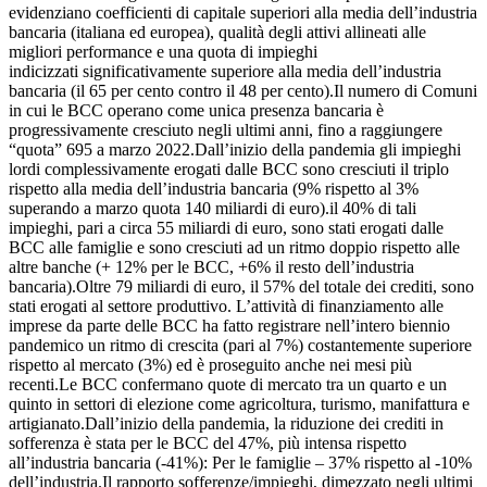
evidenziano coefficienti di capitale superiori alla media dell’industria
bancaria (italiana ed europea), qualità degli attivi allineati alle
migliori performance e una quota di impieghi
indicizzati significativamente superiore alla media dell’industria
bancaria (il 65 per cento contro il 48 per cento).Il numero di Comuni
in cui le BCC operano come unica presenza bancaria è
progressivamente cresciuto negli ultimi anni, fino a raggiungere
“quota” 695 a marzo 2022.Dall’inizio della pandemia gli impieghi
lordi complessivamente erogati dalle BCC sono cresciuti il triplo
rispetto alla media dell’industria bancaria (9% rispetto al 3%
superando a marzo quota 140 miliardi di euro).il 40% di tali
impieghi, pari a circa 55 miliardi di euro, sono stati erogati dalle
BCC alle famiglie e sono cresciuti ad un ritmo doppio rispetto alle
altre banche (+ 12% per le BCC, +6% il resto dell’industria
bancaria).Oltre 79 miliardi di euro, il 57% del totale dei crediti, sono
stati erogati al settore produttivo. L’attività di finanziamento alle
imprese da parte delle BCC ha fatto registrare nell’intero biennio
pandemico un ritmo di crescita (pari al 7%) costantemente superiore
rispetto al mercato (3%) ed è proseguito anche nei mesi più
recenti.Le BCC confermano quote di mercato tra un quarto e un
quinto in settori di elezione come agricoltura, turismo, manifattura e
artigianato.Dall’inizio della pandemia, la riduzione dei crediti in
sofferenza è stata per le BCC del 47%, più intensa rispetto
all’industria bancaria (-41%): Per le famiglie – 37% rispetto al -10%
dell’industria.Il rapporto sofferenze/impieghi, dimezzato negli ultimi