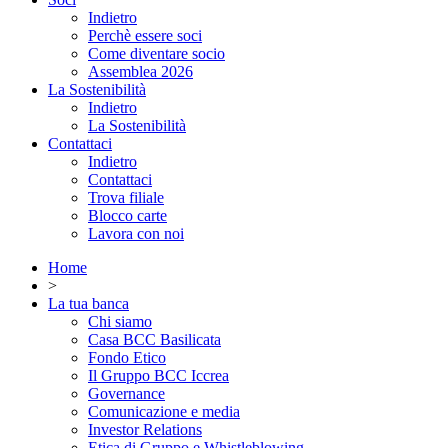
Indietro
Perchè essere soci
Come diventare socio
Assemblea 2026
La Sostenibilità
Indietro
La Sostenibilità
Contattaci
Indietro
Contattaci
Trova filiale
Blocco carte
Lavora con noi
Home
>
La tua banca
Chi siamo
Casa BCC Basilicata
Fondo Etico
Il Gruppo BCC Iccrea
Governance
Comunicazione e media
Investor Relations
Etica di Gruppo e Whistleblowing