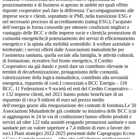
posizionamento e di business si aprono in ambiti nei quali offrire
risposte cooperative può fare la differenza: l’accompagnamento alle
imprese socie e clienti, soprattutto le PMI, nella transizione ESG e
nel necessario processo di accreditamento (rating ESG); l’acquisto
dell’energia in forma consortile per ottenere condizioni migliori a
vantaggio delle BCC e delle imprese socie e clienti;la promozione di
comunità energetiche;il potenziamento dei servizi di efficientamento
energetico e la spinta alla mobilità sostenibile; il welfare aziendale e
territoriale; i servizi offerti dalle Associazioni mutualistiche per
l’assistenza sanitaria, quella sociale alla famiglia, le attività culturali,
di formazione, ricreative.Sul fronte energetico, il Credito
Cooperativo sta già dando e potrà dare un contributo rilevante in
termini di decarbonizzazione, protagonismo delle comunità,
valorizzazione della logica mutualistica, contributo alla sovranità
energetica, risparmio di costi.I consorziati a BCC Energia – 118
BCC, 11 Federazioni e 9 società ed enti del Credito Cooperativo –
e 132 imprese clienti, nel 2021 hanno potuto beneficiare di un
risparmio di circa 9 milioni di euro sul prezzo medio
dell’energia grazie alla rinegoziazione dei contratti di fornitura.Le 50
Associazioni Mutualistiche già costituite su iniziativa delle BCC (cui
si aggiungono le 24 in via di costituzione) hanno offerto prodotti e
servizi ad oltre 122 mila assistiti erogando prestazioni sanitarie e non
sanitarie per un valore superiore a 7,4 milioni di euro a favore dei
soci.I Piani strategici 2022-2025 presentati dalle Capogruppo Iccrea
e Cassa Centrale puntano – oltre che sull’ulteriore miglioramento