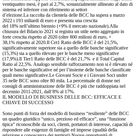
ventiquattro mesi, è pari al 2,7%, sostanzialmente allineato al dato di
sistema ed inferiore con riferimento ai settori
d’elezione.La raccolta da clientela delle BCC ha supera a marzo
2022 i 193 miliardi di euro e presenta una crescita
del 18% nell’ultimo biennio (+9% il mercato nazionale).Alla
chiusura del Bilancio 2021 si registra un utile netto aggregato in
forte crescita rispetto al 2020 (oltre 800 milioni di euro, +
38,1% rispetto al 2020.Il Cet1 Ratio delle BCC è del 21,5%,
significativamente superiore sia a quello delle banche significative
(15,3%) sia a quello rilevato per le banche meno significative
(17,9%).Il Tier1 Ratio delle BCC è del 21,7% e il Total Capital
Ratio al 22,5%. Analogo sensibile rafforzamento non si è rilevato né
per le banche significative né per l’insieme delle banche classificate
quali meno significative.Le Giovani Socie e i Giovani Soci under
35 nelle BCC sono oltre 80 mila. La percentuale di donne nei
consigli di amministrazione delle BCC è più che raddoppiata nel
decennio 2011-2021, dall’8% al 17%.
IL MODELLO DI BUSINESS DELLE BCC: EFFICACE E
CHIAVE DI SUCCESSO
Sono punti di forza del modello di business “resiliente” delle BCC
un quadro giuridico “unico, prezioso ed efficace”, una “funzione
tipica” riconoscibile da soci, clienti, portatori di interesse, capacità di
rispondere alle esigenze di famiglie ed imprese (qualità della
relazione e conoscenza dei territori).Nuove opportunità di