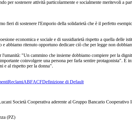
ndo per sostenere attività particolarmente e socialmente meritevoli a par
o fieri di sostenere l'Emporio della solidarietà che è il perfetto esempio
ne economica e sociale e di sussidiarietà rispetto a quella delle istituz
lio e abbiamo ritenuto opportuno dedicare ciò che per legge non dobbiam
er l'umanità: "Un cammino che insieme dobbiamo compiere per la dignità
mportante coinvolgere una persona per farla sentire protagonista". E in
i e al rispetto per la donna".
enti
Reclami
ABF
ACF
Definizione di Default
ucani Società Cooperativa aderente al Gruppo Bancario Cooperativo I
enza (PZ)