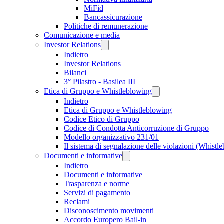
MiFid
Bancassicurazione
Politiche di remunerazione
Comunicazione e media
Investor Relations
Indietro
Investor Relations
Bilanci
3° Pilastro - Basilea III
Etica di Gruppo e Whistleblowing
Indietro
Etica di Gruppo e Whistleblowing
Codice Etico di Gruppo
Codice di Condotta Anticorruzione di Gruppo
Modello organizzativo 231/01
Il sistema di segnalazione delle violazioni (Whistl
Documenti e informative
Indietro
Documenti e informative
Trasparenza e norme
Servizi di pagamento
Reclami
Disconoscimento movimenti
Accordo Europero Bail-in