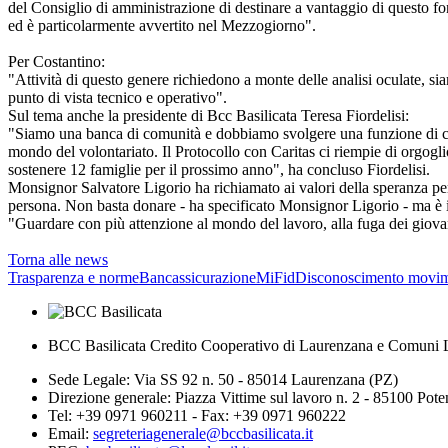
del Consiglio di amministrazione di destinare a vantaggio di questo fo
ed è particolarmente avvertito nel Mezzogiorno".
Per Costantino:
"Attività di questo genere richiedono a monte delle analisi oculate, siam
punto di vista tecnico e operativo".
Sul tema anche la presidente di Bcc Basilicata Teresa Fiordelisi:
"Siamo una banca di comunità e dobbiamo svolgere una funzione di coesio
mondo del volontariato. Il Protocollo con Caritas ci riempie di orgog
sostenere 12 famiglie per il prossimo anno", ha concluso Fiordelisi.
Monsignor Salvatore Ligorio ha richiamato ai valori della speranza p
persona. Non basta donare - ha specificato Monsignor Ligorio - ma è i
"Guardare con più attenzione al mondo del lavoro, alla fuga dei giovan
Torna alle news
Trasparenza e norme
Bancassicurazione
MiFid
Disconoscimento movim
BCC Basilicata Credito Cooperativo di Laurenzana e Comuni L
Sede Legale: Via SS 92 n. 50 - 85014 Laurenzana (PZ)
Direzione generale: Piazza Vittime sul lavoro n. 2 - 85100 Pot
Tel: +39 0971 960211 - Fax: +39 0971 960222
Email:
segreteriagenerale@bccbasilicata.it