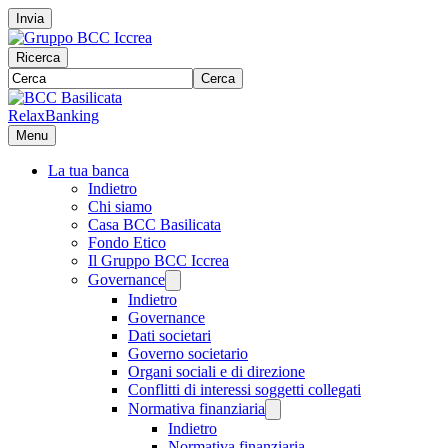
Invia
Ricerca
Cerca
RelaxBanking
Menu
La tua banca
Indietro
Chi siamo
Casa BCC Basilicata
Fondo Etico
Il Gruppo BCC Iccrea
Governance
Indietro
Governance
Dati societari
Governo societario
Organi sociali e di direzione
Conflitti di interessi soggetti collegati
Normativa finanziaria
Indietro
Normativa finanziaria