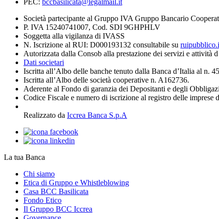
PEC:
bccbasilicata@legalmail.it
Società partecipante al Gruppo IVA Gruppo Bancario Cooperat
P. IVA 15240741007, Cod. SDI 9GHPHLV
Soggetta alla vigilanza di IVASS
N. Iscrizione al RUI: D000193132 consultabile su
ruipubblico.
Autorizzata dalla Consob alla prestazione dei servizi e attività 
Dati societari
Iscritta all’Albo delle banche tenuto dalla Banca d’Italia al n. 
Iscritta all’Albo delle società cooperative n. A162736.
Aderente al Fondo di garanzia dei Depositanti e degli Obbligaz
Codice Fiscale e numero di iscrizione al registro delle imprese 
Realizzato da
Iccrea Banca S.p.A
La tua Banca
Chi siamo
Etica di Gruppo e Whistleblowing
Casa BCC Basilicata
Fondo Etico
Il Gruppo BCC Iccrea
Governance