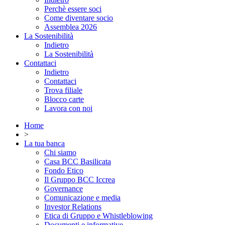
Perchè essere soci
Come diventare socio
Assemblea 2026
La Sostenibilità
Indietro
La Sostenibilità
Contattaci
Indietro
Contattaci
Trova filiale
Blocco carte
Lavora con noi
Home
>
La tua banca
Chi siamo
Casa BCC Basilicata
Fondo Etico
Il Gruppo BCC Iccrea
Governance
Comunicazione e media
Investor Relations
Etica di Gruppo e Whistleblowing
Documenti e informative