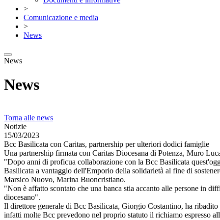
>
Comunicazione e media
>
News
News
News
Torna alle news
Notizie
15/03/2023
Bcc Basilicata con Caritas, partnership per ulteriori dodici famiglie
Una partnership firmata con Caritas Diocesana di Potenza, Muro Luca
"Dopo anni di proficua collaborazione con la Bcc Basilicata quest'ogg
Basilicata a vantaggio dell'Emporio della solidarietà al fine di sosten
Marsico Nuovo, Marina Buoncristiano.
"Non è affatto scontato che una banca stia accanto alle persone in diff
diocesano".
Il direttore generale di Bcc Basilicata, Giorgio Costantino, ha ribadito i
infatti molte Bcc prevedono nel proprio statuto il richiamo espresso al