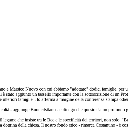
no e Marsico Nuovo con cui abbiamo "adottato" dodici famiglie, per un
i è stato aggiunto un tassello importante con la sottoscrizione di un P
ere ulteriori famiglie", lo afferma a margine della conferenza stampa odi
icoltà - aggiunge Buoncristiano - e ritengo che questo sia un profondo ge
l legame che insiste tra le Bcc e le specificità dei territori, non solo: "
la dottrina della chiesa. Il nostro fondo etico - rimarca Costantino - è 