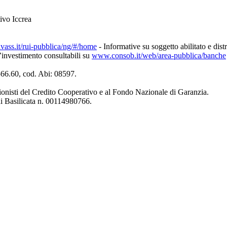
ivo Iccrea
ivass.it/rui-pubblica/ng/#/home
- Informative su soggetto abilitato e dist
d’investimento consultabili su
www.consob.it/web/area-pubblica/banche
4566.60, cod. Abi: 08597.
ionisti del Credito Cooperativo e al Fondo Nazionale di Garanzia.
di Basilicata n. 00114980766.