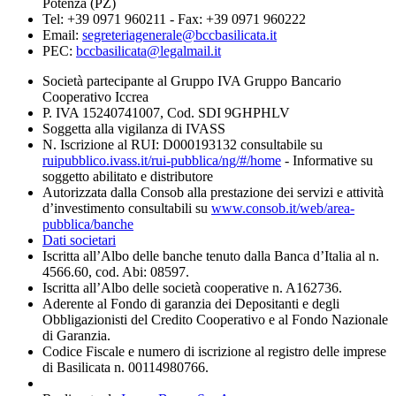
Potenza (PZ)
Tel: +39 0971 960211 - Fax: +39 0971 960222
Email:
segreteriagenerale@bccbasilicata.it
PEC:
bccbasilicata@legalmail.it
Società partecipante al Gruppo IVA Gruppo Bancario
Cooperativo Iccrea
P. IVA 15240741007, Cod. SDI 9GHPHLV
Soggetta alla vigilanza di IVASS
N. Iscrizione al RUI: D000193132 consultabile su
ruipubblico.ivass.it/rui-pubblica/ng/#/home
- Informative su
soggetto abilitato e distributore
Autorizzata dalla Consob alla prestazione dei servizi e attività
d’investimento consultabili su
www.consob.it/web/area-
pubblica/banche
Dati societari
Iscritta all’Albo delle banche tenuto dalla Banca d’Italia al n.
4566.60, cod. Abi: 08597.
Iscritta all’Albo delle società cooperative n. A162736.
Aderente al Fondo di garanzia dei Depositanti e degli
Obbligazionisti del Credito Cooperativo e al Fondo Nazionale
di Garanzia.
Codice Fiscale e numero di iscrizione al registro delle imprese
di Basilicata n. 00114980766.