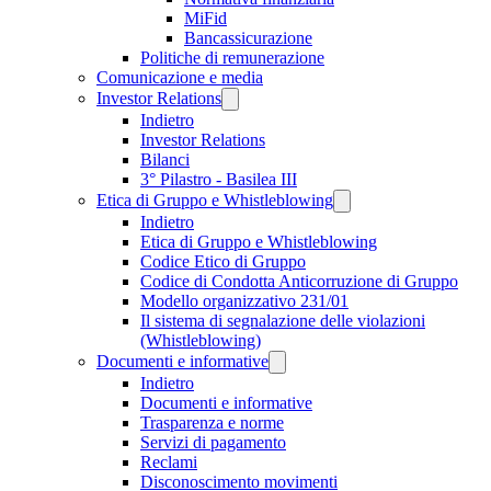
MiFid
Bancassicurazione
Politiche di remunerazione
Comunicazione e media
Investor Relations
Indietro
Investor Relations
Bilanci
3° Pilastro - Basilea III
Etica di Gruppo e Whistleblowing
Indietro
Etica di Gruppo e Whistleblowing
Codice Etico di Gruppo
Codice di Condotta Anticorruzione di Gruppo
Modello organizzativo 231/01
Il sistema di segnalazione delle violazioni
(Whistleblowing)
Documenti e informative
Indietro
Documenti e informative
Trasparenza e norme
Servizi di pagamento
Reclami
Disconoscimento movimenti