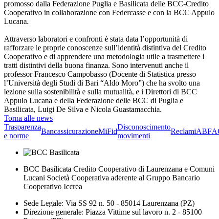
promosso dalla Federazione Puglia e Basilicata delle BCC-Credito
Cooperativo in collaborazione con Federcasse e con la BCC Appulo
Lucana.
Attraverso laboratori e confronti è stata data l’opportunità di
rafforzare le proprie conoscenze sull’identità distintiva del Credito
Cooperativo e di apprendere una metodologia utile a trasmettere i
tratti distintivi della buona finanza. Sono intervenuti anche il
professor Francesco Campobasso (Docente di Statistica presso
l’Università degli Studi di Bari “Aldo Moro”) che ha svolto una
lezione sulla sostenibilità e sulla mutualità, e i Direttori di BCC
Appulo Lucana e della Federazione delle BCC di Puglia e
Basilicata, Luigi De Silva e Nicola Guastamacchia.
Torna alle news
Trasparenza
Disconoscimento
Bancassicurazione
MiFid
Reclami
ABF
A
e norme
movimenti
BCC Basilicata Credito Cooperativo di Laurenzana e Comuni
Lucani Società Cooperativa aderente al Gruppo Bancario
Cooperativo Iccrea
Sede Legale: Via SS 92 n. 50 - 85014 Laurenzana (PZ)
Direzione generale: Piazza Vittime sul lavoro n. 2 - 85100