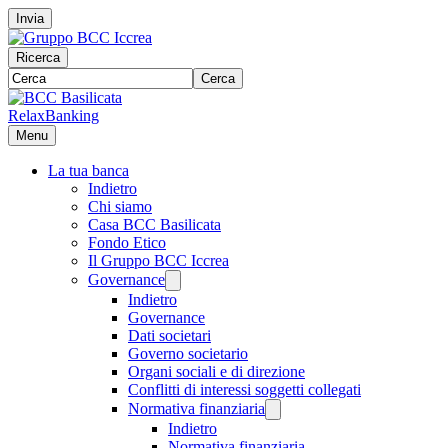
Invia
Ricerca
Cerca
RelaxBanking
Menu
La tua banca
Indietro
Chi siamo
Casa BCC Basilicata
Fondo Etico
Il Gruppo BCC Iccrea
Governance
Indietro
Governance
Dati societari
Governo societario
Organi sociali e di direzione
Conflitti di interessi soggetti collegati
Normativa finanziaria
Indietro
Normativa finanziaria