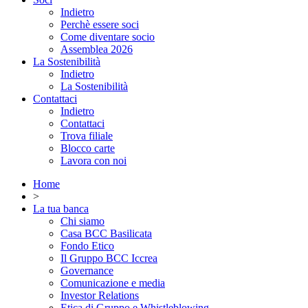
Indietro
Perchè essere soci
Come diventare socio
Assemblea 2026
La Sostenibilità
Indietro
La Sostenibilità
Contattaci
Indietro
Contattaci
Trova filiale
Blocco carte
Lavora con noi
Home
>
La tua banca
Chi siamo
Casa BCC Basilicata
Fondo Etico
Il Gruppo BCC Iccrea
Governance
Comunicazione e media
Investor Relations
Etica di Gruppo e Whistleblowing