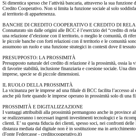
Si dimentica spesso che l’attività bancaria, attraverso la sua funzione 
Credito Cooperativo. Non si limita la funzione sociale al solo soddisfa
al territorio di appartenenza.
BANCHE DI CREDITO COOPERATIVO E CREDITO DI REL
Connaturato sin dalle origini alle BCC è l’esercizio del “credito di rel
una relazione d’elezione con il territorio, o meglio le comunità, di ri
le piccole banche con forti relazioni con il territorio e le comunità so
assumono un ruolo e una funzione strategici in contesti dove il tessuto
PRESUPPOSTO: LA PROSSIMITÀ
Presupposto naturale del credito di relazione è la prossimità, ossia la v
di favorire stabilità, inclusione finanziaria e coesione sociale. Una dim
imprese, specie se di piccole dimensioni.
IL RUOLO DELLA PROSSIMITÀ
La vicinanza per le imprese ad una filiale di BCC facilita l’accesso al c
anche più forte quando le imprese operano in prossimità solo di una fi
PROSSIMITÀ E DIGITALIZZAZIONE
I vantaggi attribuibili alla prossimità permangono anche in province al
se realizzeranno i necessari ingenti investimenti tecnologici e la ricom
clienti. E’ su questa fiducia dei clienti, spesso soci, nei confronti d
distanza mediata dal digitale non è in sostituzione ma in arricchimento
(Fonte Federcasse - creditocooperativo.it)