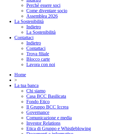
Perchè essere soci
Come diventare socio
Assemblea 2026
La Sostenibilità
Indietro
La Sostenibilità
Contattaci
Indietro
Contattaci
Trova filiale
Blocco carte
Lavora con noi
Home
>
La tua banca
Chi siamo
Casa BCC Basilicata
Fondo Etico
Il Gruppo BCC Iccrea
Governance
Comunicazione e media
Investor Relations
Etica di Gruppo e Whistleblowing
Documenti e informative