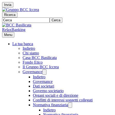
Invia
Ricerca
Cerca
RelaxBanking
Menu
La tua banca
Indietro
Chi siamo
Casa BCC Basilicata
Fondo Etico
Il Gruppo BCC Iccrea
Governance
Indietro
Governance
Dati societari
Governo societario
Organi sociali e di direzione
Conflitti di interessi soggetti collegati
Normativa finanziaria
Indietro
Normativa finanziaria