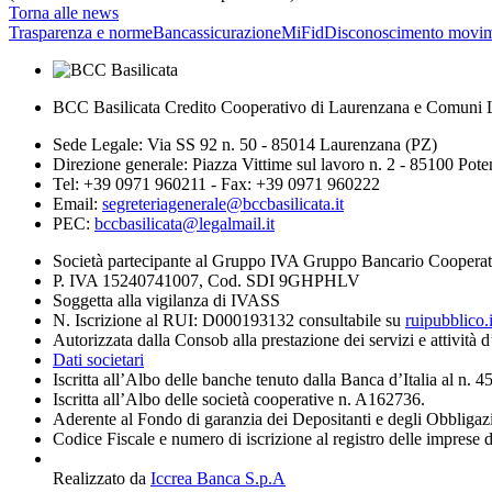
Torna alle news
Trasparenza e norme
Bancassicurazione
MiFid
Disconoscimento movim
BCC Basilicata Credito Cooperativo di Laurenzana e Comuni L
Sede Legale: Via SS 92 n. 50 - 85014 Laurenzana (PZ)
Direzione generale: Piazza Vittime sul lavoro n. 2 - 85100 Pot
Tel: +39 0971 960211 - Fax: +39 0971 960222
Email:
segreteriagenerale@bccbasilicata.it
PEC:
bccbasilicata@legalmail.it
Società partecipante al Gruppo IVA Gruppo Bancario Cooperat
P. IVA 15240741007, Cod. SDI 9GHPHLV
Soggetta alla vigilanza di IVASS
N. Iscrizione al RUI: D000193132 consultabile su
ruipubblico.
Autorizzata dalla Consob alla prestazione dei servizi e attività 
Dati societari
Iscritta all’Albo delle banche tenuto dalla Banca d’Italia al n. 
Iscritta all’Albo delle società cooperative n. A162736.
Aderente al Fondo di garanzia dei Depositanti e degli Obbligaz
Codice Fiscale e numero di iscrizione al registro delle imprese 
Realizzato da
Iccrea Banca S.p.A