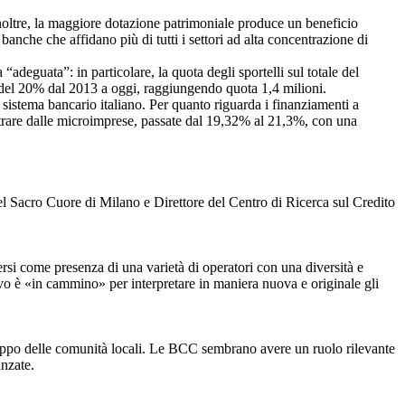
noltre, la maggiore dotazione patrimoniale produce un beneficio
anche che affidano più di tutti i settori ad alta concentrazione di
adeguata”: in particolare, la quota degli sportelli sul totale del
 del 20% dal 2013 a oggi, raggiungendo quota 1,4 milioni.
 sistema bancario italiano. Per quanto riguarda i finanziamenti a
istrare dalle microimprese, passate dal 19,32% al 21,3%, con una
del Sacro Cuore di Milano e Direttore del Centro di Ricerca sul Credito
ersi come presenza di una varietà di operatori con una diversità e
tivo è «in cammino» per interpretare in maniera nuova e originale gli
luppo delle comunità locali. Le BCC sembrano avere un ruolo rilevante
anzate.