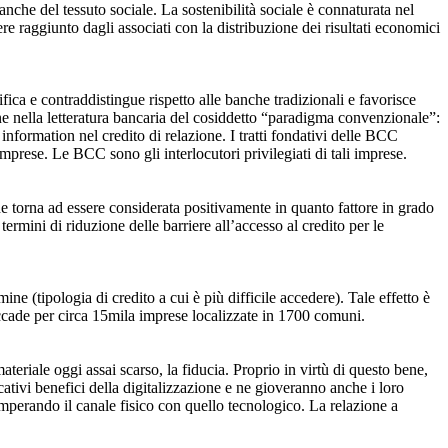
anche del tessuto sociale. La sostenibilità sociale è connaturata nel
e raggiunto dagli associati con la distribuzione dei risultati economici
fica e contraddistingue rispetto alle banche tradizionali e favorisce
one nella letteratura bancaria del cosiddetto “paradigma convenzionale”:
information nel credito di relazione. I tratti fondativi delle BCC
prese. Le BCC sono gli interlocutori privilegiati di tali imprese.
 che torna ad essere considerata positivamente in quanto fattore in grado
termini di riduzione delle barriere all’accesso al credito per le
ine (tipologia di credito a cui è più difficile accedere). Tale effetto è
accade per circa 15mila imprese localizzate in 1700 comuni.
eriale oggi assai scarso, la fiducia. Proprio in virtù di questo bene,
cativi benefici della digitalizzazione e ne gioveranno anche i loro
emperando il canale fisico con quello tecnologico. La relazione a