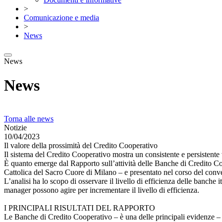
>
Comunicazione e media
>
News
News
News
Torna alle news
Notizie
10/04/2023
Il valore della prossimità del Credito Cooperativo
Il sistema del Credito Cooperativo mostra un consistente e persistente v
È quanto emerge dal Rapporto sull’attività delle Banche di Credito C
Cattolica del Sacro Cuore di Milano – e presentato nel corso del c
L’analisi ha lo scopo di osservare il livello di efficienza delle banche i
manager possono agire per incrementare il livello di efficienza.
I PRINCIPALI RISULTATI DEL RAPPORTO
Le Banche di Credito Cooperativo – è una delle principali evidenze – pr