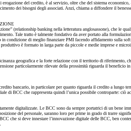
di erogazione del credito, è al servizio, oltre che del sistema economico, 
cimento dei bisogni degli associati. Anzi, chiama a diffondere il benesser
AZIONE
azione” (relationship banking nella letteratura anglosassone), che le quali
ferimento. Tale tratto è talmente fondativo da aver portato alla formulazi
no in condizione di meglio finanziare PMI facendo affidamento sulla soft 
 produttivo è formato in larga parte da piccole e medie imprese e microim
icinanza geografica e la forte relazione con il territorio di riferimento,
ensione particolarmente rilevate della prossimità riguarda il beneficio in 
redito bancario, in particolare per quanto riguarda il credito a lungo term
liale di BCC che rappresenta quindi l’unica possibile controparte: ciò 
tamente digitalizzate. Le BCC sono da sempre portatrici di un bene immat
posizione del personale, saranno loro per prime in grado di trarre signifi
elle BCC che si deve innestare l’innovazione digitale delle BCC, ben cont
.