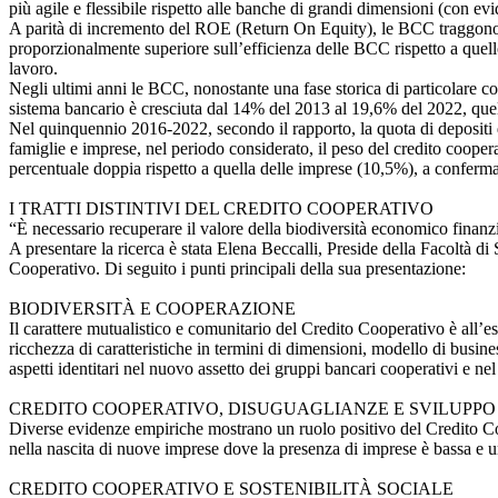
più agile e flessibile rispetto alle banche di grandi dimensioni (con evi
A parità di incremento del ROE (Return On Equity), le BCC traggono ma
proporzionalmente superiore sull’efficienza delle BCC rispetto a quello
lavoro.
Negli ultimi anni le BCC, nonostante una fase storica di particolare com
sistema bancario è cresciuta dal 14% del 2013 al 19,6% del 2022, quel
Nel quinquennio 2016-2022, secondo il rapporto, la quota di depositi de
famiglie e imprese, nel periodo considerato, il peso del credito coope
percentuale doppia rispetto a quella delle imprese (10,5%), a conferma 
I TRATTI DISTINTIVI DEL CREDITO COOPERATIVO
“È necessario recuperare il valore della biodiversità economico finanzi
A presentare la ricerca è stata Elena Beccalli, Preside della Facoltà d
Cooperativo. Di seguito i punti principali della sua presentazione:
BIODIVERSITÀ E COOPERAZIONE
Il carattere mutualistico e comunitario del Credito Cooperativo è all’e
ricchezza di caratteristiche in termini di dimensioni, modello di busin
aspetti identitari nel nuovo assetto dei gruppi bancari cooperativi e nel 
CREDITO COOPERATIVO, DISUGUAGLIANZE E SVILUPP
Diverse evidenze empiriche mostrano un ruolo positivo del Credito Coo
nella nascita di nuove imprese dove la presenza di imprese è bassa e u
CREDITO COOPERATIVO E SOSTENIBILITÀ SOCIALE