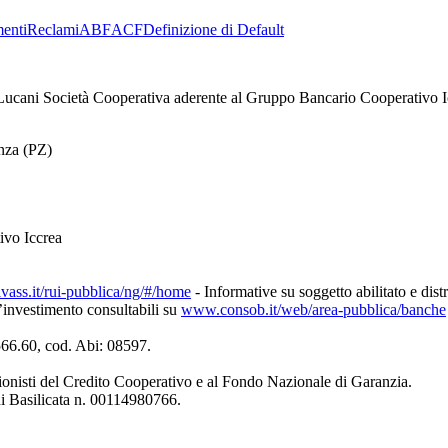
enti
Reclami
ABF
ACF
Definizione di Default
ucani Società Cooperativa aderente al Gruppo Bancario Cooperativo I
enza (PZ)
ivo Iccrea
ivass.it/rui-pubblica/ng/#/home
- Informative su soggetto abilitato e dist
d’investimento consultabili su
www.consob.it/web/area-pubblica/banche
4566.60, cod. Abi: 08597.
ionisti del Credito Cooperativo e al Fondo Nazionale di Garanzia.
di Basilicata n. 00114980766.