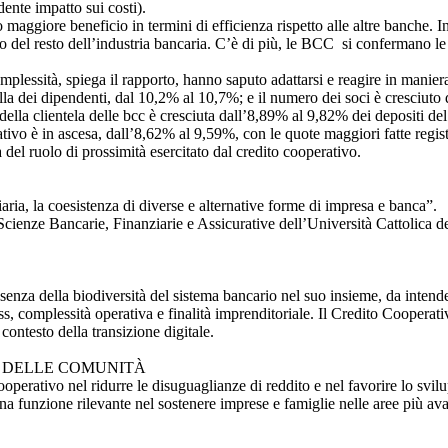
dente impatto sui costi).
ggiore beneficio in termini di efficienza rispetto alle altre banche. I
 del resto dell’industria bancaria. C’è di più, le BCC si confermano le b
plessità, spiega il rapporto, hanno saputo adattarsi e reagire in maniera “
la dei dipendenti, dal 10,2% al 10,7%; e il numero dei soci è cresciuto
lla clientela delle bcc è cresciuta dall’8,89% al 9,82% dei depositi del
rativo è in ascesa, dall’8,62% al 9,59%, con le quote maggiori fatte reg
del ruolo di prossimità esercitato dal credito cooperativo.
aria, la coesistenza di diverse e alternative forme di impresa e banca”.
i Scienze Bancarie, Finanziarie e Assicurative dell’Università Cattolica 
ssenza della biodiversità del sistema bancario nel suo insieme, da intend
ess, complessità operativa e finalità imprenditoriale. Il Credito Coopera
contesto della transizione digitale.
O DELLE COMUNITÀ
perativo nel ridurre le disuguaglianze di reddito e nel favorire lo svi
na funzione rilevante nel sostenere imprese e famiglie nelle aree più av