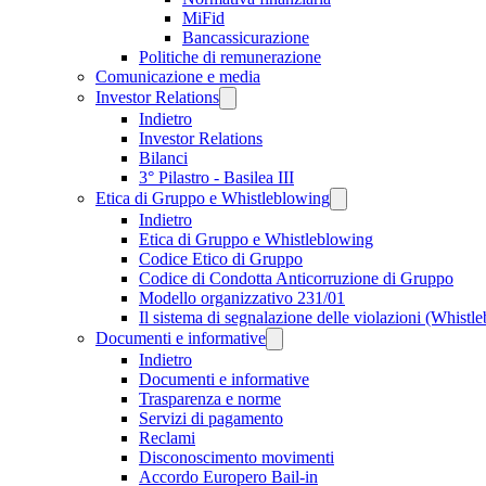
MiFid
Bancassicurazione
Politiche di remunerazione
Comunicazione e media
Investor Relations
Indietro
Investor Relations
Bilanci
3° Pilastro - Basilea III
Etica di Gruppo e Whistleblowing
Indietro
Etica di Gruppo e Whistleblowing
Codice Etico di Gruppo
Codice di Condotta Anticorruzione di Gruppo
Modello organizzativo 231/01
Il sistema di segnalazione delle violazioni (Whistl
Documenti e informative
Indietro
Documenti e informative
Trasparenza e norme
Servizi di pagamento
Reclami
Disconoscimento movimenti
Accordo Europero Bail-in