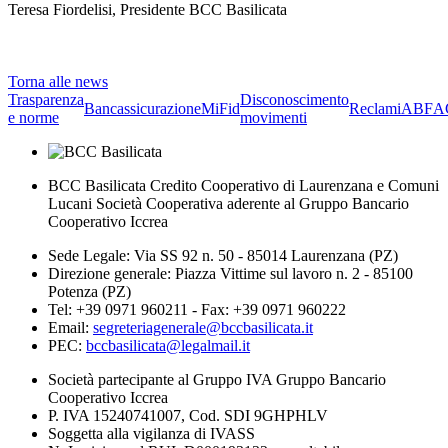
Teresa Fiordelisi, Presidente BCC Basilicata
Torna alle news
Trasparenza
Disconoscimento
Bancassicurazione
MiFid
Reclami
ABF
A
e norme
movimenti
BCC Basilicata Credito Cooperativo di Laurenzana e Comuni
Lucani Società Cooperativa aderente al Gruppo Bancario
Cooperativo Iccrea
Sede Legale: Via SS 92 n. 50 - 85014 Laurenzana (PZ)
Direzione generale: Piazza Vittime sul lavoro n. 2 - 85100
Potenza (PZ)
Tel: +39 0971 960211 - Fax: +39 0971 960222
Email:
segreteriagenerale@bccbasilicata.it
PEC:
bccbasilicata@legalmail.it
Società partecipante al Gruppo IVA Gruppo Bancario
Cooperativo Iccrea
P. IVA 15240741007, Cod. SDI 9GHPHLV
Soggetta alla vigilanza di IVASS