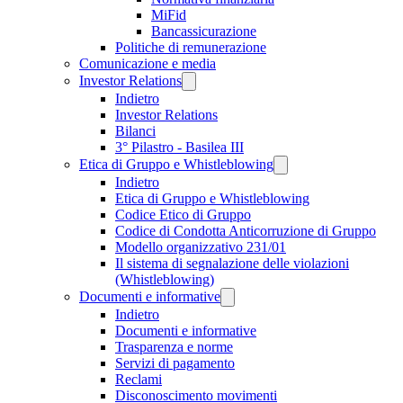
MiFid
Bancassicurazione
Politiche di remunerazione
Comunicazione e media
Investor Relations
Indietro
Investor Relations
Bilanci
3° Pilastro - Basilea III
Etica di Gruppo e Whistleblowing
Indietro
Etica di Gruppo e Whistleblowing
Codice Etico di Gruppo
Codice di Condotta Anticorruzione di Gruppo
Modello organizzativo 231/01
Il sistema di segnalazione delle violazioni
(Whistleblowing)
Documenti e informative
Indietro
Documenti e informative
Trasparenza e norme
Servizi di pagamento
Reclami
Disconoscimento movimenti