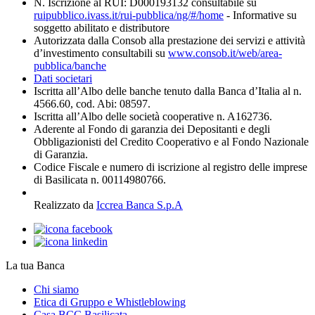
N. Iscrizione al RUI: D000193132 consultabile su
ruipubblico.ivass.it/rui-pubblica/ng/#/home
- Informative su
soggetto abilitato e distributore
Autorizzata dalla Consob alla prestazione dei servizi e attività
d’investimento consultabili su
www.consob.it/web/area-
pubblica/banche
Dati societari
Iscritta all’Albo delle banche tenuto dalla Banca d’Italia al n.
4566.60, cod. Abi: 08597.
Iscritta all’Albo delle società cooperative n. A162736.
Aderente al Fondo di garanzia dei Depositanti e degli
Obbligazionisti del Credito Cooperativo e al Fondo Nazionale
di Garanzia.
Codice Fiscale e numero di iscrizione al registro delle imprese
di Basilicata n. 00114980766.
Realizzato da
Iccrea Banca S.p.A
La tua Banca
Chi siamo
Etica di Gruppo e Whistleblowing
Casa BCC Basilicata