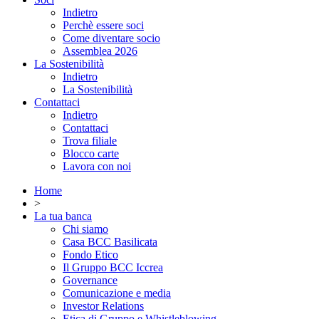
Indietro
Perchè essere soci
Come diventare socio
Assemblea 2026
La Sostenibilità
Indietro
La Sostenibilità
Contattaci
Indietro
Contattaci
Trova filiale
Blocco carte
Lavora con noi
Home
>
La tua banca
Chi siamo
Casa BCC Basilicata
Fondo Etico
Il Gruppo BCC Iccrea
Governance
Comunicazione e media
Investor Relations
Etica di Gruppo e Whistleblowing