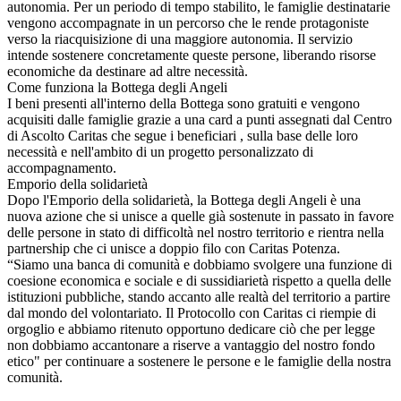
autonomia. Per un periodo di tempo stabilito, le famiglie destinatarie
vengono accompagnate in un percorso che le rende protagoniste
verso la riacquisizione di una maggiore autonomia. Il servizio
intende sostenere concretamente queste persone, liberando risorse
economiche da destinare ad altre necessità.
Come funziona la Bottega degli Angeli
I beni presenti all'interno della Bottega sono gratuiti e vengono
acquisiti dalle famiglie grazie a una card a punti assegnati dal Centro
di Ascolto Caritas che segue i beneficiari , sulla base delle loro
necessità e nell'ambito di un progetto personalizzato di
accompagnamento.
Emporio della solidarietà
Dopo l'Emporio della solidarietà, la Bottega degli Angeli è una
nuova azione che si unisce a quelle già sostenute in passato in favore
delle persone in stato di difficoltà nel nostro territorio e rientra nella
partnership che ci unisce a doppio filo con Caritas Potenza.
“Siamo una banca di comunità e dobbiamo svolgere una funzione di
coesione economica e sociale e di sussidiarietà rispetto a quella delle
istituzioni pubbliche, stando accanto alle realtà del territorio a partire
dal mondo del volontariato. Il Protocollo con Caritas ci riempie di
orgoglio e abbiamo ritenuto opportuno dedicare ciò che per legge
non dobbiamo accantonare a riserve a vantaggio del nostro fondo
etico" per continuare a sostenere le persone e le famiglie della nostra
comunità.