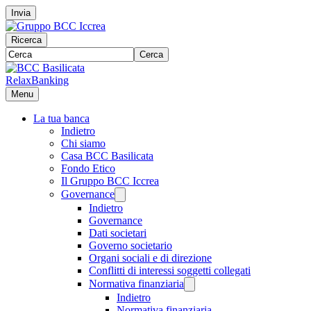
Invia
Ricerca
Cerca
RelaxBanking
Menu
La tua banca
Indietro
Chi siamo
Casa BCC Basilicata
Fondo Etico
Il Gruppo BCC Iccrea
Governance
Indietro
Governance
Dati societari
Governo societario
Organi sociali e di direzione
Conflitti di interessi soggetti collegati
Normativa finanziaria
Indietro
Normativa finanziaria