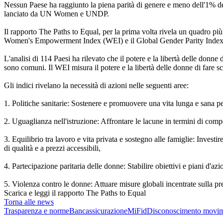
Nessun Paese ha raggiunto la piena parità di genere e meno dell'1% d
lanciato da UN Women e UNDP.
Il rapporto The Paths to Equal, per la prima volta rivela un quadro 
Women's Empowerment Index (WEI) e il Global Gender Parity Index (G
L'analisi di 114 Paesi ha rilevato che il potere e la libertà delle don
sono comuni. Il WEI misura il potere e la libertà delle donne di fare sc
Gli indici rivelano la necessità di azioni nelle seguenti aree:
1. Politiche sanitarie: Sostenere e promuovere una vita lunga e sana per 
2. Uguaglianza nell'istruzione: Affrontare le lacune in termini di compe
3. Equilibrio tra lavoro e vita privata e sostegno alle famiglie: Investire
di qualità e a prezzi accessibili,
4. Partecipazione paritaria delle donne: Stabilire obiettivi e piani d'az
5. Violenza contro le donne: Attuare misure globali incentrate sulla pr
Scarica e leggi il rapporto The Paths to Equal
Torna alle news
Trasparenza e norme
Bancassicurazione
MiFid
Disconoscimento movim