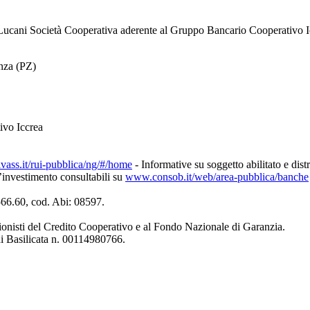
ucani Società Cooperativa aderente al Gruppo Bancario Cooperativo I
enza (PZ)
ivo Iccrea
ivass.it/rui-pubblica/ng/#/home
- Informative su soggetto abilitato e dist
d’investimento consultabili su
www.consob.it/web/area-pubblica/banche
4566.60, cod. Abi: 08597.
ionisti del Credito Cooperativo e al Fondo Nazionale di Garanzia.
di Basilicata n. 00114980766.