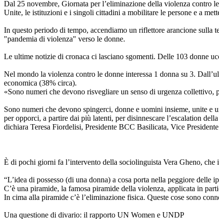
Dal 25 novembre, Giornata per l’eliminazione della violenza contro le d
Unite, le istituzioni e i singoli cittadini a mobilitare le persone e a me
In questo periodo di tempo, accendiamo un riflettore arancione sulla t
"pandemia di violenza" verso le donne.
Le ultime notizie di cronaca ci lasciano sgomenti. Delle 103 donne ucc
Nel mondo la violenza contro le donne interessa 1 donna su 3. Dall’ult
economica (38% circa).
«Sono numeri che devono risvegliare un senso di urgenza collettivo, pe
Sono numeri che devono spingerci, donne e uomini insieme, unite e uniti
per opporci, a partire dai più latenti, per disinnescare l’escalation della
dichiara Teresa Fiordelisi, Presidente BCC Basilicata, Vice Presiden
È di pochi giorni fa l’intervento della sociolinguista Vera Gheno, che 
“L’idea di possesso (di una donna) a cosa porta nella peggiore delle ip
C’è una piramide, la famosa piramide della violenza, applicata in part
In cima alla piramide c’è l’eliminazione fisica. Queste cose sono conn
Una questione di divario: il rapporto UN Women e UNDP