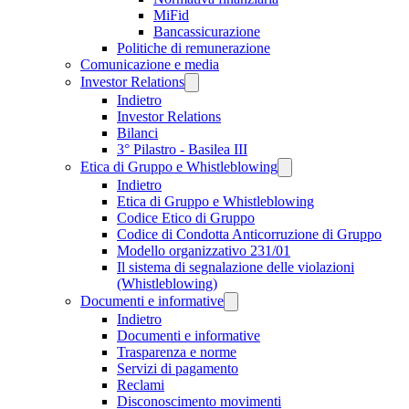
MiFid
Bancassicurazione
Politiche di remunerazione
Comunicazione e media
Investor Relations
Indietro
Investor Relations
Bilanci
3° Pilastro - Basilea III
Etica di Gruppo e Whistleblowing
Indietro
Etica di Gruppo e Whistleblowing
Codice Etico di Gruppo
Codice di Condotta Anticorruzione di Gruppo
Modello organizzativo 231/01
Il sistema di segnalazione delle violazioni
(Whistleblowing)
Documenti e informative
Indietro
Documenti e informative
Trasparenza e norme
Servizi di pagamento
Reclami
Disconoscimento movimenti