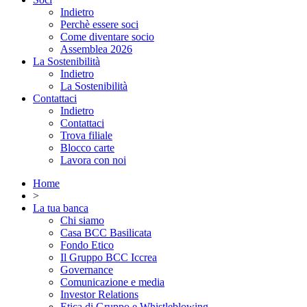
Indietro
Perchè essere soci
Come diventare socio
Assemblea 2026
La Sostenibilità
Indietro
La Sostenibilità
Contattaci
Indietro
Contattaci
Trova filiale
Blocco carte
Lavora con noi
Home
>
La tua banca
Chi siamo
Casa BCC Basilicata
Fondo Etico
Il Gruppo BCC Iccrea
Governance
Comunicazione e media
Investor Relations
Etica di Gruppo e Whistleblowing