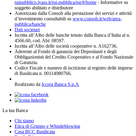
ruipubblico.ivass.it/rui-pubblica/ng/#/home
- Informative su
soggetto abilitato e distributore
Autorizzata dalla Consob alla prestazione dei servizi e attività
d’investimento consultabili su
www.consob.it/web/area-
pubblica/banche
Dati societari
Iscritta all’Albo delle banche tenuto dalla Banca d’Italia al n.
4566.60, cod. Abi: 08597.
Iscritta all’Albo delle società cooperative n. A162736.
Aderente al Fondo di garanzia dei Depositanti e degli
Obbligazionisti del Credito Cooperativo e al Fondo Nazionale
di Garanzia.
Codice Fiscale e numero di iscrizione al registro delle imprese
di Basilicata n. 00114980766.
Realizzato da
Iccrea Banca S.p.A
La tua Banca
Chi siamo
Etica di Gruppo e Whistleblowing
Casa BCC Basilicata