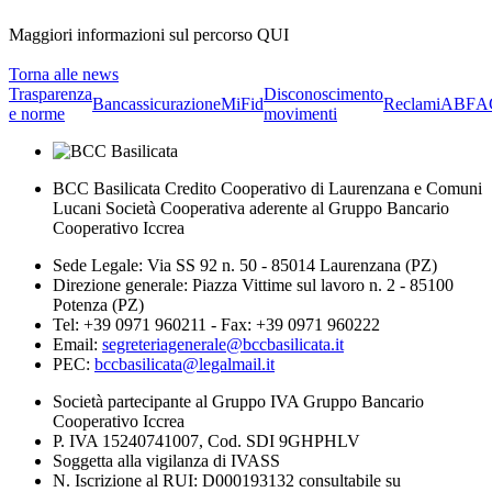
Maggiori informazioni sul percorso QUI
Torna alle news
Trasparenza
Disconoscimento
Bancassicurazione
MiFid
Reclami
ABF
A
e norme
movimenti
BCC Basilicata Credito Cooperativo di Laurenzana e Comuni
Lucani Società Cooperativa aderente al Gruppo Bancario
Cooperativo Iccrea
Sede Legale: Via SS 92 n. 50 - 85014 Laurenzana (PZ)
Direzione generale: Piazza Vittime sul lavoro n. 2 - 85100
Potenza (PZ)
Tel: +39 0971 960211 - Fax: +39 0971 960222
Email:
segreteriagenerale@bccbasilicata.it
PEC:
bccbasilicata@legalmail.it
Società partecipante al Gruppo IVA Gruppo Bancario
Cooperativo Iccrea
P. IVA 15240741007, Cod. SDI 9GHPHLV
Soggetta alla vigilanza di IVASS
N. Iscrizione al RUI: D000193132 consultabile su