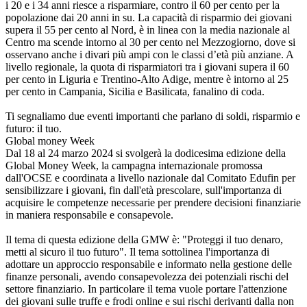
i 20 e i 34 anni riesce a risparmiare, contro il 60 per cento per la
popolazione dai 20 anni in su. La capacità di risparmio dei giovani
supera il 55 per cento al Nord, è in linea con la media nazionale al
Centro ma scende intorno al 30 per cento nel Mezzogiorno, dove si
osservano anche i divari più ampi con le classi d’età più anziane. A
livello regionale, la quota di risparmiatori tra i giovani supera il 60
per cento in Liguria e Trentino-Alto Adige, mentre è intorno al 25
per cento in Campania, Sicilia e Basilicata, fanalino di coda.
Ti segnaliamo due eventi importanti che parlano di soldi, risparmio e
futuro: il tuo.
Global money Week
Dal 18 al 24 marzo 2024 si svolgerà la dodicesima edizione della
Global Money Week, la campagna internazionale promossa
dall'OCSE e coordinata a livello nazionale dal Comitato Edufin per
sensibilizzare i giovani, fin dall'età prescolare, sull'importanza di
acquisire le competenze necessarie per prendere decisioni finanziarie
in maniera responsabile e consapevole.
Il tema di questa edizione della GMW è: "Proteggi il tuo denaro,
metti al sicuro il tuo futuro". Il tema sottolinea l'importanza di
adottare un approccio responsabile e informato nella gestione delle
finanze personali, avendo consapevolezza dei potenziali rischi del
settore finanziario. In particolare il tema vuole portare l'attenzione
dei giovani sulle truffe e frodi online e sui rischi derivanti dalla non