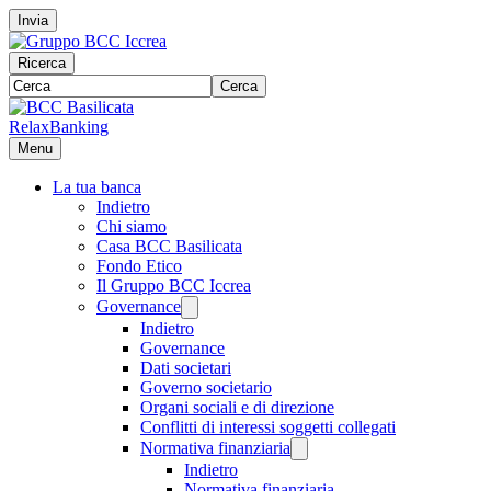
Invia
Ricerca
Cerca
RelaxBanking
Menu
La tua banca
Indietro
Chi siamo
Casa BCC Basilicata
Fondo Etico
Il Gruppo BCC Iccrea
Governance
Indietro
Governance
Dati societari
Governo societario
Organi sociali e di direzione
Conflitti di interessi soggetti collegati
Normativa finanziaria
Indietro
Normativa finanziaria