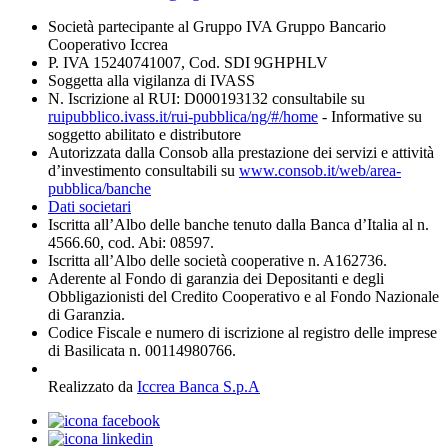
Società partecipante al Gruppo IVA Gruppo Bancario
Cooperativo Iccrea
P. IVA 15240741007, Cod. SDI 9GHPHLV
Soggetta alla vigilanza di IVASS
N. Iscrizione al RUI: D000193132 consultabile su
ruipubblico.ivass.it/rui-pubblica/ng/#/home
- Informative su
soggetto abilitato e distributore
Autorizzata dalla Consob alla prestazione dei servizi e attività
d’investimento consultabili su
www.consob.it/web/area-
pubblica/banche
Dati societari
Iscritta all’Albo delle banche tenuto dalla Banca d’Italia al n.
4566.60, cod. Abi: 08597.
Iscritta all’Albo delle società cooperative n. A162736.
Aderente al Fondo di garanzia dei Depositanti e degli
Obbligazionisti del Credito Cooperativo e al Fondo Nazionale
di Garanzia.
Codice Fiscale e numero di iscrizione al registro delle imprese
di Basilicata n. 00114980766.
Realizzato da
Iccrea Banca S.p.A