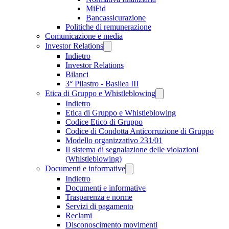
MiFid
Bancassicurazione
Politiche di remunerazione
Comunicazione e media
Investor Relations
Indietro
Investor Relations
Bilanci
3° Pilastro - Basilea III
Etica di Gruppo e Whistleblowing
Indietro
Etica di Gruppo e Whistleblowing
Codice Etico di Gruppo
Codice di Condotta Anticorruzione di Gruppo
Modello organizzativo 231/01
Il sistema di segnalazione delle violazioni
(Whistleblowing)
Documenti e informative
Indietro
Documenti e informative
Trasparenza e norme
Servizi di pagamento
Reclami
Disconoscimento movimenti