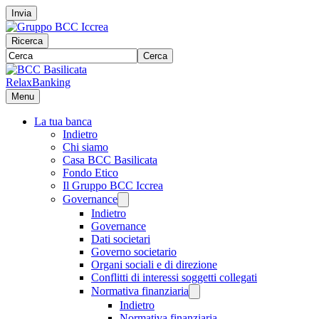
Invia
Ricerca
Cerca
RelaxBanking
Menu
La tua banca
Indietro
Chi siamo
Casa BCC Basilicata
Fondo Etico
Il Gruppo BCC Iccrea
Governance
Indietro
Governance
Dati societari
Governo societario
Organi sociali e di direzione
Conflitti di interessi soggetti collegati
Normativa finanziaria
Indietro
Normativa finanziaria