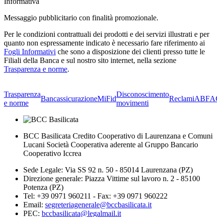
Informativa
Messaggio pubblicitario con finalità promozionale.
Per le condizioni contrattuali dei prodotti e dei servizi illustrati e per
quanto non espressamente indicato è necessario fare riferimento ai
Fogli Informativi
che sono a disposizione dei clienti presso tutte le
Filiali della Banca e sul nostro sito internet, nella sezione
Trasparenza e norme
.
Trasparenza
Disconoscimento
Bancassicurazione
MiFid
Reclami
ABF
A
e norme
movimenti
BCC Basilicata Credito Cooperativo di Laurenzana e Comuni
Lucani Società Cooperativa aderente al Gruppo Bancario
Cooperativo Iccrea
Sede Legale: Via SS 92 n. 50 - 85014 Laurenzana (PZ)
Direzione generale: Piazza Vittime sul lavoro n. 2 - 85100
Potenza (PZ)
Tel: +39 0971 960211 - Fax: +39 0971 960222
Email:
segreteriagenerale@bccbasilicata.it
PEC:
bccbasilicata@legalmail.it