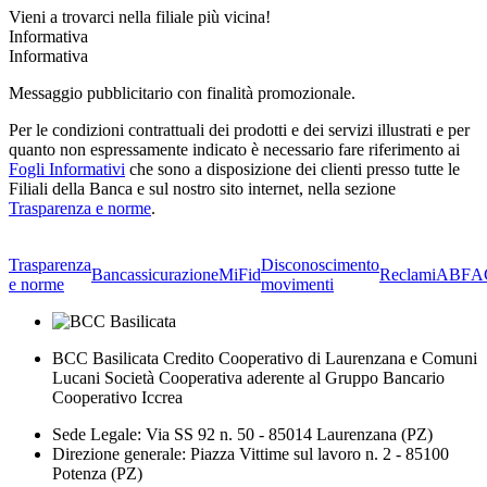
Vieni a trovarci nella filiale più vicina!
Informativa
Informativa
Messaggio pubblicitario con finalità promozionale.
Per le condizioni contrattuali dei prodotti e dei servizi illustrati e per
quanto non espressamente indicato è necessario fare riferimento ai
Fogli Informativi
che sono a disposizione dei clienti presso tutte le
Filiali della Banca e sul nostro sito internet, nella sezione
Trasparenza e norme
.
Trasparenza
Disconoscimento
Bancassicurazione
MiFid
Reclami
ABF
A
e norme
movimenti
BCC Basilicata Credito Cooperativo di Laurenzana e Comuni
Lucani Società Cooperativa aderente al Gruppo Bancario
Cooperativo Iccrea
Sede Legale: Via SS 92 n. 50 - 85014 Laurenzana (PZ)
Direzione generale: Piazza Vittime sul lavoro n. 2 - 85100
Potenza (PZ)