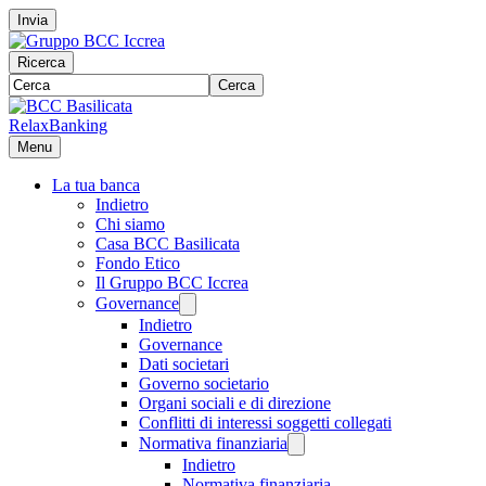
Invia
Ricerca
Cerca
RelaxBanking
Menu
La tua banca
Indietro
Chi siamo
Casa BCC Basilicata
Fondo Etico
Il Gruppo BCC Iccrea
Governance
Indietro
Governance
Dati societari
Governo societario
Organi sociali e di direzione
Conflitti di interessi soggetti collegati
Normativa finanziaria
Indietro
Normativa finanziaria