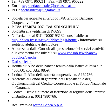
Tel: +39 0971 960211 - Fax: +39 0971 960222
Email:
segreteriagenerale@bccbasilicata.it
PEC:
bccbasilicata@legalmail.it
Società partecipante al Gruppo IVA Gruppo Bancario
Cooperativo Iccrea
P. IVA 15240741007, Cod. SDI 9GHPHLV
Soggetta alla vigilanza di IVASS
N. Iscrizione al RUI: D000193132 consultabile su
ruipubblico.ivass.it/rui-pubblica/ng/#/home
- Informative su
soggetto abilitato e distributore
Autorizzata dalla Consob alla prestazione dei servizi e attività
d’investimento consultabili su
www.consob.it/web/area-
pubblica/banche
Dati societari
Iscritta all’Albo delle banche tenuto dalla Banca d’Italia al n.
4566.60, cod. Abi: 08597.
Iscritta all’Albo delle società cooperative n. A162736.
Aderente al Fondo di garanzia dei Depositanti e degli
Obbligazionisti del Credito Cooperativo e al Fondo Nazionale
di Garanzia.
Codice Fiscale e numero di iscrizione al registro delle imprese
di Basilicata n. 00114980766.
Realizzato da
Iccrea Banca S.p.A