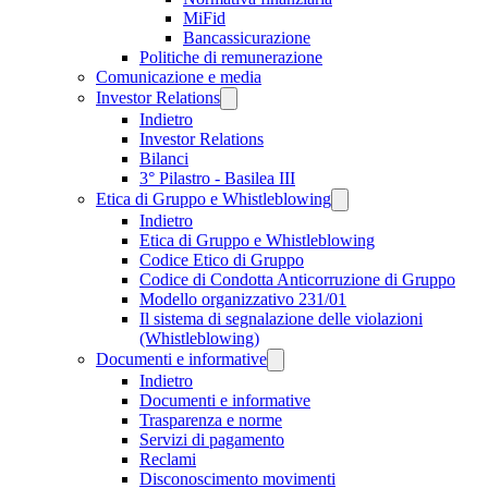
MiFid
Bancassicurazione
Politiche di remunerazione
Comunicazione e media
Investor Relations
Indietro
Investor Relations
Bilanci
3° Pilastro - Basilea III
Etica di Gruppo e Whistleblowing
Indietro
Etica di Gruppo e Whistleblowing
Codice Etico di Gruppo
Codice di Condotta Anticorruzione di Gruppo
Modello organizzativo 231/01
Il sistema di segnalazione delle violazioni
(Whistleblowing)
Documenti e informative
Indietro
Documenti e informative
Trasparenza e norme
Servizi di pagamento
Reclami
Disconoscimento movimenti