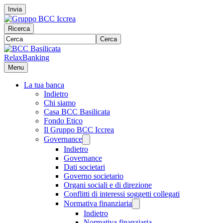
Invia
Ricerca
Cerca
RelaxBanking
Menu
La tua banca
Indietro
Chi siamo
Casa BCC Basilicata
Fondo Etico
Il Gruppo BCC Iccrea
Governance
Indietro
Governance
Dati societari
Governo societario
Organi sociali e di direzione
Conflitti di interessi soggetti collegati
Normativa finanziaria
Indietro
Normativa finanziaria