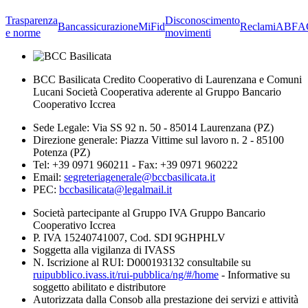
Trasparenza
Disconoscimento
Bancassicurazione
MiFid
Reclami
ABF
A
e norme
movimenti
BCC Basilicata Credito Cooperativo di Laurenzana e Comuni
Lucani Società Cooperativa aderente al Gruppo Bancario
Cooperativo Iccrea
Sede Legale: Via SS 92 n. 50 - 85014 Laurenzana (PZ)
Direzione generale: Piazza Vittime sul lavoro n. 2 - 85100
Potenza (PZ)
Tel: +39 0971 960211 - Fax: +39 0971 960222
Email:
segreteriagenerale@bccbasilicata.it
PEC:
bccbasilicata@legalmail.it
Società partecipante al Gruppo IVA Gruppo Bancario
Cooperativo Iccrea
P. IVA 15240741007, Cod. SDI 9GHPHLV
Soggetta alla vigilanza di IVASS
N. Iscrizione al RUI: D000193132 consultabile su
ruipubblico.ivass.it/rui-pubblica/ng/#/home
- Informative su
soggetto abilitato e distributore
Autorizzata dalla Consob alla prestazione dei servizi e attività