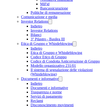
MiFid
Bancassicurazione
Politiche di remunerazione
Comunicazione e media
Investor Relations
Indietro
Investor Relations
Bilanci
3° Pilastro - Basilea III
Etica di Gruppo e Whistleblowing
Indietro
Etica di Gruppo e Whistleblowing
Codice Etico di Gruppo
Codice di Condotta Anticorruzione di Gruppo
Modello organizzativo 231/01
Il sistema di segnalazione delle violazioni
(Whistleblowing)
Documenti e informative
Indietro
Documenti e informative
Trasparenza e norme
Servizi di pagamento
Reclami
Disconoscimento movimenti