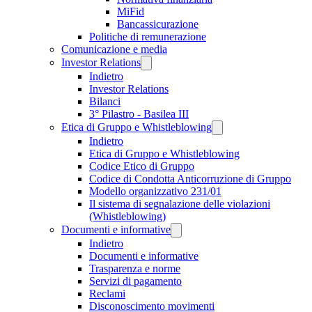
MiFid
Bancassicurazione
Politiche di remunerazione
Comunicazione e media
Investor Relations
Indietro
Investor Relations
Bilanci
3° Pilastro - Basilea III
Etica di Gruppo e Whistleblowing
Indietro
Etica di Gruppo e Whistleblowing
Codice Etico di Gruppo
Codice di Condotta Anticorruzione di Gruppo
Modello organizzativo 231/01
Il sistema di segnalazione delle violazioni
(Whistleblowing)
Documenti e informative
Indietro
Documenti e informative
Trasparenza e norme
Servizi di pagamento
Reclami
Disconoscimento movimenti