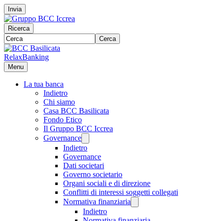
Invia
Ricerca
Cerca
RelaxBanking
Menu
La tua banca
Indietro
Chi siamo
Casa BCC Basilicata
Fondo Etico
Il Gruppo BCC Iccrea
Governance
Indietro
Governance
Dati societari
Governo societario
Organi sociali e di direzione
Conflitti di interessi soggetti collegati
Normativa finanziaria
Indietro
Normativa finanziaria