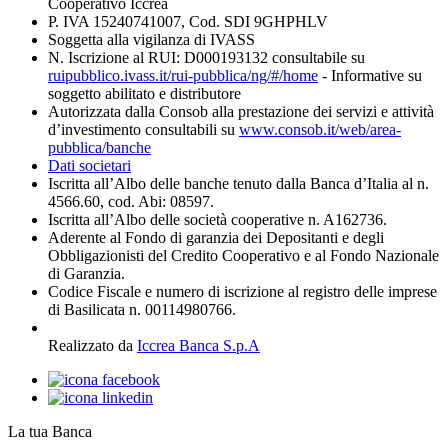
Cooperativo Iccrea
P. IVA 15240741007, Cod. SDI 9GHPHLV
Soggetta alla vigilanza di IVASS
N. Iscrizione al RUI: D000193132 consultabile su
ruipubblico.ivass.it/rui-pubblica/ng/#/home
- Informative su
soggetto abilitato e distributore
Autorizzata dalla Consob alla prestazione dei servizi e attività
d’investimento consultabili su
www.consob.it/web/area-
pubblica/banche
Dati societari
Iscritta all’Albo delle banche tenuto dalla Banca d’Italia al n.
4566.60, cod. Abi: 08597.
Iscritta all’Albo delle società cooperative n. A162736.
Aderente al Fondo di garanzia dei Depositanti e degli
Obbligazionisti del Credito Cooperativo e al Fondo Nazionale
di Garanzia.
Codice Fiscale e numero di iscrizione al registro delle imprese
di Basilicata n. 00114980766.
Realizzato da
Iccrea Banca S.p.A
La tua Banca