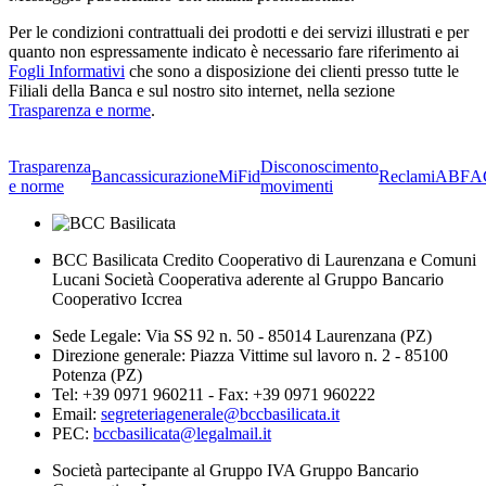
Per le condizioni contrattuali dei prodotti e dei servizi illustrati e per
quanto non espressamente indicato è necessario fare riferimento ai
Fogli Informativi
che sono a disposizione dei clienti presso tutte le
Filiali della Banca e sul nostro sito internet, nella sezione
Trasparenza e norme
.
Trasparenza
Disconoscimento
Bancassicurazione
MiFid
Reclami
ABF
A
e norme
movimenti
BCC Basilicata Credito Cooperativo di Laurenzana e Comuni
Lucani Società Cooperativa aderente al Gruppo Bancario
Cooperativo Iccrea
Sede Legale: Via SS 92 n. 50 - 85014 Laurenzana (PZ)
Direzione generale: Piazza Vittime sul lavoro n. 2 - 85100
Potenza (PZ)
Tel: +39 0971 960211 - Fax: +39 0971 960222
Email:
segreteriagenerale@bccbasilicata.it
PEC:
bccbasilicata@legalmail.it
Società partecipante al Gruppo IVA Gruppo Bancario