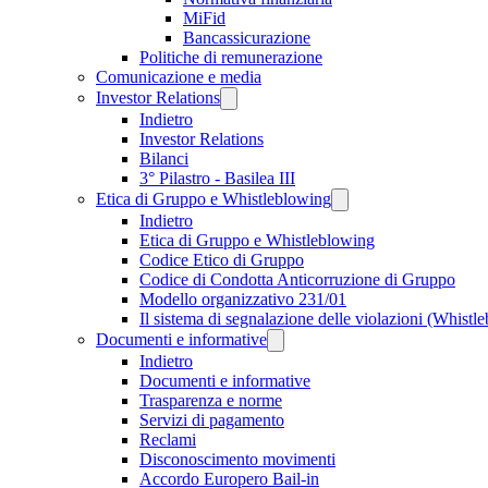
MiFid
Bancassicurazione
Politiche di remunerazione
Comunicazione e media
Investor Relations
Indietro
Investor Relations
Bilanci
3° Pilastro - Basilea III
Etica di Gruppo e Whistleblowing
Indietro
Etica di Gruppo e Whistleblowing
Codice Etico di Gruppo
Codice di Condotta Anticorruzione di Gruppo
Modello organizzativo 231/01
Il sistema di segnalazione delle violazioni (Whistl
Documenti e informative
Indietro
Documenti e informative
Trasparenza e norme
Servizi di pagamento
Reclami
Disconoscimento movimenti
Accordo Europero Bail-in