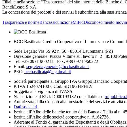
Filiali e nella sezione “Trasparenza” del sito internet delle Banche 
Rent&Lease S.p.A.
La concessione dei prodotti e dei servizi è subordinata alla sussisten
Trasparenza e norme
Bancassicurazione
MiFid
Disconoscimento movim
BCC Basilicata Credito Cooperativo di Laurenzana e Comuni L
Sede Legale: Via SS 92 n. 50 - 85014 Laurenzana (PZ)
Direzione generale: Piazza Vittime sul lavoro n. 2 - 85100 Pot
Tel: +39 0971 960211 - Fax: +39 0971 960222
Email:
segreteriagenerale@bccbasilicata.it
PEC:
bccbasilicata@legalmail.it
Società partecipante al Gruppo IVA Gruppo Bancario Cooperat
P. IVA 15240741007, Cod. SDI 9GHPHLV
Soggetta alla vigilanza di IVASS
N. Iscrizione al RUI: D000193132 consultabile su
ruipubblico.
Autorizzata dalla Consob alla prestazione dei servizi e attività 
Dati societari
Iscritta all’Albo delle banche tenuto dalla Banca d’Italia al n. 
Iscritta all’Albo delle società cooperative n. A162736.
Aderente al Fondo di garanzia dei Depositanti e degli Obbligaz