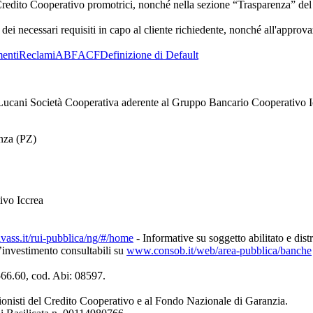
di Credito Cooperativo promotrici, nonché nella sezione “Trasparenza” de
za dei necessari requisiti in capo al cliente richiedente, nonché all'ap
enti
Reclami
ABF
ACF
Definizione di Default
ucani Società Cooperativa aderente al Gruppo Bancario Cooperativo I
enza (PZ)
ivo Iccrea
ivass.it/rui-pubblica/ng/#/home
- Informative su soggetto abilitato e dist
d’investimento consultabili su
www.consob.it/web/area-pubblica/banche
4566.60, cod. Abi: 08597.
ionisti del Credito Cooperativo e al Fondo Nazionale di Garanzia.