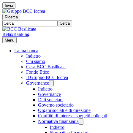
Invia
Ricerca
Cerca
RelaxBanking
Menu
La tua banca
Indietro
Chi siamo
Casa BCC Basilicata
Fondo Etico
Il Gruppo BCC Iccrea
Governance
Indietro
Governance
Dati societari
Governo societario
Organi sociali e di direzione
Conflitti di interessi soggetti collegati
Normativa finanziaria
Indietro
Normativa finanziaria