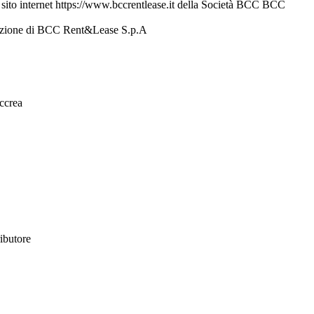
l sito internet https://www.bccrentlease.it della Società BCC BCC
provazione di BCC Rent&Lease S.p.A
ccrea
ributore