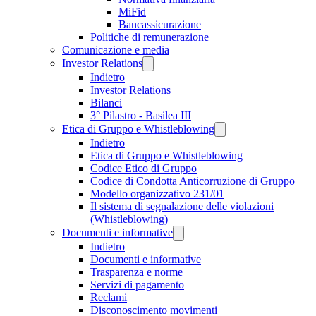
MiFid
Bancassicurazione
Politiche di remunerazione
Comunicazione e media
Investor Relations
Indietro
Investor Relations
Bilanci
3° Pilastro - Basilea III
Etica di Gruppo e Whistleblowing
Indietro
Etica di Gruppo e Whistleblowing
Codice Etico di Gruppo
Codice di Condotta Anticorruzione di Gruppo
Modello organizzativo 231/01
Il sistema di segnalazione delle violazioni
(Whistleblowing)
Documenti e informative
Indietro
Documenti e informative
Trasparenza e norme
Servizi di pagamento
Reclami
Disconoscimento movimenti