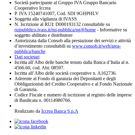
Società partecipante al Gruppo IVA Gruppo Bancario
Cooperativo Iccrea
P. IVA 15240741007, Cod. SDI 9GHPHLV
Soggetta alla vigilanza di IVASS
N. Iscrizione al RUI: D000193132 consultabile su
ruipubblico.ivass.it/rui-pubblica/ng/#/home
- Informative su
soggetto abilitato e distributore
Autorizzata dalla Consob alla prestazione dei servizi e attività
d’investimento consultabili su
www.consob.it/web/area-
pubblica/banche
Dati societari
Iscritta all’Albo delle banche tenuto dalla Banca d’Italia al n.
4566.60, cod. Abi: 08597.
Iscritta all’Albo delle società cooperative n. A162736.
Aderente al Fondo di garanzia dei Depositanti e degli
Obbligazionisti del Credito Cooperativo e al Fondo Nazionale
di Garanzia.
Codice Fiscale e numero di iscrizione al registro delle imprese
di Basilicata n. 00114980766.
Realizzato da
Iccrea Banca S.p.A