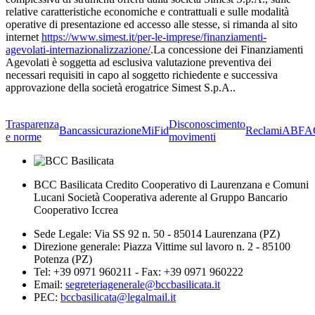
relative caratteristiche economiche e contrattuali e sulle modalità
operative di presentazione ed accesso alle stesse, si rimanda al sito
internet
https://www.simest.it/per-le-imprese/finanziamenti-
agevolati-internazionalizzazione/
.La concessione dei Finanziamenti
Agevolati è soggetta ad esclusiva valutazione preventiva dei
necessari requisiti in capo al soggetto richiedente e successiva
approvazione della società erogatrice Simest S.p.A..
Trasparenza
Disconoscimento
Bancassicurazione
MiFid
Reclami
ABF
A
e norme
movimenti
BCC Basilicata Credito Cooperativo di Laurenzana e Comuni
Lucani Società Cooperativa aderente al Gruppo Bancario
Cooperativo Iccrea
Sede Legale: Via SS 92 n. 50 - 85014 Laurenzana (PZ)
Direzione generale: Piazza Vittime sul lavoro n. 2 - 85100
Potenza (PZ)
Tel: +39 0971 960211 - Fax: +39 0971 960222
Email:
segreteriagenerale@bccbasilicata.it
PEC:
bccbasilicata@legalmail.it