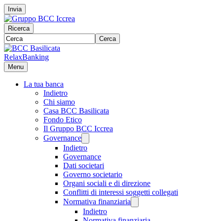
Invia
Ricerca
Cerca
RelaxBanking
Menu
La tua banca
Indietro
Chi siamo
Casa BCC Basilicata
Fondo Etico
Il Gruppo BCC Iccrea
Governance
Indietro
Governance
Dati societari
Governo societario
Organi sociali e di direzione
Conflitti di interessi soggetti collegati
Normativa finanziaria
Indietro
Normativa finanziaria