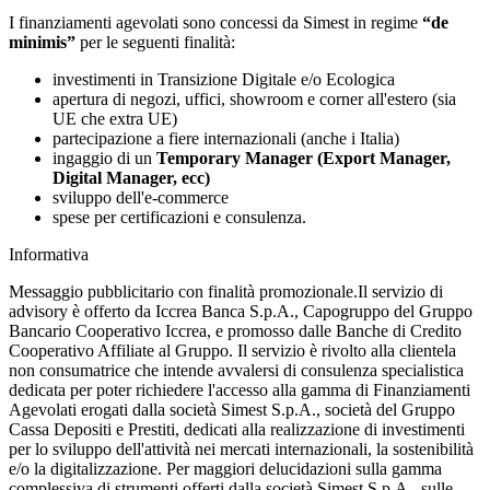
I finanziamenti agevolati sono concessi da Simest in regime
“de
minimis”
per le seguenti finalità:
investimenti in Transizione Digitale e/o Ecologica
apertura di negozi, uffici, showroom e corner all'estero (sia
UE che extra UE)
partecipazione a fiere internazionali (anche i Italia)
ingaggio di un
Temporary Manager (Export Manager,
Digital Manager, ecc)
sviluppo dell'e-commerce
spese per certificazioni e consulenza.
Informativa
Messaggio pubblicitario con finalità promozionale.Il servizio di
advisory è offerto da Iccrea Banca S.p.A., Capogruppo del Gruppo
Bancario Cooperativo Iccrea, e promosso dalle Banche di Credito
Cooperativo Affiliate al Gruppo. Il servizio è rivolto alla clientela
non consumatrice che intende avvalersi di consulenza specialistica
dedicata per poter richiedere l'accesso alla gamma di Finanziamenti
Agevolati erogati dalla società Simest S.p.A., società del Gruppo
Cassa Depositi e Prestiti, dedicati alla realizzazione di investimenti
per lo sviluppo dell'attività nei mercati internazionali, la sostenibilità
e/o la digitalizzazione. Per maggiori delucidazioni sulla gamma
complessiva di strumenti offerti dalla società Simest S.p.A., sulle