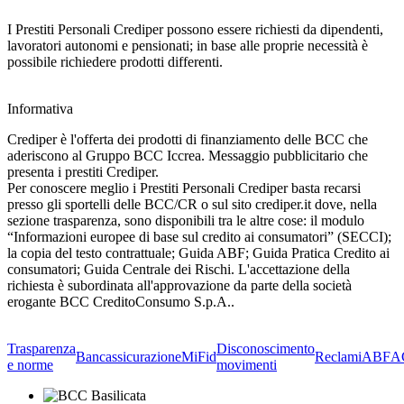
I Prestiti Personali Crediper possono essere richiesti da dipendenti,
lavoratori autonomi e pensionati; in base alle proprie necessità è
possibile richiedere prodotti differenti.
Informativa
Crediper è l'offerta dei prodotti di finanziamento delle BCC che
aderiscono al Gruppo BCC Iccrea. Messaggio pubblicitario che
presenta i prestiti Crediper.
Per conoscere meglio i Prestiti Personali Crediper basta recarsi
presso gli sportelli delle BCC/CR o sul sito crediper.it dove, nella
sezione trasparenza, sono disponibili tra le altre cose: il modulo
“Informazioni europee di base sul credito ai consumatori” (SECCI);
la copia del testo contrattuale; Guida ABF; Guida Pratica Credito ai
consumatori; Guida Centrale dei Rischi. L'accettazione della
richiesta è subordinata all'approvazione da parte della società
erogante BCC CreditoConsumo S.p.A..
Trasparenza
Disconoscimento
Bancassicurazione
MiFid
Reclami
ABF
A
e norme
movimenti