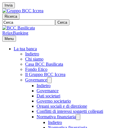
Invia
Ricerca
Cerca
RelaxBanking
Menu
La tua banca
Indietro
Chi siamo
Casa BCC Basilicata
Fondo Etico
Il Gruppo BCC Iccrea
Governance
Indietro
Governance
Dati societari
Governo societario
Organi sociali e di direzione
Conflitti di interessi soggetti collegati
Normativa finanziaria
Indietro
Normativa finanziaria