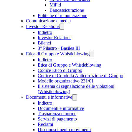
MiFid
Bancassicurazione
Politiche di remunerazione
Comunicazione e media
Investor Relations
Indietro
Investor Relations
Bilanci
3° Pilastro - Basilea III
Etica di Gruppo e Whistleblowing
Indietro
Etica di Gruppo e Whistleblowing
Codice Etico di Gruppo
Codice di Condotta Anticorruzione di Gruppo
Modello organizzativo 231/01
Il sistema di segnalazione delle violazioni
(Whistleblowing)
Documenti e informative
Indietro
Documenti e informative
Trasparenza e norme
Servizi di pagamento
Reclami
Disconoscimento movimenti