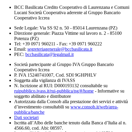
BCC Basilicata Credito Cooperativo di Laurenzana e Comuni
Lucani Società Cooperativa aderente al Gruppo Bancario
Cooperativo Iccrea
Sede Legale: Via SS 92 n. 50 - 85014 Laurenzana (PZ)
Direzione generale: Piazza Vittime sul lavoro n. 2 - 85100
Potenza (PZ)
Tel: +39 0971 960211 - Fax: +39 0971 960222
Email:
segreteriagenerale@bccbasilicata.it
PEC:
bccbasilicata@legalmail.it
Società partecipante al Gruppo IVA Gruppo Bancario
Cooperativo Iccrea
P. IVA 15240741007, Cod. SDI 9GHPHLV
Soggetta alla vigilanza di IVASS
N. Iscrizione al RUI: D000193132 consultabile su
ruipubblico.ivass.it/rui-pubblica/ng/#/home
- Informative su
soggetto abilitato e distributore
Autorizzata dalla Consob alla prestazione dei servizi e attività
d’investimento consultabili su
www.consob.it/web/area-
pubblica/banche
Dati societari
Iscritta all’Albo delle banche tenuto dalla Banca d’Italia al n.
4566.60, cod. Abi: 08597.