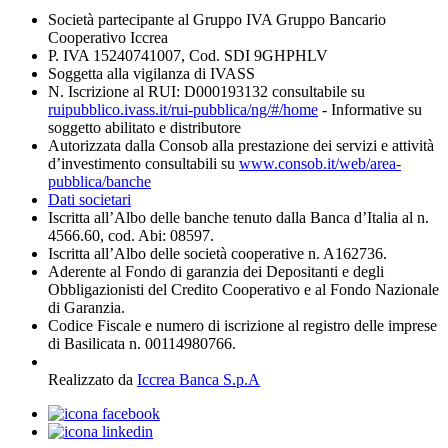
Società partecipante al Gruppo IVA Gruppo Bancario
Cooperativo Iccrea
P. IVA 15240741007, Cod. SDI 9GHPHLV
Soggetta alla vigilanza di IVASS
N. Iscrizione al RUI: D000193132 consultabile su
ruipubblico.ivass.it/rui-pubblica/ng/#/home
- Informative su
soggetto abilitato e distributore
Autorizzata dalla Consob alla prestazione dei servizi e attività
d’investimento consultabili su
www.consob.it/web/area-
pubblica/banche
Dati societari
Iscritta all’Albo delle banche tenuto dalla Banca d’Italia al n.
4566.60, cod. Abi: 08597.
Iscritta all’Albo delle società cooperative n. A162736.
Aderente al Fondo di garanzia dei Depositanti e degli
Obbligazionisti del Credito Cooperativo e al Fondo Nazionale
di Garanzia.
Codice Fiscale e numero di iscrizione al registro delle imprese
di Basilicata n. 00114980766.
Realizzato da
Iccrea Banca S.p.A