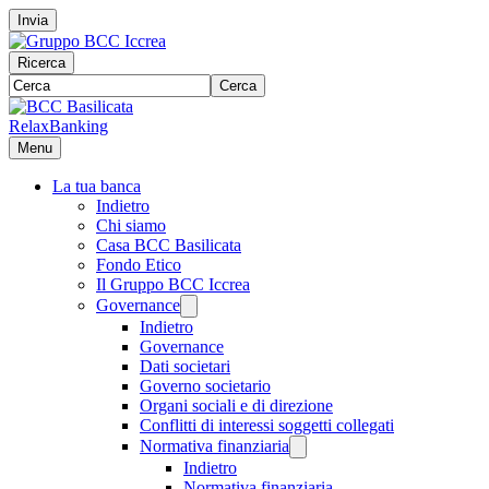
Invia
Ricerca
Cerca
RelaxBanking
Menu
La tua banca
Indietro
Chi siamo
Casa BCC Basilicata
Fondo Etico
Il Gruppo BCC Iccrea
Governance
Indietro
Governance
Dati societari
Governo societario
Organi sociali e di direzione
Conflitti di interessi soggetti collegati
Normativa finanziaria
Indietro
Normativa finanziaria