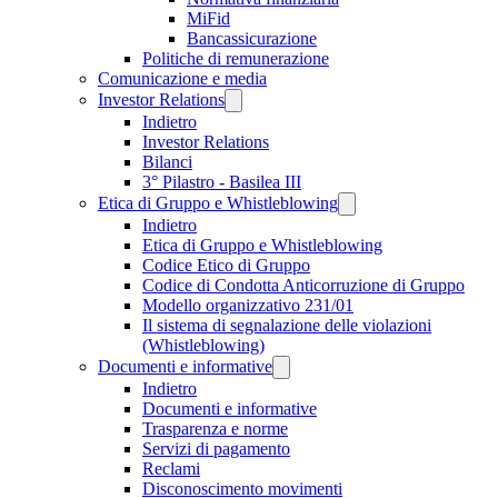
MiFid
Bancassicurazione
Politiche di remunerazione
Comunicazione e media
Investor Relations
Indietro
Investor Relations
Bilanci
3° Pilastro - Basilea III
Etica di Gruppo e Whistleblowing
Indietro
Etica di Gruppo e Whistleblowing
Codice Etico di Gruppo
Codice di Condotta Anticorruzione di Gruppo
Modello organizzativo 231/01
Il sistema di segnalazione delle violazioni
(Whistleblowing)
Documenti e informative
Indietro
Documenti e informative
Trasparenza e norme
Servizi di pagamento
Reclami
Disconoscimento movimenti