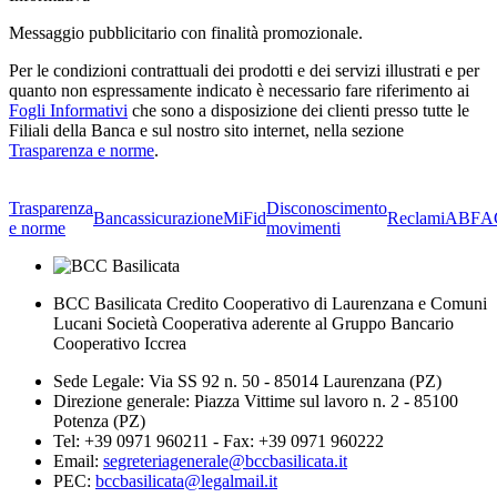
Messaggio pubblicitario con finalità promozionale.
Per le condizioni contrattuali dei prodotti e dei servizi illustrati e per
quanto non espressamente indicato è necessario fare riferimento ai
Fogli Informativi
che sono a disposizione dei clienti presso tutte le
Filiali della Banca e sul nostro sito internet, nella sezione
Trasparenza e norme
.
Trasparenza
Disconoscimento
Bancassicurazione
MiFid
Reclami
ABF
A
e norme
movimenti
BCC Basilicata Credito Cooperativo di Laurenzana e Comuni
Lucani Società Cooperativa aderente al Gruppo Bancario
Cooperativo Iccrea
Sede Legale: Via SS 92 n. 50 - 85014 Laurenzana (PZ)
Direzione generale: Piazza Vittime sul lavoro n. 2 - 85100
Potenza (PZ)
Tel: +39 0971 960211 - Fax: +39 0971 960222
Email:
segreteriagenerale@bccbasilicata.it
PEC:
bccbasilicata@legalmail.it